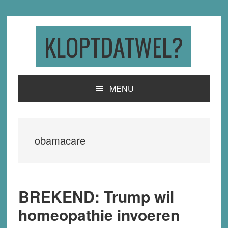
Skip
Skip
Skip
to
to
to
primary
main
primary
KLOPTDATWEL?
navigation
content
sidebar
MENU
obamacare
BREKEND: Trump wil
homeopathie invoeren