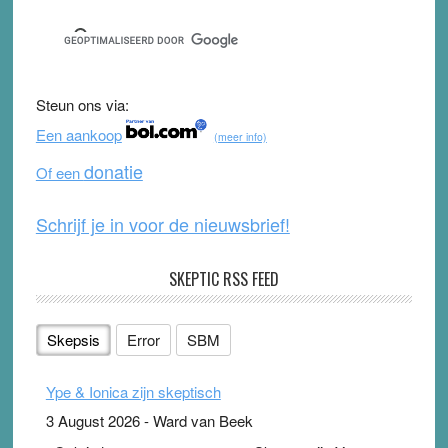
c
tt
u
e
e
er
T
d
b
u
Steun ons via:
o
b
Een aankoop
(meer info)
o
e
donatie
Of een
k
Schrijf je in voor de nieuwsbrief!
SKEPTIC RSS FEED
Skepsis
Error
SBM
Ype & Ionica zijn skeptisch
3 August 2026
-
Ward van Beek