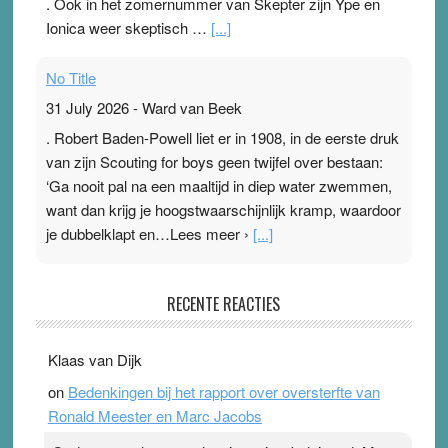
. Ook in het zomernummer van Skepter zijn Ype en
Ionica weer skeptisch …
[...]
No Title
31 July 2026
-
Ward van Beek
. Robert Baden-Powell liet er in 1908, in de eerste druk
van zijn Scouting for boys geen twijfel over bestaan:
‘Ga nooit pal na een maaltijd in diep water zwemmen,
want dan krijg je hoogstwaarschijnlijk kramp, waardoor
je dubbelklapt en…Lees meer ›
[...]
Pleisterplakkers in de topspsort
RECENTE REACTIES
31 July 2026
-
Ward van Beek
. Na mondtape is nu de neuspleister in trek bij
Klaas van Dijk
topsporters. Ze hopen ermee hun hartslag te verlagen
on
Bedenkingen bij het rapport over oversterfte van
terwijl ze meer zuurstof opnemen. Daarop heeft zo’n
Ronald Meester en Marc Jacobs
pleister geen effect. Maar het gevoel ‘makkelijker te
ademen’ kan goud waard zijn. Door…Lees meer