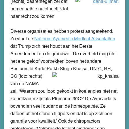
(rechts) daarentegen zei dat
homeopathie nu eindelijk tot
haar recht zou komen.
Diverse organisaties hebben protest aangetekend.
Zo vindt de
National Ayurvedic Medical Association
dat Trump zich niet houdt aan het Eerste
Amendement op de grondwet. De overheid mag niet
het ene geloof voortrekken boven het andere.
Bestuurslid Karta Purkh Singh Khalsa, DN-C, RH,
CC (foto rechts)
van de NAMA
zei: ‘Waarom zou lood gekookt in koeienpies niet net
zo heilzaam zijn als Plumbum 30C? De Ayurveda is
bovendien veel ouder dan de homeopathie. Ze
dateert uit het stenen tijdperk en dat is op zich een
garantie voor kwaliteit.’ Ook de chiropractors
protesteren: ‘Chiropraxie is veel moderner dan