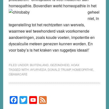
homeopathie.
Bovendien werkt homeopathie in het
geheel
niet, in
tegenstelling tot het rechtzetten van wervels,
waarmee wel tweehonderd vaak voorkomende
aandoeningen, zoals koude voeten, impotentie en
dyscalculie meteen genezen kunnen worden. En
voor baby’s is het kraken van ruggetjes ideaal!’
FILED UNDER:
BUITENLAND
,
GEZONDHEID
,
HOAX
TAGGED WITH:
AYURVEDA
,
DONALD TRUMP
,
HOMEOPATHIE
,
OBAMACARE
F
T
Y
F
Primary
Sidebar
a
wi
o
e