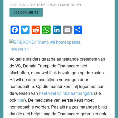
22 DECEMBER 2016
BY
JAN WILLEM NIENHUYS
124 COMMENTS
Facebook
Twitter
Reddit
WhatsApp
LinkedIn
Email
Share
Volgens insiders gaat de aanstaande president van
de VS, Donald Trump, de Obamacare niet
afschaffen, maar wel flink bezuinigen op de kosten.
Hij wil de dure medicijnen vervangen door
homeopathie. Op die manier komt hij tegemoet aan
de wensen van
heel veel Clintonaanhangers
(zie
ook
hier
). De medicatie van eerste keus moet
homeopathie worden. Pas als na zes maanden blijkt
dat die niet helpt, mag de Obamacare-gebruiker ook