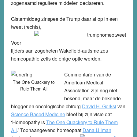
zogenaamd reguliere middelen declareren.
Gistermiddag zinspeelde Trump daar al op in een
tweet (rechts),
Voor
lijders aan zogeheten Wakefield-autisme zou
homeopathie zelfs de enige optie worden.
Commentaren van de
The One Quackery to
American Medical
Rule Them All
Association zijn nog niet
bekend, maar de bekende
blogger en oncologische chirurg
David H. Gorksi
van
Science Based Medicine
bleef bij zijn visie dat
‘Homeopathy is
The One Quackery to Rule Them
All
.’ Toonaangevend homeopaat
Dana Ullman