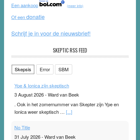
o
b
Een aankoop
(meer info)
o
e
donatie
Of een
k
Schrijf je in voor de nieuwsbrief!
SKEPTIC RSS FEED
Skepsis
Error
SBM
Ype & Ionica zijn skeptisch
3 August 2026
-
Ward van Beek
. Ook in het zomernummer van Skepter zijn Ype en
Ionica weer skeptisch …
[...]
No Title
31 July 2026
-
Ward van Beek