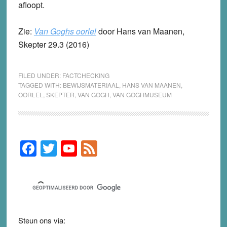
afloopt.
Zie:
Van Goghs oorlel
door Hans van Maanen,
Skepter 29.3 (2016)
FILED UNDER:
FACTCHECKING
TAGGED WITH:
BEWIJSMATERIAAL
,
HANS VAN MAANEN
,
OORLEL
,
SKEPTER
,
VAN GOGH
,
VAN GOGHMUSEUM
F
T
Y
F
Primary
Sidebar
a
wi
o
e
c
tt
u
e
e
er
T
d
b
u
Steun ons via: