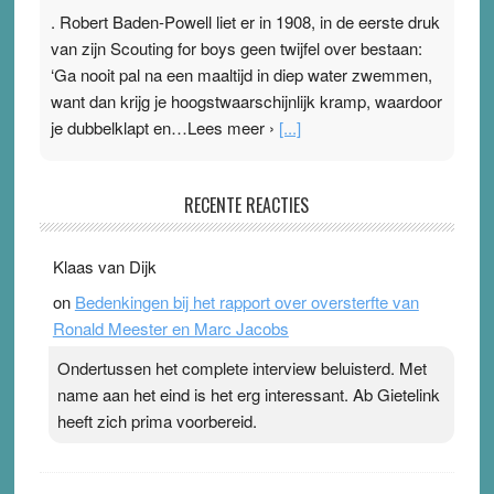
. Robert Baden-Powell liet er in 1908, in de eerste druk
van zijn Scouting for boys geen twijfel over bestaan:
‘Ga nooit pal na een maaltijd in diep water zwemmen,
want dan krijg je hoogstwaarschijnlijk kramp, waardoor
je dubbelklapt en…Lees meer ›
[...]
Pleisterplakkers in de topspsort
RECENTE REACTIES
31 July 2026
-
Ward van Beek
. Na mondtape is nu de neuspleister in trek bij
Klaas van Dijk
topsporters. Ze hopen ermee hun hartslag te verlagen
on
Bedenkingen bij het rapport over oversterfte van
terwijl ze meer zuurstof opnemen. Daarop heeft zo’n
Ronald Meester en Marc Jacobs
pleister geen effect. Maar het gevoel ‘makkelijker te
ademen’ kan goud waard zijn. Door…Lees meer
Ondertussen het complete interview beluisterd. Met
Pleisterplakkers in de topspsort ›
[...]
name aan het eind is het erg interessant. Ab Gietelink
heeft zich prima voorbereid.