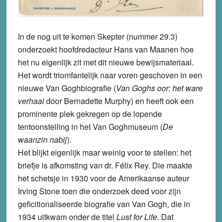
In de nog uit te komen Skepter (nummer 29.3)
onderzoekt hoofdredacteur Hans van Maanen hoe
het nu eigenlijk zit met dit nieuwe bewijsmateriaal.
Het wordt triomfantelijk naar voren geschoven in een
nieuwe Van Goghbiografie (
Van Goghs oor: het ware
verhaal
door Bernadette Murphy) en heeft ook een
prominente plek gekregen op de lopende
tentoonstelling in het Van Goghmuseum (
De
waanzin nabij
).
Het blijkt eigenlijk maar weinig voor te stellen: het
briefje is afkomsting van dr. Félix Rey. Die maakte
het schetsje in 1930 voor de Amerikaanse auteur
Irving Stone toen die onderzoek deed voor zijn
geficitionaliseerde biografie van Van Gogh, die in
1934 uitkwam onder de titel
Lust for Life
. Dat