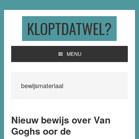
Skip
Skip
Skip
to
to
to
primary
main
primary
KLOPTDATWEL?
navigation
content
sidebar
MENU
bewijsmateriaal
Nieuw bewijs over Van
Goghs oor de