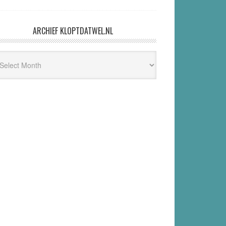
ARCHIEF KLOPTDATWEL.NL
hief
ptdatwel.nl