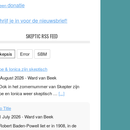
o
e
donatie
 een
k
hrijf je in voor de nieuwsbrief!
SKEPTIC RSS FEED
kepsis
Error
SBM
pe & Ionica zijn skeptisch
 August 2026
-
Ward van Beek
 Ook in het zomernummer van Skepter zijn
pe en Ionica weer skeptisch …
[...]
o Title
1 July 2026
-
Ward van Beek
 Robert Baden-Powell liet er in 1908, in de