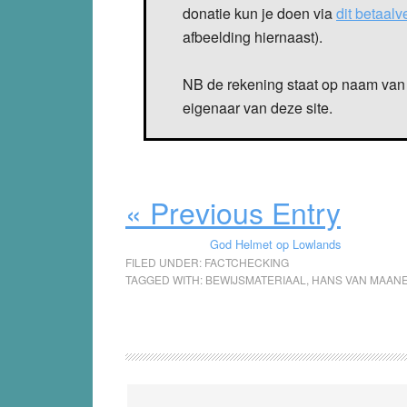
donatie kun je doen via
dit betaal
afbeelding hiernaast).
NB de rekening staat op naam van 
eigenaar van deze site.
« Previous Entry
God Helmet op Lowlands
FILED UNDER:
FACTCHECKING
TAGGED WITH:
BEWIJSMATERIAAL
,
HANS VAN MAAN
Reader
Interactions