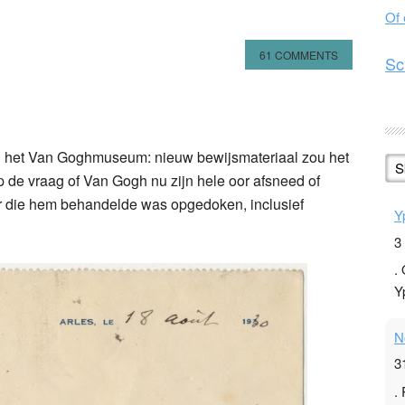
Of
61 COMMENTS
Sc
n
l
hare
an het Van Goghmuseum: nieuw bewijsmateriaal zou het
S
p de vraag of Van Gogh nu zijn hele oor afsneed of
kter die hem behandelde was opgedoken, inclusief
Y
3
.
Y
N
3
.