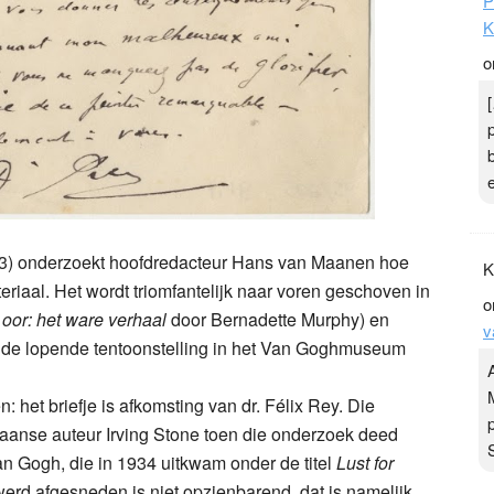
P
K
o
9.3) onderzoekt hoofdredacteur Hans van Maanen hoe
K
teriaal. Het wordt triomfantelijk naar voren geschoven in
o
oor: het ware verhaal
door Bernadette Murphy) en
v
 de lopende tentoonstelling in het Van Goghmuseum
en: het briefje is afkomsting van dr. Félix Rey. Die
aanse auteur Irving Stone toen die onderzoek deed
Van Gogh, die in 1934 uitkwam onder de titel
Lust for
werd afgesneden is niet opzienbarend, dat is namelijk