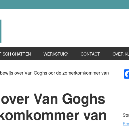
TISCH CHATTEN
WERKSTUK?
CONTACT
OVER K
P
bewijs over Van Goghs oor de zomerkomkommer van
S
 over Van Goghs
rkomkommer van
Ste
Ee