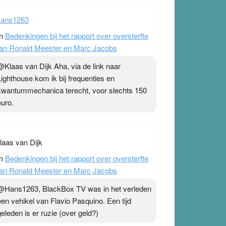
ans1263
n
Bedenkingen bij het rapport over oversterfte
an Ronald Meester en Marc Jacobs
@Klaas van Dijk Aha, via de link naar
Lighthouse kom ik bij frequenties en
kwantummechanica terecht, voor slechts 150
euro.
laas van Dijk
n
Bedenkingen bij het rapport over oversterfte
an Ronald Meester en Marc Jacobs
@Hans1263, BlackBox TV was in het verleden
een vehikel van Flavio Pasquino. Een tijd
geleden is er ruzie (over geld?)