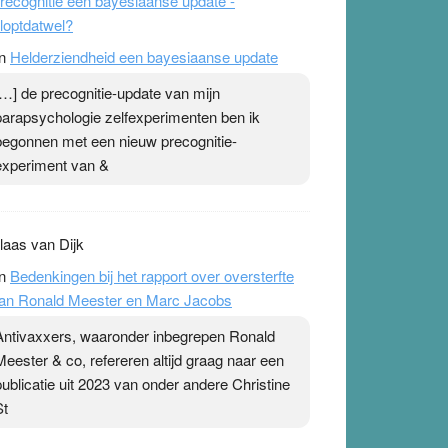
recognitie een bayesiaanse update -
loptdatwel?
n
Helderziendheid een bayesiaanse update
[…] de precognitie-update van mijn
parapsychologie zelfexperimenten ben ik
begonnen met een nieuw precognitie-
experiment van &
laas van Dijk
n
Bedenkingen bij het rapport over oversterfte
an Ronald Meester en Marc Jacobs
Antivaxxers, waaronder inbegrepen Ronald
Meester & co, refereren altijd graag naar een
publicatie uit 2023 van onder andere Christine
St