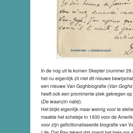
In de nog uit te komen Skepter (nummer 2
het nu eigenlijk zit met dit nieuwe bewijsma
een nieuwe Van Goghbiografie (
Van Goghs 
heeft ook een prominente plek gekregen op
(
De waanzin nabij
).
Het blijkt eigenlijk maar weinig voor te stell
maakte het schetsje in 1930 voor de Amerik
voor zijn geficitionaliseerde biografie van 
Life
. Dat Rey tekent dat zowat het hele oor 