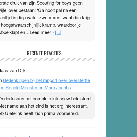
erste druk van zijn Scouting for boys geen
wijfel over bestaan: ‘Ga nooit pal na een
aaltijd in diep water zwemmen, want dan krijg
e hoogstwaarschijnlijk kramp, waardoor je
ubbelklapt en…Lees meer ›
[...]
leisterplakkers in de topspsort
RECENTE REACTIES
1 July 2026
-
Ward van Beek
 Na mondtape is nu de neuspleister in trek bij
laas van Dijk
opsporters. Ze hopen ermee hun hartslag te
n
Bedenkingen bij het rapport over oversterfte
erlagen terwijl ze meer zuurstof opnemen.
an Ronald Meester en Marc Jacobs
aarop heeft zo’n pleister geen effect. Maar het
evoel ‘makkelijker te ademen’ kan goud waard
Ondertussen het complete interview beluisterd.
ijn. Door…Lees meer Pleisterplakkers in de
Met name aan het eind is het erg interessant.
opspsort ›
[...]
Ab Gietelink heeft zich prima voorbereid.