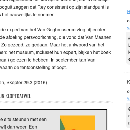
ooguit zeggen dat Rey consistent op zijn standpunt is
H
s het nauwelijks te noemen.
o
v
 de expert van het Van Goghmuseum ving hij echter
de afdeling persvoorlichting, die vond dat Van Maanen
. Zo gezegd, zo gedaan. Maar het antwoord van het
men: het museum, inclusief hun expert, blijken het boek
maal) gelezen te hebben. In september kan Van
rin de tentoonstelling afloopt.
K
, Skepter 29.3 (2016)
o
UN KLOPTDATWEL
v
ze site steunen met een
 wij dan weer! Een