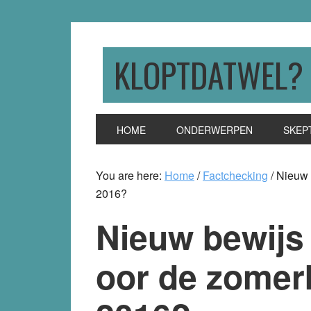
Skip
Skip
Skip
to
to
to
primary
main
primary
KLOPTDATWEL?
navigation
content
sidebar
HOME
ONDERWERPEN
SKEP
You are here:
Home
/
Factchecking
/
Nieuw 
2016?
Nieuw bewijs
oor de zome