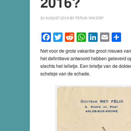
2016?
30 AUGUST 2016
BY
PEPIJN VAN ERP
Facebook
Twitter
Reddit
WhatsApp
LinkedI
Emai
S
Net voor de grote vakantie groot nieuws v
het definitieve antwoord hebben geleverd o
slechts het lelletje. Een briefje van de do
schetsje van de schade.