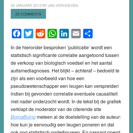
30 JANUARY 2013
BY
JAN VERHOEVEN
25 COMMENTS
Facebook
Twitter
Reddit
WhatsApp
LinkedIn
Email
Share
In de hieronder besproken ’publicatie’ wordt een
statistisch significante correlatie aangetoond tussen
de verkoop van biologisch voedsel en het aantal
autismediagnoses. Het blijkt – achteraf – bedoeld te
zijn als een voorbeeld van hoe een
pseudowetenschapper een leugen kan verspreiden
indien bij gevonden correlatie eventuele causaliteit
niet nader onderzocht wordt. In de tekst bij de grafiek
verklapt de moderator van de citerende site
BoingBoing
meteen al de doelstelling van de auteur:
hoe kun je eenvoudig een leugen poneren en dat
ook nog statistisch onderbouwen. En passant noemt