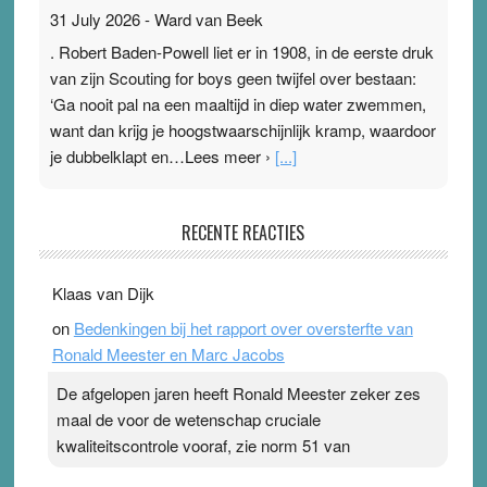
31 July 2026
-
Ward van Beek
. Robert Baden-Powell liet er in 1908, in de eerste druk
van zijn Scouting for boys geen twijfel over bestaan:
‘Ga nooit pal na een maaltijd in diep water zwemmen,
want dan krijg je hoogstwaarschijnlijk kramp, waardoor
je dubbelklapt en…Lees meer ›
[...]
Pleisterplakkers in de topspsort
RECENTE REACTIES
31 July 2026
-
Ward van Beek
. Na mondtape is nu de neuspleister in trek bij
Klaas van Dijk
topsporters. Ze hopen ermee hun hartslag te verlagen
on
Bedenkingen bij het rapport over oversterfte van
terwijl ze meer zuurstof opnemen. Daarop heeft zo’n
Ronald Meester en Marc Jacobs
pleister geen effect. Maar het gevoel ‘makkelijker te
ademen’ kan goud waard zijn. Door…Lees meer
De afgelopen jaren heeft Ronald Meester zeker zes
Pleisterplakkers in de topspsort ›
[...]
maal de voor de wetenschap cruciale
kwaliteitscontrole vooraf, zie norm 51 van