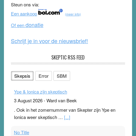
b
u
Steun ons via:
o
b
Een aankoop
(meer info)
o
e
donatie
Of een
k
Schrijf je in voor de nieuwsbrief!
SKEPTIC RSS FEED
Skepsis
Error
SBM
Ype & Ionica zijn skeptisch
3 August 2026
-
Ward van Beek
. Ook in het zomernummer van Skepter zijn Ype en
Ionica weer skeptisch …
[...]
No Title