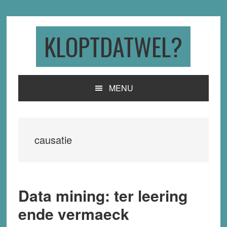
Skip
Skip
Skip
to
to
to
primary
main
primary
KLOPTDATWEL?
navigation
content
sidebar
MENU
causatie
Data mining: ter leering
ende vermaeck