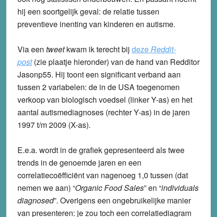
hij een soortgelijk geval: de relatie tussen
preventieve inenting van kinderen en autisme.
Via een
tweet
kwam ik terecht bij
deze
Reddit-
post
(zie plaatje hieronder) van de hand van Redditor
Jasonp55. Hij toont een significant verband aan
tussen 2 variabelen: de in de USA toegenomen
verkoop van biologisch voedsel (linker Y-as) en het
aantal autismediagnoses (rechter Y-as) in de jaren
1997 t/m 2009 (X-as).
E.e.a. wordt in de grafiek gepresenteerd als twee
trends in de genoemde jaren en een
correlatiecoëfficiënt van nagenoeg 1,0 tussen (dat
nemen we aan) “
Organic Food Sales
” en “
individuals
diagnosed
”. Overigens een ongebruikelijke manier
van presenteren: je zou toch een correlatiediagram