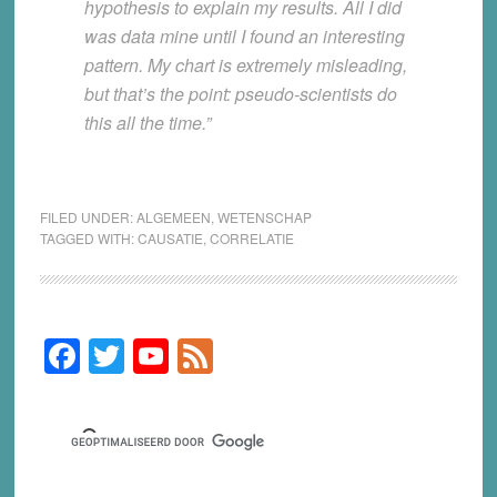
hypothesis to explain my results. All I did
was data mine until I found an interesting
pattern. My chart is extremely misleading,
but that’s the point: pseudo-scientists do
this all the time.”
FILED UNDER:
ALGEMEEN
,
WETENSCHAP
TAGGED WITH:
CAUSATIE
,
CORRELATIE
F
T
Y
F
Primary
Sidebar
a
wi
o
e
c
tt
u
e
e
er
T
d