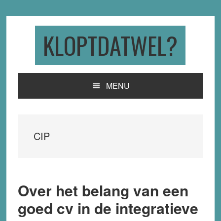
Skip
Skip
Skip
to
to
to
primary
main
primary
KLOPTDATWEL?
navigation
content
sidebar
MENU
CIP
Over het belang van een
goed cv in de integratieve