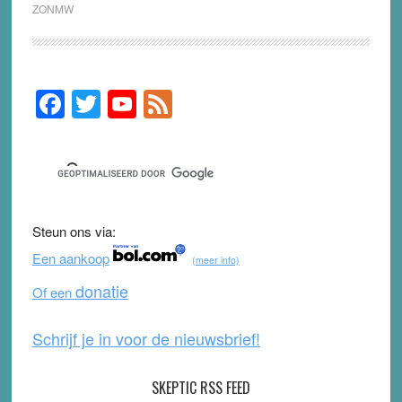
ZONMW
F
T
Y
F
Primary
Sidebar
a
wi
o
e
c
tt
u
e
e
er
T
d
b
u
Steun ons via:
o
b
Een aankoop
(meer info)
o
e
donatie
Of een
k
Schrijf je in voor de nieuwsbrief!
SKEPTIC RSS FEED