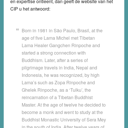
en expertise ontleent, dan geeft de website van het
CIP u het antwoord:
Born in 1981 in São Paulo, Brasil, at the
age of five Lama Michel met Tibetan
Lama Healer Gangchen Rinpoche and
started a strong connection with
Buddhism. Later, after a series of
pilgrimage travels in India, Nepal and
Indonesia, he was recognized, by high
Lama’s such as Zopa Rinpoche and
Ghelek Rinpoche, as a ‘Tulku’, the
reincarnation of a Tibetan Buddhist
Master. At the age of twelve he decided to
become a monk and went to study at the
Buddhist Monastic University of Sera Mey
in the south of India. After twelve years of