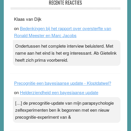
RECENTE REACTIES
31 July 2026
-
Ward van Beek
. Na mondtape is nu de neuspleister in trek bij
Klaas van Dijk
topsporters. Ze hopen ermee hun hartslag te verlagen
on
Bedenkingen bij het rapport over oversterfte van
terwijl ze meer zuurstof opnemen. Daarop heeft zo’n
Ronald Meester en Marc Jacobs
pleister geen effect. Maar het gevoel ‘makkelijker te
ademen’ kan goud waard zijn. Door…Lees meer
Ondertussen het complete interview beluisterd. Met
Pleisterplakkers in de topspsort ›
[...]
name aan het eind is het erg interessant. Ab Gietelink
heeft zich prima voorbereid.
Precognitie een bayesiaanse update - Kloptdatwel?
on
Helderziendheid een bayesiaanse update
[…] de precognitie-update van mijn parapsychologie
zelfexperimenten ben ik begonnen met een nieuw
precognitie-experiment van &