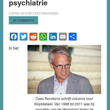
psychiatrie
5 APRIL 2016
BY
CEES RENCKENS
35 COMMENTS
Facebook
Twitter
Reddit
WhatsApp
LinkedIn
Email
Share
In het
Cees Renckens schrijft columns voor
Kloptdatwel. Van 1988 tot 2011 was hij
voorzitter van de Vereniging tegen de