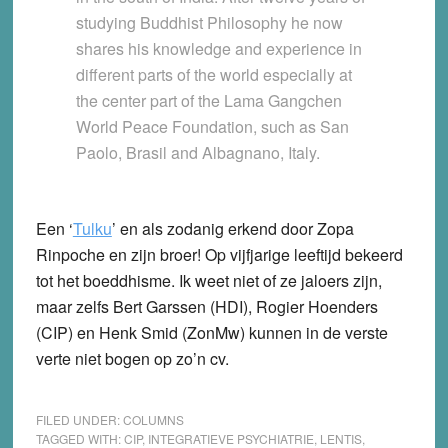
studying Buddhist Philosophy he now
shares his knowledge and experience in
different parts of the world especially at
the center part of the Lama Gangchen
World Peace Foundation, such as San
Paolo, Brasil and Albagnano, Italy.
Een ‘
Tulku
’ en als zodanig erkend door Zopa
Rinpoche en zijn broer! Op vijfjarige leeftijd bekeerd
tot het boeddhisme. Ik weet niet of ze jaloers zijn,
maar zelfs Bert Garssen (HDI), Rogier Hoenders
(CIP) en Henk Smid (ZonMw) kunnen in de verste
verte niet bogen op zo’n cv.
FILED UNDER:
COLUMNS
TAGGED WITH:
CIP
,
INTEGRATIEVE PSYCHIATRIE
,
LENTIS
,