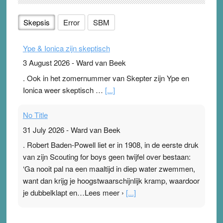
Skepsis
Error
SBM
Ype & Ionica zijn skeptisch
3 August 2026
-
Ward van Beek
. Ook in het zomernummer van Skepter zijn Ype en
Ionica weer skeptisch …
[...]
No Title
31 July 2026
-
Ward van Beek
. Robert Baden-Powell liet er in 1908, in de eerste druk
van zijn Scouting for boys geen twijfel over bestaan:
‘Ga nooit pal na een maaltijd in diep water zwemmen,
want dan krijg je hoogstwaarschijnlijk kramp, waardoor
je dubbelklapt en…Lees meer ›
[...]
Pleisterplakkers in de topspsort