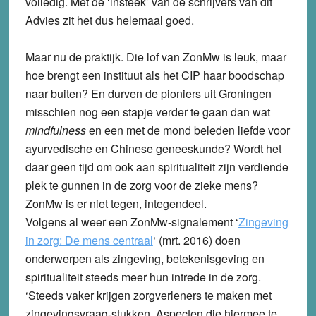
volledig. Met de ‘insteek’ van de schrijvers van dit
Advies zit het dus helemaal goed.
Maar nu de praktijk. Die lof van ZonMw is leuk, maar
hoe brengt een instituut als het CIP haar boodschap
naar buiten? En durven de pioniers uit Groningen
misschien nog een stapje verder te gaan dan wat
mindfulness
en een met de mond beleden liefde voor
ayurvedische en Chinese geneeskunde? Wordt het
daar geen tijd om ook aan spiritualiteit zijn verdiende
plek te gunnen in de zorg voor de zieke mens?
ZonMw is er niet tegen, integendeel.
Volgens al weer een ZonMw-signalement ‘
Zingeving
in zorg: De mens centraal
‘ (mrt. 2016) doen
onderwerpen als zingeving, betekenisgeving en
spiritualiteit steeds meer hun intrede in de zorg.
‘Steeds vaker krijgen zorgverleners te maken met
zingevingsvraag-stukken. Aspecten die hiermee te