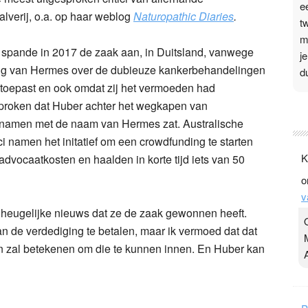
e
lverij, o.a. op haar weblog
Naturopathic Diaries
.
t
m
spande in 2017 de zaak aan, in Duitsland, vanwege
j
ing van Hermes over de dubieuze kankerbehandelingen
d
j toepast en ook omdat zij het vermoeden had
proken dat Huber achter het wegkapen van
P
namen met de naam van Hermes zat. Australische
3
ci namen het initatief om een crowdfunding te starten
.
K
dvocaatkosten en haalden in korte tijd iets van 50
t
o
v
v
D
heugelijke nieuws dat ze de zaak gewonnen heeft.
g
n de verdediging te betalen, maar ik vermoed dat dat
z
t
n zal betekenen om die te kunnen innen. En Huber kan