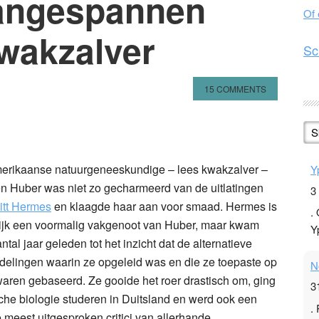
aangespannen
Of
wakzalver
Sc
15 COMMENTS
n
l
hare
S
erikaanse natuurgeneeskundige – lees kwakzalver –
Y
n Huber was niet zo gecharmeerd van de uitlatingen
3
itt Hermes
en klaagde haar aan voor smaad. Hermes is
.
ijk een voormalig vakgenoot van Huber, maar kwam
Y
ntal jaar geleden tot het inzicht dat de alternatieve
elingen waarin ze opgeleid was en die ze toepaste op
N
waren gebaseerd. Ze gooide het roer drastisch om, ging
3
he biologie studeren in Duitsland en werd ook een
.
 meest uitgesproken critici van allerhande