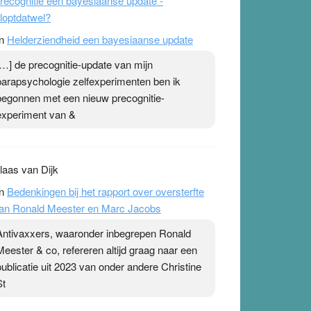
recognitie een bayesiaanse update -
loptdatwel?
n
Helderziendheid een bayesiaanse update
[…] de precognitie-update van mijn
parapsychologie zelfexperimenten ben ik
begonnen met een nieuw precognitie-
experiment van &
laas van Dijk
n
Bedenkingen bij het rapport over oversterfte
an Ronald Meester en Marc Jacobs
Antivaxxers, waaronder inbegrepen Ronald
Meester & co, refereren altijd graag naar een
publicatie uit 2023 van onder andere Christine
St