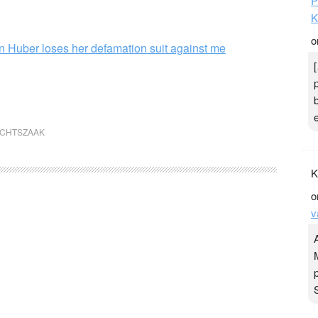
P
K
o
n Huber loses her defamation suit against me
CHTSZAAK
K
o
v