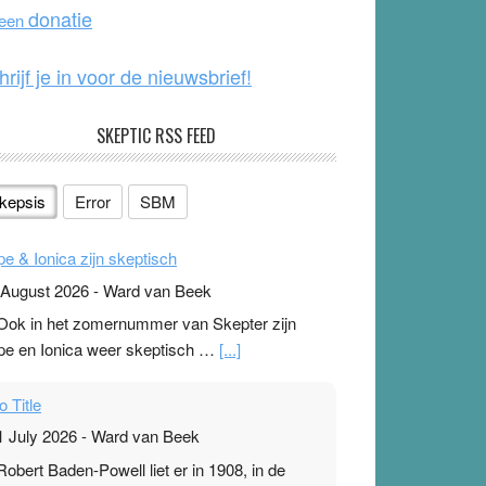
o
e
donatie
 een
k
hrijf je in voor de nieuwsbrief!
SKEPTIC RSS FEED
kepsis
Error
SBM
pe & Ionica zijn skeptisch
 August 2026
-
Ward van Beek
 Ook in het zomernummer van Skepter zijn
pe en Ionica weer skeptisch …
[...]
o Title
1 July 2026
-
Ward van Beek
 Robert Baden-Powell liet er in 1908, in de