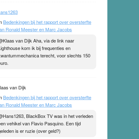
ans1263
n
Bedenkingen bij het rapport over oversterfte
an Ronald Meester en Marc Jacobs
@Klaas van Dijk Aha, via de link naar
Lighthouse kom ik bij frequenties en
kwantummechanica terecht, voor slechts 150
euro.
laas van Dijk
n
Bedenkingen bij het rapport over oversterfte
an Ronald Meester en Marc Jacobs
@Hans1263, BlackBox TV was in het verleden
een vehikel van Flavio Pasquino. Een tijd
geleden is er ruzie (over geld?)