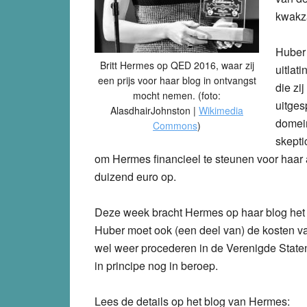
kwakza
Huber 
Britt Hermes op QED 2016, waar zij
uitlat
een prijs voor haar blog in ontvangst
die zi
mocht nemen. (foto:
uitges
AlasdhairJohnston |
Wikimedia
domei
Commons
)
skepti
om Hermes financieel te steunen voor haar a
duizend euro op.
Deze week bracht Hermes op haar blog het 
Huber moet ook (een deel van) de kosten va
wel weer procederen in de Verenigde State
in principe nog in beroep.
Lees de details op het blog van Hermes: