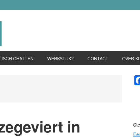
TISCH CHATTEN
WERKSTUK?
CONTACT
OVER K
P
S
zegeviert in
Ste
Ee