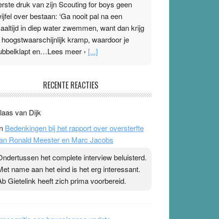
erste druk van zijn Scouting for boys geen
wijfel over bestaan: ‘Ga nooit pal na een
aaltijd in diep water zwemmen, want dan krijg
e hoogstwaarschijnlijk kramp, waardoor je
ubbelklapt en…Lees meer ›
[...]
leisterplakkers in de topspsort
RECENTE REACTIES
1 July 2026
-
Ward van Beek
 Na mondtape is nu de neuspleister in trek bij
laas van Dijk
opsporters. Ze hopen ermee hun hartslag te
n
Bedenkingen bij het rapport over oversterfte
erlagen terwijl ze meer zuurstof opnemen.
an Ronald Meester en Marc Jacobs
aarop heeft zo’n pleister geen effect. Maar het
evoel ‘makkelijker te ademen’ kan goud waard
Ondertussen het complete interview beluisterd.
ijn. Door…Lees meer Pleisterplakkers in de
Met name aan het eind is het erg interessant.
opspsort ›
[...]
Ab Gietelink heeft zich prima voorbereid.