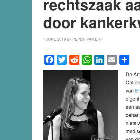
rechtszaak 
door kankerk
7 JUNE 2019
BY
PEPIJN VAN ERP
Facebook
Twitter
Reddit
WhatsApp
LinkedI
Emai
S
De Am
Collee
van
Br
eigenl
een aa
behand
niets 
medisc
van de