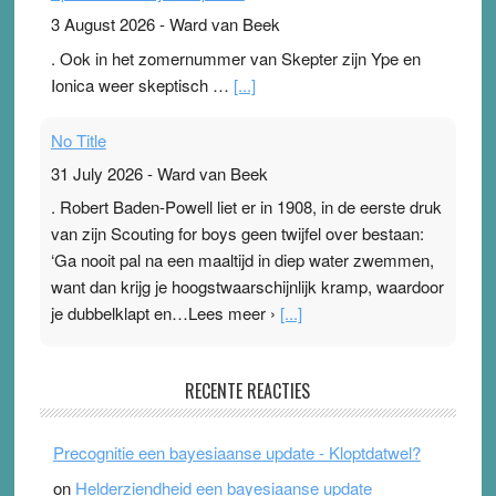
3 August 2026
-
Ward van Beek
. Ook in het zomernummer van Skepter zijn Ype en
Ionica weer skeptisch …
[...]
No Title
31 July 2026
-
Ward van Beek
. Robert Baden-Powell liet er in 1908, in de eerste druk
van zijn Scouting for boys geen twijfel over bestaan:
‘Ga nooit pal na een maaltijd in diep water zwemmen,
want dan krijg je hoogstwaarschijnlijk kramp, waardoor
je dubbelklapt en…Lees meer ›
[...]
Pleisterplakkers in de topspsort
RECENTE REACTIES
31 July 2026
-
Ward van Beek
. Na mondtape is nu de neuspleister in trek bij
Precognitie een bayesiaanse update - Kloptdatwel?
topsporters. Ze hopen ermee hun hartslag te verlagen
on
Helderziendheid een bayesiaanse update
terwijl ze meer zuurstof opnemen. Daarop heeft zo’n