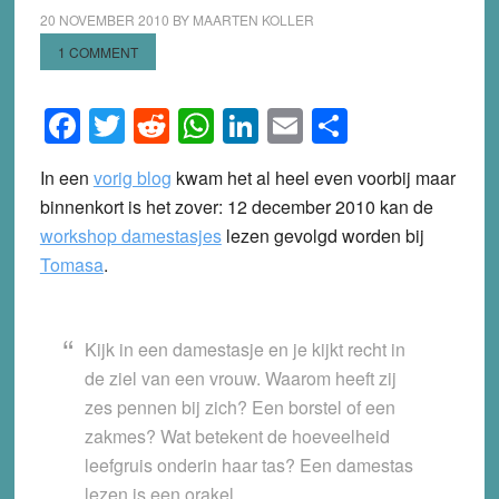
20 NOVEMBER 2010
BY
MAARTEN KOLLER
1 COMMENT
Facebook
Twitter
Reddit
WhatsApp
LinkedIn
Email
Share
In een
vorig blog
kwam het al heel even voorbij maar
binnenkort is het zover: 12 december 2010 kan de
workshop damestasjes
lezen gevolgd worden bij
Tomasa
.
Kijk in een damestasje en je kijkt recht in
de ziel van een vrouw. Waarom heeft zij
zes pennen bij zich? Een borstel of een
zakmes? Wat betekent de hoeveelheid
leefgruis onderin haar tas? Een damestas
lezen is een orakel.