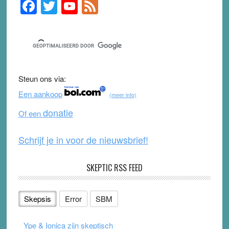
F
T
Y
F
Primary
Sidebar
a
wi
o
e
c
tt
u
e
e
er
T
d
b
u
Steun ons via:
o
b
Een aankoop
(meer info)
o
e
donatie
Of een
k
Schrijf je in voor de nieuwsbrief!
SKEPTIC RSS FEED
Skepsis
Error
SBM
Ype & Ionica zijn skeptisch