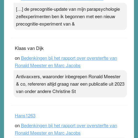
pleister geen effect. Maar het gevoel ‘makkelijker te
[…] de precognitie-update van mijn parapsychologie
ademen’ kan goud waard zijn. Door…Lees meer
zelfexperimenten ben ik begonnen met een nieuw
Pleisterplakkers in de topspsort ›
[...]
precognitie-experiment van &
Klaas van Dijk
on
Bedenkingen bij het rapport over oversterfte van
Ronald Meester en Marc Jacobs
Antivaxxers, waaronder inbegrepen Ronald Meester
& co, refereren altijd graag naar een publicatie uit 2023
van onder andere Christine St
Hans1263
on
Bedenkingen bij het rapport over oversterfte van
Ronald Meester en Marc Jacobs