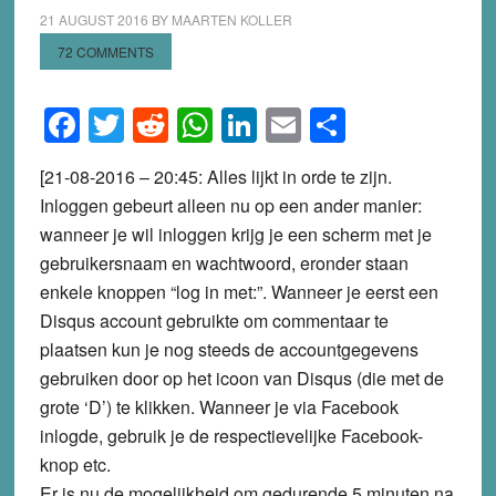
21 AUGUST 2016
BY
MAARTEN KOLLER
72 COMMENTS
Facebook
Twitter
Reddit
WhatsApp
LinkedIn
Email
Share
[21-08-2016 – 20:45: Alles lijkt in orde te zijn.
Inloggen gebeurt alleen nu op een ander manier:
wanneer je wil inloggen krijg je een scherm met je
gebruikersnaam en wachtwoord, eronder staan
enkele knoppen “log in met:”. Wanneer je eerst een
Disqus account gebruikte om commentaar te
plaatsen kun je nog steeds de accountgegevens
gebruiken door op het icoon van Disqus (die met de
grote ‘D’) te klikken. Wanneer je via Facebook
inlogde, gebruik je de respectievelijke Facebook-
knop etc.
Er is nu de mogelijkheid om gedurende 5 minuten na