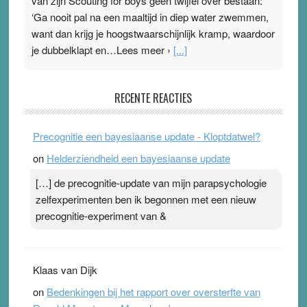
van zijn Scouting for boys geen twijfel over bestaan:
‘Ga nooit pal na een maaltijd in diep water zwemmen,
want dan krijg je hoogstwaarschijnlijk kramp, waardoor
je dubbelklapt en…Lees meer ›
[...]
Pleisterplakkers in de topspsort
RECENTE REACTIES
31 July 2026
-
Ward van Beek
. Na mondtape is nu de neuspleister in trek bij
Precognitie een bayesiaanse update - Kloptdatwel?
topsporters. Ze hopen ermee hun hartslag te verlagen
on
Helderziendheid een bayesiaanse update
terwijl ze meer zuurstof opnemen. Daarop heeft zo’n
pleister geen effect. Maar het gevoel ‘makkelijker te
[…] de precognitie-update van mijn parapsychologie
ademen’ kan goud waard zijn. Door…Lees meer
zelfexperimenten ben ik begonnen met een nieuw
Pleisterplakkers in de topspsort ›
[...]
precognitie-experiment van &
Klaas van Dijk
on
Bedenkingen bij het rapport over oversterfte van