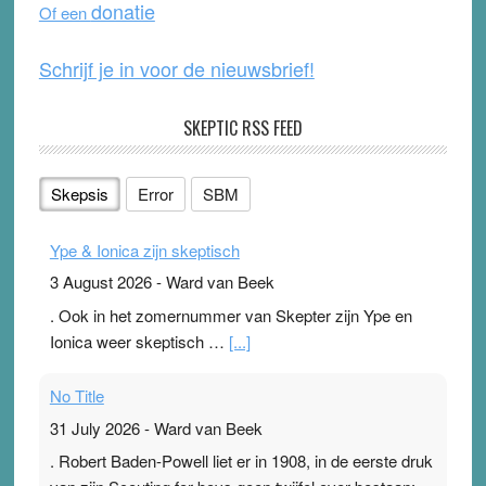
donatie
Of een
k
Schrijf je in voor de nieuwsbrief!
SKEPTIC RSS FEED
Skepsis
Error
SBM
Ype & Ionica zijn skeptisch
3 August 2026
-
Ward van Beek
. Ook in het zomernummer van Skepter zijn Ype en
Ionica weer skeptisch …
[...]
No Title
31 July 2026
-
Ward van Beek
. Robert Baden-Powell liet er in 1908, in de eerste druk