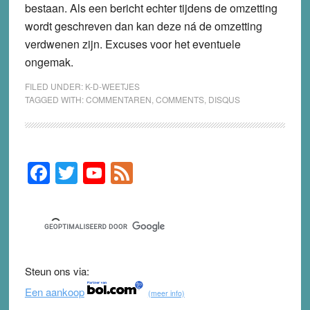
bestaan. Als een bericht echter tijdens de omzetting
wordt geschreven dan kan deze ná de omzetting
verdwenen zijn. Excuses voor het eventuele
ongemak.
FILED UNDER:
K-D-WEETJES
TAGGED WITH:
COMMENTAREN
,
COMMENTS
,
DISQUS
F
T
Y
F
Primary
Sidebar
a
wi
o
e
c
tt
u
e
e
er
T
d
b
u
Steun ons via:
o
b
Een aankoop
(meer info)
o
e