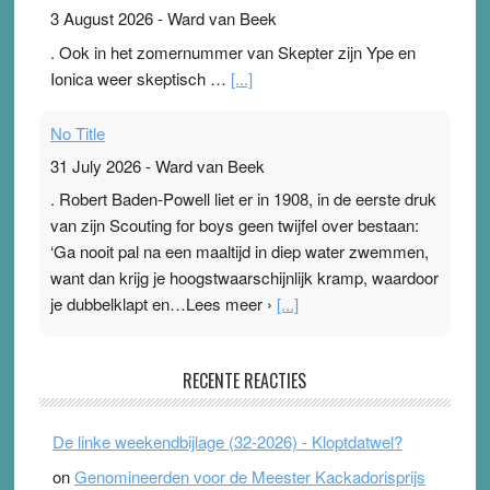
3 August 2026
-
Ward van Beek
. Ook in het zomernummer van Skepter zijn Ype en
Ionica weer skeptisch …
[...]
No Title
31 July 2026
-
Ward van Beek
. Robert Baden-Powell liet er in 1908, in de eerste druk
van zijn Scouting for boys geen twijfel over bestaan:
‘Ga nooit pal na een maaltijd in diep water zwemmen,
want dan krijg je hoogstwaarschijnlijk kramp, waardoor
je dubbelklapt en…Lees meer ›
[...]
Pleisterplakkers in de topspsort
RECENTE REACTIES
31 July 2026
-
Ward van Beek
. Na mondtape is nu de neuspleister in trek bij
De linke weekendbijlage (32-2026) - Kloptdatwel?
topsporters. Ze hopen ermee hun hartslag te verlagen
on
Genomineerden voor de Meester Kackadorisprijs
terwijl ze meer zuurstof opnemen. Daarop heeft zo’n