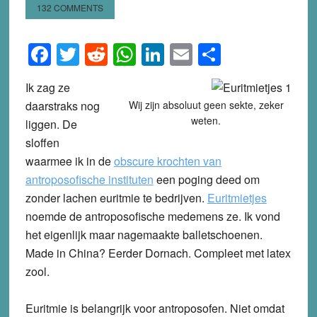
132 COMMENTS
Facebook
Twitter
Reddit
WhatsApp
LinkedIn
Email
Share
Ik zag ze
daarstraks nog
Wij zijn absoluut geen sekte, zeker
weten.
liggen. De
sloffen
waarmee ik in de
obscure krochten van
antroposofische instituten
een poging deed om
zonder lachen euritmie te bedrijven.
Euritmietjes
noemde de antroposofische medemens ze. Ik vond
het eigenlijk maar nagemaakte balletschoenen.
Made in China? Eerder Dornach. Compleet met latex
zool.
Euritmie is belangrijk voor antroposofen. Niet omdat