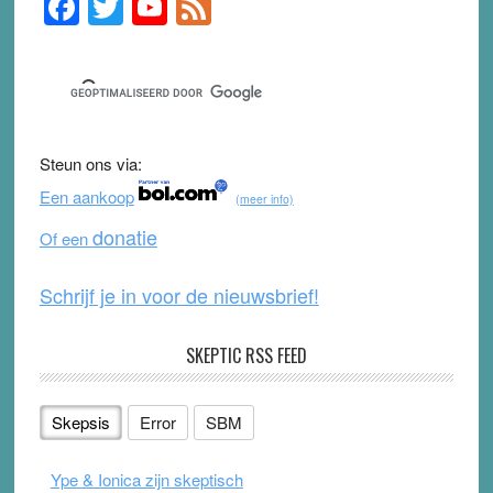
F
T
Y
F
Primary
Sidebar
a
wi
o
e
c
tt
u
e
e
er
T
d
b
u
Steun ons via:
o
b
Een aankoop
(meer info)
o
e
donatie
Of een
k
Schrijf je in voor de nieuwsbrief!
SKEPTIC RSS FEED
Skepsis
Error
SBM
Ype & Ionica zijn skeptisch