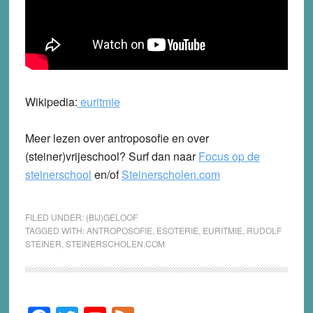
Wikipedia:
euritmie
Meer lezen over antroposofie en over
(steiner)vrijeschool? Surf dan naar
Focus op de
steinerschool
en/of
Steinerscholen.com
FILED UNDER:
(BIJ)GELOOF
TAGGED WITH:
ANTROPOSOFIE
,
ESOTERIE
,
EURITMIE
,
RUDOLF
STEINER
,
STEINERSCHOLEN.COM