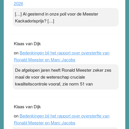
2026
pleister geen effect. Maar het gevoel ‘makkelijker te
ademen’ kan goud waard zijn. Door…Lees meer
[…] Al gestemd in onze poll voor de Meester
Pleisterplakkers in de topspsort ›
[...]
Kackadorisprijs? […]
Klaas van Dijk
on
Bedenkingen bij het rapport over oversterfte van
Ronald Meester en Marc Jacobs
De afgelopen jaren heeft Ronald Meester zeker zes
maal de voor de wetenschap cruciale
kwaliteitscontrole vooraf, zie norm 51 van
Klaas van Dijk
on
Bedenkingen bij het rapport over oversterfte van
Ronald Meester en Marc Jacobs