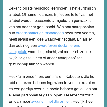
Bekend bij steinerschoolleerlingen is het euritmisch
alfabet. Of namen dansen. Bij iedere letter van het
alfabet worden passende armgebaren gemaakt en
van hot naar her gehuppeld. Wie ooit antroposofen
hun
breedsprakerige monologen
heeft zien voeren,
heeft alvast een idee waarover het gaat. En als er
dan ook nog een
overdreven declamerend
stemgeluid
wordt bijgedacht, zal men zich zonder
twijfel te gast in een of ander antroposofisch
gezelschap kunnen wanen.
Het kruim onder hen: euritmisten. Kabouters die hun
rubberlaarzen hebben ingewisseld voor latex zolen
en een gordijn over hun hoofd hebben getrokken om
allerlei parabolen te gaan lopen. De letter rrrrrrrrrrr.
En dan maar
zwaaien met die armen
. Het lijkt heel