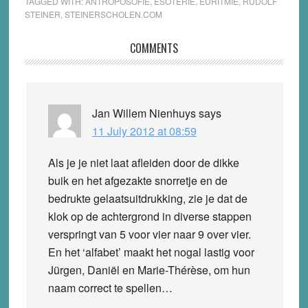
TAGGED WITH:
ANTROPOSOFIE
,
ESOTERIE
,
EURITMIE
,
RUDOLF
STEINER
,
STEINERSCHOLEN.COM
Reader
COMMENTS
Interactions
Jan Willem Nienhuys
says
11 July 2012 at 08:59
Als je je niet laat afleiden door de dikke
buik en het afgezakte snorretje en de
bedrukte gelaatsuitdrukking, zie je dat de
klok op de achtergrond in diverse stappen
verspringt van 5 voor vier naar 9 over vier.
En het ‘alfabet’ maakt het nogal lastig voor
Jürgen, Daniël en Marie-Thérèse, om hun
naam correct te spellen…