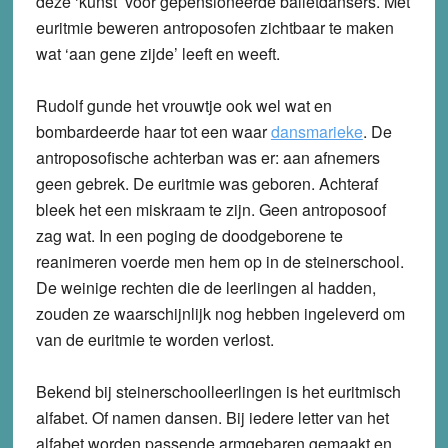
deze ‘kunst’ voor gepensioneerde balletdansers. Met
euritmie beweren antroposofen zichtbaar te maken
wat ‘aan gene zijde’ leeft en weeft.
Rudolf gunde het vrouwtje ook wel wat en
bombardeerde haar tot een waar
dansmarieke
. De
antroposofische achterban was er: aan afnemers
geen gebrek. De euritmie was geboren. Achteraf
bleek het een miskraam te zijn. Geen antroposoof
zag wat. In een poging de doodgeborene te
reanimeren voerde men hem op in de steinerschool.
De weinige rechten die de leerlingen al hadden,
zouden ze waarschijnlijk nog hebben ingeleverd om
van de euritmie te worden verlost.
Bekend bij steinerschoolleerlingen is het euritmisch
alfabet. Of namen dansen. Bij iedere letter van het
alfabet worden passende armgebaren gemaakt en