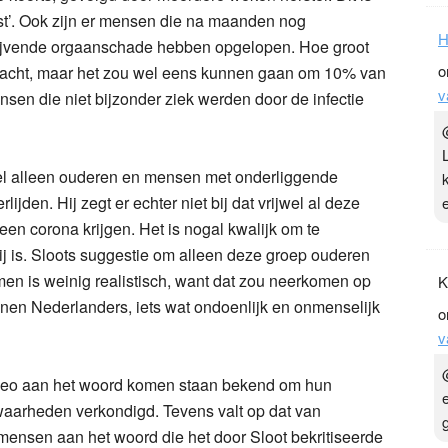
ast’. Ook zijn er mensen die na maanden nog
H
lijvende orgaanschade hebben opgelopen. Hoe groot
o
ebracht, maar het zou wel eens kunnen gaan om 10% van
v
sen die niet bijzonder ziek werden door de infectie
wel alleen ouderen en mensen met onderliggende
lijden. Hij zegt er echter niet bij dat vrijwel al deze
n corona krijgen. Het is nogal kwalijk om te
ij is. Sloots suggestie om alleen deze groep ouderen
en is weinig realistisch, want dat zou neerkomen op
K
oenen Nederlanders, iets wat ondoenlijk en onmenselijk
o
v
ideo aan het woord komen staan bekend om hun
aarheden verkondigd. Tevens valt op dat van
ensen aan het woord die het door Sloot bekritiseerde