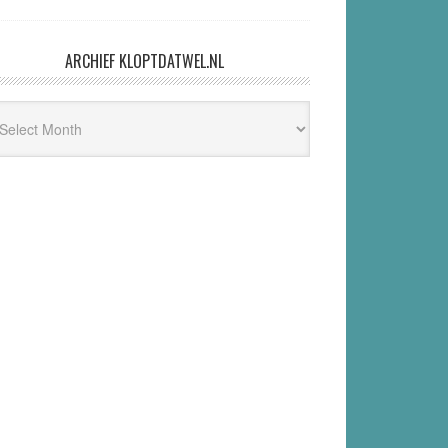
ARCHIEF KLOPTDATWEL.NL
hief
ptdatwel.nl