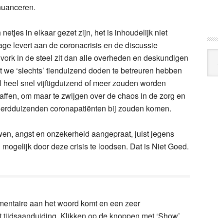
 nuanceren.
tjes in elkaar gezet zijn, het is inhoudelijk niet
age levert aan de coronacrisis en de discussie
Arc
 vork in de steel zit dan alle overheden en deskundigen
Klo
 dat we ‘slechts’ tienduizend doden te betreuren hebben
 heel snel vijftigduizend of meer zouden worden
ffen, om maar te zwijgen over de chaos in de zorg en
derdduizenden coronapatiënten bij zouden komen.
n, angst en onzekerheid aangepraat, juist jegens
ogelijk door deze crisis te loodsen. Dat is Niet Goed.
umentaire aan het woord komt en een zeer
t tijdsaanduiding. Klikken op de knoppen met ‘Show’