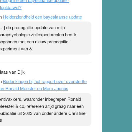
recognitie een bayesiaanse update -
loptdatwel?
n
Helderziendheid een bayesiaanse update
[…] de precognitie-update van mijn
parapsychologie zelfexperimenten ben ik
begonnen met een nieuw precognitie-
experiment van &
laas van Dijk
n
Bedenkingen bij het rapport over oversterfte
an Ronald Meester en Marc Jacobs
Antivaxxers, waaronder inbegrepen Ronald
Meester & co, refereren altijd graag naar een
publicatie uit 2023 van onder andere Christine
St