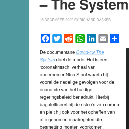
– The System
18 DECEMBER 2020
BY
RICHARD RASKER
Facebook
Twitter
Reddit
WhatsApp
LinkedI
Emai
S
De documentaire
Covid-19 The
System
doet de ronde. Het is een
‘coronakritisch’ verhaal van
ondernemer Nico Sloot waarin hij
vooral de nadelige gevolgen voor de
economie van het huidige
regeringsbeleid benadrukt. Hierbij
bagatelliseert hij de risico’s van corona
en pleit hij ook voor het opheffen van
alle genomen maatregelen die
besmetting moeten voorkomen.