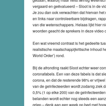
gedaan, waarbij maar liefst twintig wetens
vergaard en geëvalueerd – Sloot is in de vi
Je zou dan ook verwachten dat hiervan het 
en links naar controleerbare bijdragen, rap
van die wetenschappers. Helaas lijkt hier n
woorden geacht de sprekers in deze video 
Een wat vreemd contrast is het gedeelte tus
realistische maatschappijkritische inhoud h
World Order’) rond.
Bij de afronding raakt Sloot echter weer co
coronafabels. Een van deze fabels is dat sl
corona, en dat de resterende 98% er vrijwel
van de geïnfecteerden wordt zodanig ziek d
0,5% (1 op elke 200) van de geïnfecteerden 
belanden wordt echter nog steeds een aanzie
griep – denk aan een week op bed met hoge 