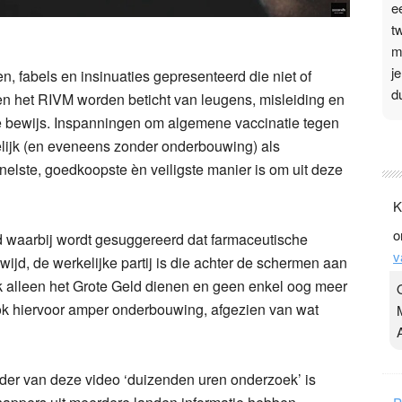
e
t
m
j
, fabels en insinuaties gepresenteerd die niet of
d
 het RIVM worden beticht van leugens, misleiding en
je bewijs. Inspanningen om algemene vaccinatie tegen
P
elijk (en eveneens zonder onderbouwing) als
3
nelste, goedkoopste èn veiligste manier is om uit deze
.
K
t
o
v
 waarbij wordt gesuggereerd dat farmaceutische
v
D
ijd, de werkelijke partij is die achter de schermen aan
g
ok alleen het Grote Geld dienen en geen enkel oog meer
z
k hiervoor amper onderbouwing, afgezien van wat
t
 kader van deze video ‘duizenden uren onderzoek’ is