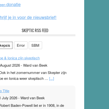
o
e
donatie
 een
k
hrijf je in voor de nieuwsbrief!
SKEPTIC RSS FEED
kepsis
Error
SBM
pe & Ionica zijn skeptisch
 August 2026
-
Ward van Beek
 Ook in het zomernummer van Skepter zijn
pe en Ionica weer skeptisch …
[...]
o Title
1 July 2026
-
Ward van Beek
 Robert Baden-Powell liet er in 1908, in de