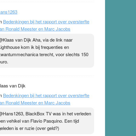
ans1263
n
Bedenkingen bij het rapport over oversterfte
an Ronald Meester en Marc Jacobs
@Klaas van Dijk Aha, via de link naar
Lighthouse kom ik bij frequenties en
kwantummechanica terecht, voor slechts 150
euro.
laas van Dijk
n
Bedenkingen bij het rapport over oversterfte
an Ronald Meester en Marc Jacobs
@Hans1263, BlackBox TV was in het verleden
een vehikel van Flavio Pasquino. Een tijd
geleden is er ruzie (over geld?)