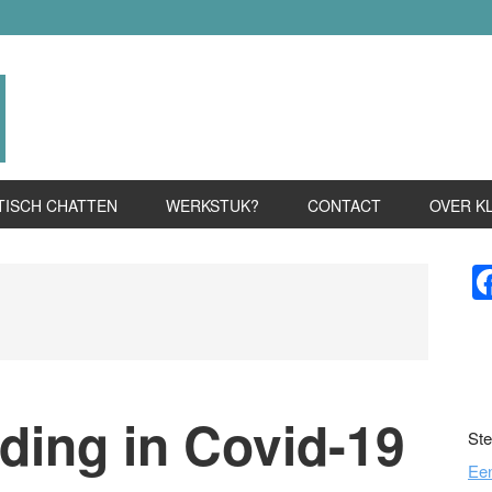
TISCH CHATTEN
WERKSTUK?
CONTACT
OVER K
P
S
iding in Covid-19
Ste
Ee