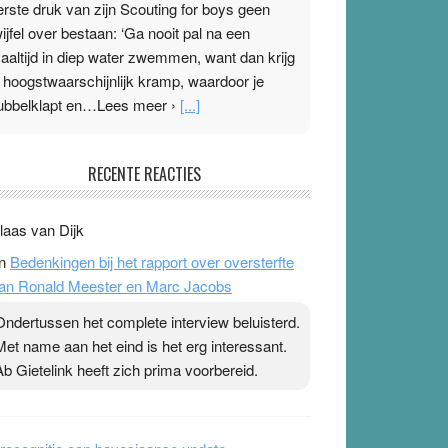
erste druk van zijn Scouting for boys geen
wijfel over bestaan: ‘Ga nooit pal na een
aaltijd in diep water zwemmen, want dan krijg
e hoogstwaarschijnlijk kramp, waardoor je
ubbelklapt en…Lees meer ›
[...]
leisterplakkers in de topspsort
RECENTE REACTIES
1 July 2026
-
Ward van Beek
 Na mondtape is nu de neuspleister in trek bij
laas van Dijk
opsporters. Ze hopen ermee hun hartslag te
n
Bedenkingen bij het rapport over oversterfte
erlagen terwijl ze meer zuurstof opnemen.
an Ronald Meester en Marc Jacobs
aarop heeft zo’n pleister geen effect. Maar het
evoel ‘makkelijker te ademen’ kan goud waard
Ondertussen het complete interview beluisterd.
ijn. Door…Lees meer Pleisterplakkers in de
Met name aan het eind is het erg interessant.
opspsort ›
[...]
Ab Gietelink heeft zich prima voorbereid.