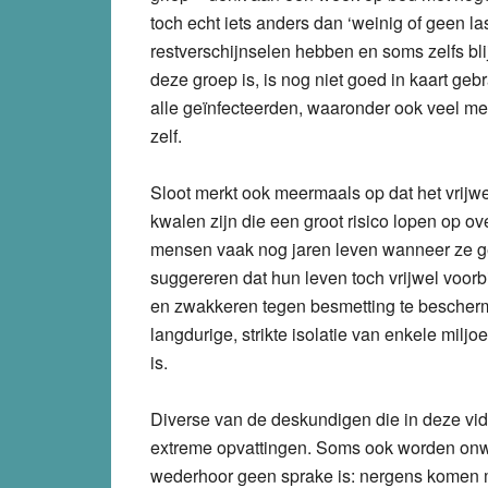
toch echt iets anders dan ‘weinig of geen l
restverschijnselen hebben en soms zelfs b
deze groep is, is nog niet goed in kaart g
alle geïnfecteerden, waaronder ook veel men
zelf.
Sloot merkt ook meermaals op dat het vrij
kwalen zijn die een groot risico lopen op over
mensen vaak nog jaren leven wanneer ze gee
suggereren dat hun leven toch vrijwel voorb
en zwakkeren tegen besmetting te bescherm
langdurige, strikte isolatie van enkele milj
is.
Diverse van de deskundigen die in deze v
extreme opvattingen. Soms ook worden onw
wederhoor geen sprake is: nergens komen m