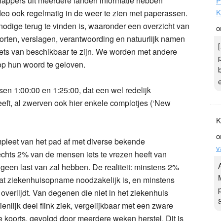
chappers uit meerdere landen informatie hebben
P
K
deo ook regelmatig in de weer te zien met paperassen.
nodige terug te vinden is, waaronder een overzicht van
o
porten, verslagen, verantwoording en natuurlijk namen
iets van beschikbaar te zijn. We worden met andere
op hun woord te geloven.
sen 1:00:00 en 1:25:00, dat een wel redelijk
eeft, al zwerven ook hier enkele complotjes (‘New
K
o
mpleet van het pad af met diverse bekende
v
echts 2% van de mensen iets te vrezen heeft van
 geen last van zal hebben. De realiteit: minstens 2%
at ziekenhuisopname noodzakelijk is, en minstens
overlijdt. Van degenen die niet in het ziekenhuis
nlijk deel flink ziek, vergelijkbaar met een zware
koorts, gevolgd door meerdere weken herstel. Dit is