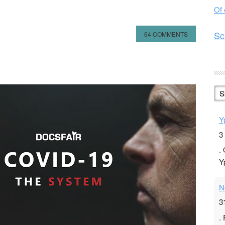
Of
Sc
64 COMMENTS
n
l
hare
S
Y
3
.
Y
N
3
.