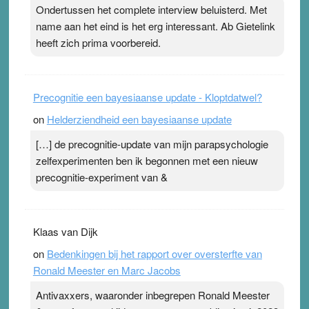
ademen’ kan goud waard zijn. Door…Lees meer
Ondertussen het complete interview beluisterd. Met
Pleisterplakkers in de topspsort ›
[...]
name aan het eind is het erg interessant. Ab Gietelink
heeft zich prima voorbereid.
Precognitie een bayesiaanse update - Kloptdatwel?
on
Helderziendheid een bayesiaanse update
[…] de precognitie-update van mijn parapsychologie
zelfexperimenten ben ik begonnen met een nieuw
precognitie-experiment van &
Klaas van Dijk
on
Bedenkingen bij het rapport over oversterfte van
Ronald Meester en Marc Jacobs
Antivaxxers, waaronder inbegrepen Ronald Meester