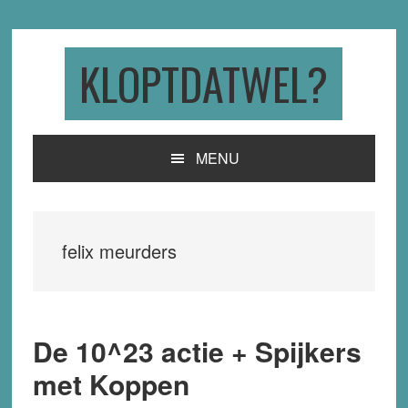
Skip
Skip
Skip
to
to
to
primary
main
primary
KLOPTDATWEL?
navigation
content
sidebar
MENU
felix meurders
De 10^23 actie + Spijkers
met Koppen