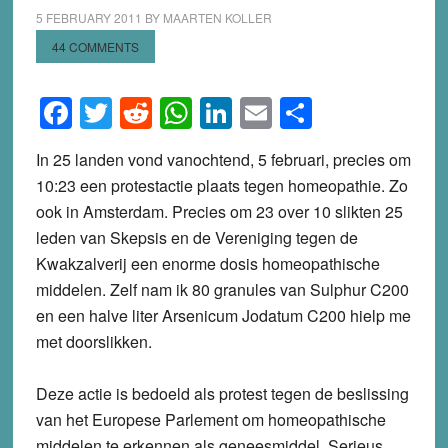
5 FEBRUARY 2011
BY
MAARTEN KOLLER
44 COMMENTS
Facebook
Twitter
Reddit
WhatsApp
LinkedIn
Email
Share
In 25 landen vond vanochtend, 5 februari, precies om
10:23 een protestactie plaats tegen homeopathie. Zo
ook in Amsterdam. Precies om 23 over 10 slikten 25
leden van Skepsis en de Vereniging tegen de
Kwakzalverij een enorme dosis homeopathische
middelen. Zelf nam ik 80 granules van Sulphur C200
en een halve liter Arsenicum Jodatum C200 hielp me
met doorslikken.
Deze actie is bedoeld als protest tegen de beslissing
van het Europese Parlement om homeopathische
middelen te erkennen als geneesmiddel. Serieus