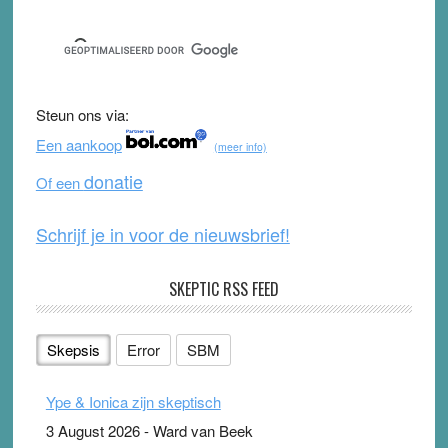
a
wi
o
e
c
tt
u
e
e
er
T
d
b
u
Steun ons via:
o
b
Een aankoop
(meer info)
o
e
donatie
Of een
k
Schrijf je in voor de nieuwsbrief!
SKEPTIC RSS FEED
Skepsis
Error
SBM
Ype & Ionica zijn skeptisch
3 August 2026
-
Ward van Beek