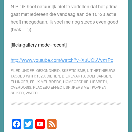
N.B.: ik hoef natuurlijk niet te vertellen dat het prima
gaat met iedereen die vandaag aan de 10^23 actie
heeft meegedaan. Ik voel me nog steeds even goed
(brak… ;)).
[flickr-gallery mode=recent]
http://www.youtube.com/watch?v=XuUG5Vvz1Pc
FILED UNDER:
GEZONDHEID
,
SKEPTICISME
,
UIT HET NIEUWS
TAGGED WITH:
1023
,
DIEREN
,
DIERENARTS
,
DOLF JANSEN
,
ELLINGER
,
FELIX MEURDERS
,
HOMEOPATHIE
,
LIESBETH
,
OVERDOSIS
,
PLACEBO EFFECT
,
SPIJKERS MET KOPPEN
,
SUIKER
,
WATER
F
T
Y
F
Primary
Sidebar