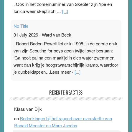
. Ook in het zomernummer van Skepter zijn Ype en
Ionica weer skeptisch …
[...]
No Title
31 July 2026
-
Ward van Beek
. Robert Baden-Powell liet er in 1908, in de eerste druk
van zijn Scouting for boys geen twijfel over bestaan:
‘Ga nooit pal na een maaltijd in diep water zwemmen,
want dan krijg je hoogstwaarschijnlijk kramp, waardoor
je dubbelklapt en…Lees meer ›
[...]
Pleisterplakkers in de topspsort
RECENTE REACTIES
31 July 2026
-
Ward van Beek
. Na mondtape is nu de neuspleister in trek bij
Klaas van Dijk
topsporters. Ze hopen ermee hun hartslag te verlagen
on
Bedenkingen bij het rapport over oversterfte van
terwijl ze meer zuurstof opnemen. Daarop heeft zo’n
Ronald Meester en Marc Jacobs
pleister geen effect. Maar het gevoel ‘makkelijker te