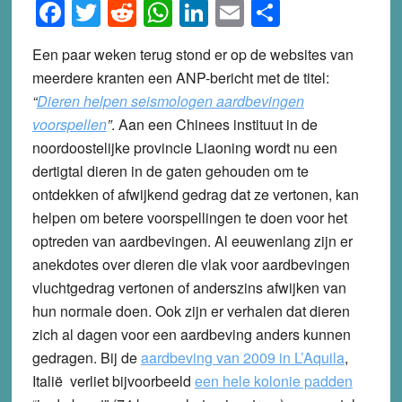
Facebook
Twitter
Reddit
WhatsApp
LinkedIn
Email
Share
Een paar weken terug stond er op de websites van
meerdere kranten een ANP-bericht met de titel:
“
Dieren helpen seismologen aardbevingen
voorspellen
”
. Aan een Chinees instituut in de
noordoostelijke provincie Liaoning wordt nu een
dertigtal dieren in de gaten gehouden om te
ontdekken of afwijkend gedrag dat ze vertonen, kan
helpen om betere voorspellingen te doen voor het
optreden van aardbevingen.
Al eeuwenlang zijn er
anekdotes over dieren die vlak voor aardbevingen
vluchtgedrag vertonen of anderszins afwijken van
hun normale doen. Ook zijn er verhalen dat dieren
zich al dagen voor een aardbeving anders kunnen
gedragen. Bij de
aardbeving van 2009 in L’Aquila
,
Italië verliet bijvoorbeeld
een hele kolonie padden