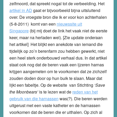
zelfmoord, dat spreekt nogal tot de verbeelding. Het
artikel in AD
gaat er bijvoorbeeld bijna uitsluitend
over. De vroegste bron die ik er voor kon achterhalen
(5-8-2011) komt van een
nieuwssite uit
Singapore
(bij mij doet de link het vaak niet de eerste
keer, maar na herladen wel).
[Zie update onderaan
het artikel]
Het blijkt een anekdote van iemand die
tijdelijk op zo’n berenfarm zou hebben gewerkt, niet
een heel sterk onderbouwd verhaal dus. In dat artikel
staat ook nog dat de beren vaak een ijzeren harnas
krijgen aangemeten om te voorkomen dat ze zichzelf
zouden doden door op hun buik te slaan. Maar dat
lijkt een fabeltje. Op de website van Stichting
‘Save
the Moonbears’
is te lezen wat de
reden van het
gebruik van die harnassen
was(?). Die beren werden
uitgerust met een vaste katheter en de harnassen
voorkomen dat de beren die er uithalen. Op zich al