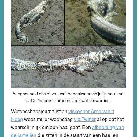
Aangespoeld skelet van wat hoogstwaarschijnlijk een haai
is. De ‘hoorns’ zorgden voor wat verwarring.
Wetenschapsjournalist en
viskenner Arno van ‘t
Hoog
wees mij er woensdag
via Twitter
al op dat het
waarschijnlijk om een haai gaat. Een
afbeelding van
de lamellen
die zitten in de staart van een haai en