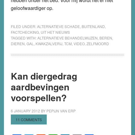
hebben onder het bed. Voor mij wordt het er niet
geloofwaardiger op.
FILED UNDER:
ALTERNATIEVE SCHADE
,
BUITENLAND
,
FACTCHECKING
,
UIT HET NIEUWS
TAGGED WITH:
ALTERNATIEVE BEHANDELWIJZEN
,
BEREN
,
DIEREN
,
GAL
,
KWAKZALVERIJ
,
TCM
,
VIDEO
,
ZELFMOORD
Kan diergedrag
aardbevingen
voorspellen?
6 JANUARY 2012
BY
PEPIJN VAN ERP
11 COMMENTS