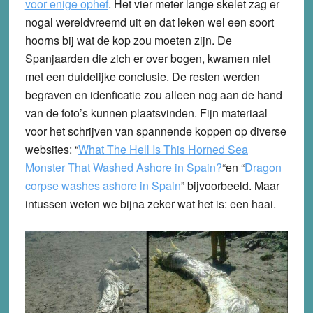
voor enige ophef
. Het vier meter lange skelet zag er
nogal wereldvreemd uit en dat leken wel een soort
hoorns bij wat de kop zou moeten zijn. De
Spanjaarden die zich er over bogen, kwamen niet
met een duidelijke conclusie. De resten werden
begraven en idenficatie zou alleen nog aan de hand
van de foto’s kunnen plaatsvinden. Fijn materiaal
voor het schrijven van spannende koppen op diverse
websites: “
What The Hell Is This Horned Sea
Monster That Washed Ashore in Spain?
“en “
Dragon
corpse washes ashore in Spain
” bijvoorbeeld. Maar
intussen weten we bijna zeker wat het is: een haai.