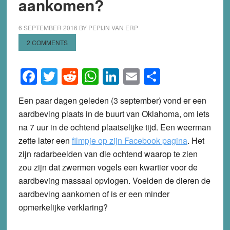
aankomen?
6 SEPTEMBER 2016
BY
PEPIJN VAN ERP
2 COMMENTS
Facebook
Twitter
Reddit
WhatsApp
LinkedIn
Email
Share
Een paar dagen geleden (3 september) vond er een
aardbeving plaats in de buurt van Oklahoma, om iets
na 7 uur in de ochtend plaatselijke tijd. Een weerman
zette later een
filmpje op zijn Facebook pagina
. Het
zijn radarbeelden van die ochtend waarop te zien
zou zijn dat zwermen vogels een kwartier voor de
aardbeving massaal opvlogen. Voelden de dieren de
aardbeving aankomen of is er een minder
opmerkelijke verklaring?