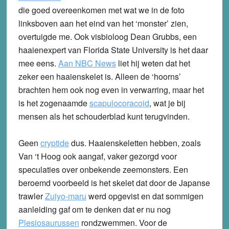
die goed overeenkomen met wat we in de foto
linksboven aan het eind van het ‘monster’ zien,
overtuigde me. Ook visbioloog Dean Grubbs, een
haaienexpert van Florida State University is het daar
mee eens.
Aan NBC News
liet hij weten dat het
zeker een haaienskelet is. Alleen de ‘hoorns’
brachten hem ook nog even in verwarring, maar het
is het zogenaamde
scapulocoracoid
, wat je bij
mensen als het schouderblad kunt terugvinden.
Geen
cryptide
dus. Haaienskeletten hebben, zoals
Van ‘t Hoog ook aangaf, vaker gezorgd voor
speculaties over onbekende zeemonsters. Een
beroemd voorbeeld is het skelet dat door de Japanse
trawler
Zuiyo-maru
werd opgevist en dat sommigen
aanleiding gaf om te denken dat er nu nog
Plesiosaurussen
rondzwemmen. Voor de