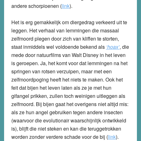
andere schorpioenen (
link
).
Het is erg gemakkelijk om diergedrag verkeerd uit te
leggen. Het verhaal van lemmingen die massaal
zelfmoord plegen door zich van kliffen te storten,
staat inmiddels wel voldoende bekend als
‘hoax’
, die
mede door natuurfilms van Walt Disney in het leven
is geroepen. Ja, het komt voor dat lemmingen na het
springen van rotsen verzuipen, maar met een
zelfmoordpoging heeft het niets te maken. Ook het
feit dat bijen het leven laten als ze je met hun
gifangel prikken, zullen toch weinigen uitleggen als
zelfmoord. Bij bijen gaat het overigens niet altijd mis:
als ze hun angel gebruiken tegen andere insecten
(waarvoor die evolutionair waarschijnlijk ontwikkeld
is), blijft die niet steken en kan die teruggetrokken
worden zonder verdere schade voor de bij (
link
).