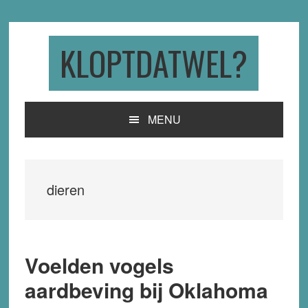
Skip
Skip
Skip
to
to
to
primary
main
primary
KLOPTDATWEL?
navigation
content
sidebar
MENU
dieren
Voelden vogels
aardbeving bij Oklahoma