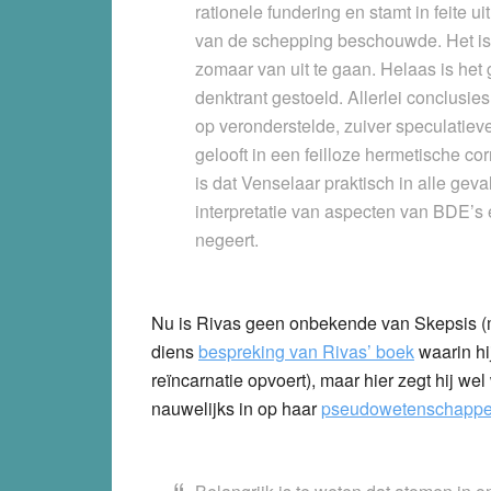
rationele fundering en stamt in feite 
van de schepping beschouwde. Het i
zomaar van uit te gaan. Helaas is het
denktrant gestoeld. Allerlei conclusie
op veronderstelde, zuiver speculatiev
gelooft in een feilloze hermetische c
is dat Venselaar praktisch in alle geva
interpretatie van aspecten van BDE’s 
negeert.
Nu is Rivas geen onbekende van Skepsis (me
diens
bespreking van Rivas’ boek
waarin hi
reïncarnatie opvoert), maar hier zegt hij wel
nauwelijks in op haar
pseudowetenschappel