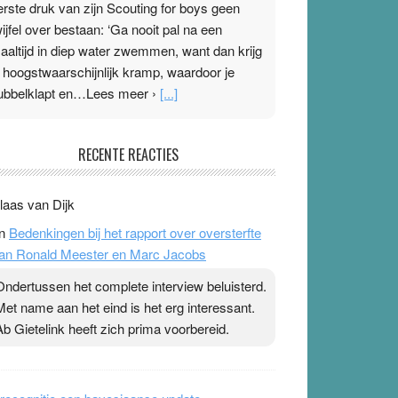
erste druk van zijn Scouting for boys geen
wijfel over bestaan: ‘Ga nooit pal na een
aaltijd in diep water zwemmen, want dan krijg
e hoogstwaarschijnlijk kramp, waardoor je
ubbelklapt en…Lees meer ›
[...]
leisterplakkers in de topspsort
RECENTE REACTIES
1 July 2026
-
Ward van Beek
 Na mondtape is nu de neuspleister in trek bij
laas van Dijk
opsporters. Ze hopen ermee hun hartslag te
n
Bedenkingen bij het rapport over oversterfte
erlagen terwijl ze meer zuurstof opnemen.
an Ronald Meester en Marc Jacobs
aarop heeft zo’n pleister geen effect. Maar het
evoel ‘makkelijker te ademen’ kan goud waard
Ondertussen het complete interview beluisterd.
ijn. Door…Lees meer Pleisterplakkers in de
Met name aan het eind is het erg interessant.
opspsort ›
[...]
Ab Gietelink heeft zich prima voorbereid.