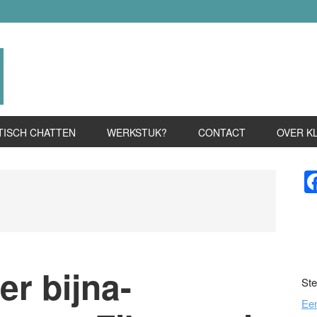
TISCH CHATTEN
WERKSTUK?
CONTACT
OVER K
P
S
r bijna-
Ste
Ee