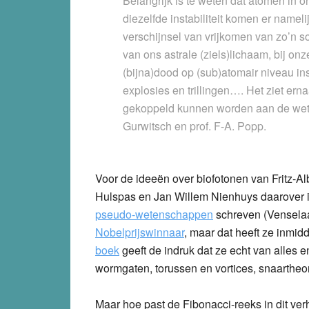
Belangrijk is te weten dat atomen in 
diezelfde instabiliteit komen er namelij
verschijnsel van vrijkomen van zo’n soo
van ons astrale (ziels)lichaam, bij on
(bijna)dood op (sub)atomair niveau ins
explosies en trillingen…. Het ziet erna
gekoppeld kunnen worden aan de wete
Gurwitsch en prof. F-A. Popp.
Voor de ideeën over biofotonen van Fritz-Al
Hulspas en Jan Willem Nienhuys daarover 
pseudo-wetenschappen
schreven (Venselaa
Nobelprijswinnaar
, maar dat heeft ze inmid
boek
geeft de indruk dat ze echt van alles e
wormgaten, torussen en vortices, snaartheor
Maar hoe past de Fibonacci-reeks in dit verh