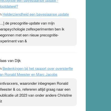
recognitie een bayesiaanse update -
loptdatwel?
n
Helderziendheid een bayesiaanse update
[…] de precognitie-update van mijn
parapsychologie zelfexperimenten ben ik
begonnen met een nieuw precognitie-
experiment van &
laas van Dijk
n
Bedenkingen bij het rapport over oversterfte
an Ronald Meester en Marc Jacobs
Antivaxxers, waaronder inbegrepen Ronald
Meester & co, refereren altijd graag naar een
publicatie uit 2023 van onder andere Christine
St