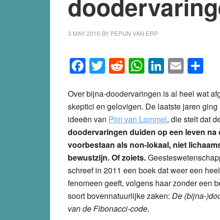
doodervaring
3 MAY 2016
BY
PEPIJN VAN ERP
Facebook
Twitter
Reddit
WhatsApp
LinkedI
Emai
S
Over bijna-doodervaringen is al heel wat a
skeptici en gelovigen. De laatste jaren ging
ideeën van
Pim van Lommel
, die stelt dat 
doodervaringen duiden op een leven na 
voorbestaan als non-lokaal, niet licha
bewustzijn. Of zoiets.
Geesteswetenschap
schreef in 2011 een boek dat weer een heel
fenomeen geeft, volgens haar zonder een be
soort bovennatuurlijke zaken:
De (bijna-)doo
van de Fibonacci-code
.