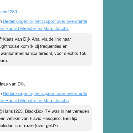
ans1263
n
Bedenkingen bij het rapport over oversterfte
an Ronald Meester en Marc Jacobs
@Klaas van Dijk Aha, via de link naar
Lighthouse kom ik bij frequenties en
kwantummechanica terecht, voor slechts 150
euro.
laas van Dijk
n
Bedenkingen bij het rapport over oversterfte
an Ronald Meester en Marc Jacobs
@Hans1263, BlackBox TV was in het verleden
een vehikel van Flavio Pasquino. Een tijd
geleden is er ruzie (over geld?)