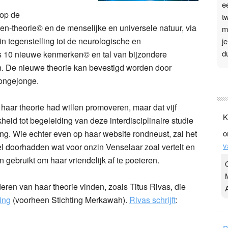
e
 op de
t
sen-theorie© en de menselijke en universele natuur, via
m
(in tegenstelling tot de neurologische en
j
d
ns 10 nieuwe kenmerken© en tal van bijzondere
 De nieuwe theorie kan bevestigd worden door
P
jongejonge.
3
haar theorie had willen promoveren, maar dat vijf
.
K
eid tot begeleiding van deze interdisciplinaire studie
t
ng. Wie echter even op haar website rondneust, zal het
o
v
v
D
el doorhadden wat voor onzin Venselaar zoal vertelt en
g
 gebruikt om haar vriendelijk af te poeieren.
z
t
eren van haar theorie vinden, zoals Titus Rivas, die
ing
(voorheen Stichting Merkawah).
Rivas schrijft
: