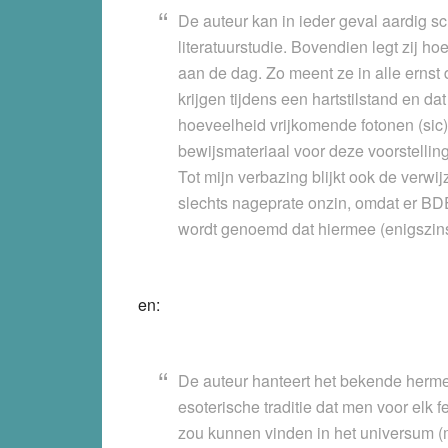
De auteur kan in ieder geval aardig sc
literatuurstudie. Bovendien legt zij ho
aan de dag. Zo meent ze in alle ernst d
krijgen tijdens een hartstilstand en 
hoeveelheid vrijkomende fotonen (sic)
bewijsmateriaal voor deze voorstellin
Tot mijn verbazing blijkt ook de verw
slechts nageprate onzin, omdat er BDE
wordt genoemd dat hiermee (enigszins
en:
De auteur hanteert het bekende hermet
esoterische traditie dat men voor elk
zou kunnen vinden in het universum (