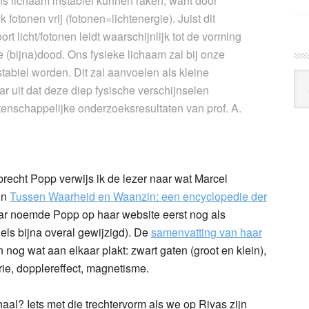
ons lichaam instabiel kunnen raken, want door
k fotonen vrij (fotonen=lichtenergie). Juist dit
rt licht/fotonen leidt waarschijnlijk tot de vorming
ze (bijna)dood. Ons fysieke lichaam zal bij onze
tabiel worden. Dit zal aanvoelen als kleine
Arc
ar uit dat deze diep fysische verschijnselen
Klo
nschappelijke onderzoeksresultaten van prof. A.
brecht Popp verwijs ik de lezer naar wat Marcel
in
Tussen Waarheid en Waanzin: een encyclopedie der
r noemde Popp op haar website eerst nog als
dels bijna overal gewijzigd). De
samenvatting van haar
n nog wat aan elkaar plakt: zwart gaten (groot en klein),
ie, dopplereffect, magnetisme.
aal? Iets met die trechtervorm als we op Rivas zijn