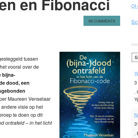
en en Fibonacci
Of
Sc
98 COMMENTS
n
l
hare
S
fgesteggeld tussen
 het vooral over de
Y
de
bijna-
3
de dood, een
amsgebonden
.
per Maureen Venselaar
Y
 andere visie op het
roep te doen op dit
N
d ontrafeld – in het licht
3
.