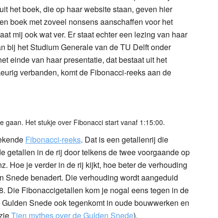
it het boek, die op haar website staan, geven hier
en boek met zoveel nonsens aanschaffen voor het
at mij ook wat ver. Er staat echter een lezing van haar
an bij het Studium Generale van de TU Delft onder
t einde van haar presentatie, dat bestaat uit het
ekeurig verbanden, komt de Fibonacci-reeks aan de
e gaan. Het stukje over Fibonacci start vanaf 1:15:00.
bekende
Fibonacci-reeks
. Dat is een getallenrij die
e getallen in de rij door telkens de twee voorgaande op
 enz. Hoe je verder in de rij kijkt, hoe beter de verhouding
n Snede benadert. Die verhouding wordt aangeduid
8. Die Fibonaccigetallen kom je nogal eens tegen in de
de Gulden Snede ook tegenkomt in oude bouwwerken en
(zie
Tien mythes over de Gulden Snede
).