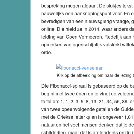
bespreking mogen afgaan. De stukjes tekst u
nauwelijks een aanknopingspunt voor. En e
bevredigen van een nieuwsgierig vraagje, ga
online. Die hield ze in 2014, waar anders d
leiding van Coen Vermeeren. Redelijk aan he
opmerken van ogenschijnlijk volstrekt will
orde.
Klik op de afbeelding om naar de lezing t
Die Fibonacci-spiraal is gebaseerd op de 
begint met twee énen en je vindt de volgend
te tellen: 1, 1, 2, 3, 5, 8, 13, 21, 34, 55, 89,
van twee opeenvolgende getallen de Gulde
met de Griekse letter φ en is ongeveer 1,61
natuur en het veel mensen denken dat je 
schilderijen, maar dat is grotendeels onzin 