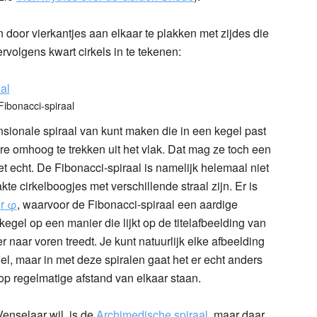
oor vierkantjes aan elkaar te plakken met zijdes die
rvolgens kwart cirkels in te tekenen:
Fibonacci-spiraal
nsionale spiraal van kunt maken die in een kegel past
re omhoog te trekken uit het vlak. Dat mag ze toch een
et echt. De Fibonacci-spiraal is namelijk helemaal niet
te cirkelboogjes met verschillende straal zijn. Er is
or φ
, waarvoor de Fibonacci-spiraal een aardige
kegel op een manier die lijkt op de titelafbeelding van
r naar voren treedt. Je kunt natuurlijk elke afbeelding
gel, maar in met deze spiralen gaat het er echt anders
 op regelmatige afstand van elkaar staan.
enselaar wil, is de
Archimedische spiraal
, maar daar