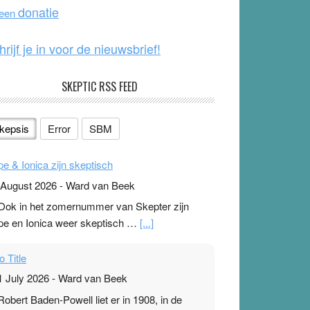
o
e
donatie
 een
k
hrijf je in voor de nieuwsbrief!
SKEPTIC RSS FEED
kepsis
Error
SBM
pe & Ionica zijn skeptisch
 August 2026
-
Ward van Beek
 Ook in het zomernummer van Skepter zijn
pe en Ionica weer skeptisch …
[...]
o Title
1 July 2026
-
Ward van Beek
 Robert Baden-Powell liet er in 1908, in de