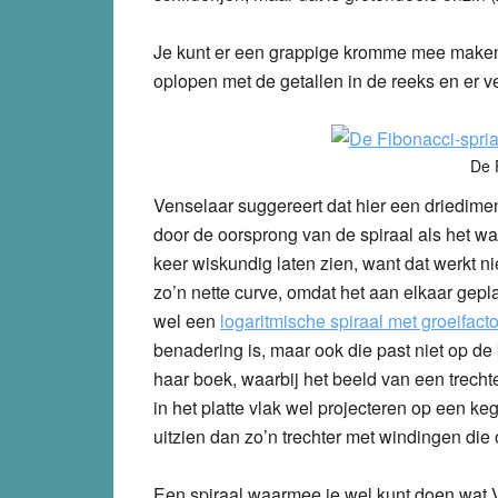
Je kunt er een grappige kromme mee maken d
oplopen met de getallen in de reeks en er ve
De 
Venselaar suggereert dat hier een driedime
door de oorsprong van de spiraal als het wa
keer wiskundig laten zien, want dat werkt ni
zo’n nette curve, omdat het aan elkaar geplak
wel een
logaritmische spiraal met groeifact
benadering is, maar ook die past niet op de 
haar boek, waarbij het beeld van een trechte
in het platte vlak wel projecteren op een ke
uitzien dan zo’n trechter met windingen die
Een spiraal waarmee je wel kunt doen wat V