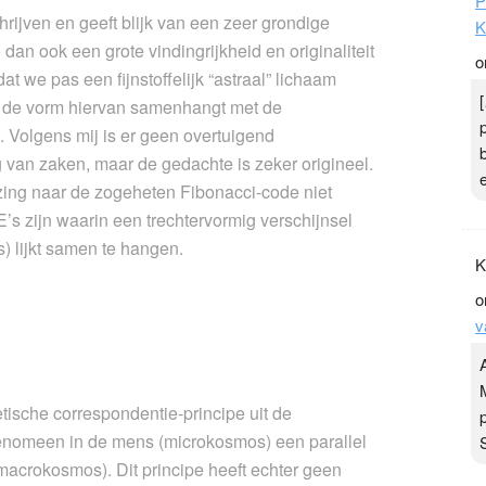
P
hrijven en geeft blijk van een zeer grondige
K
e dan ook een grote vindingrijkheid en originaliteit
o
at we pas een fijnstoffelijk “astraal” lichaam
dat de vorm hiervan samenhangt met de
. Volgens mij is er geen overtuigend
g van zaken, maar de gedachte is zeker origineel.
ijzing naar de zogeheten Fibonacci-code niet
’s zijn waarin een trechtervormig verschijnsel
) lijkt samen te hangen.
K
o
v
ische correspondentie-principe uit de
 fenomeen in de mens (microkosmos) een parallel
macrokosmos). Dit principe heeft echter geen