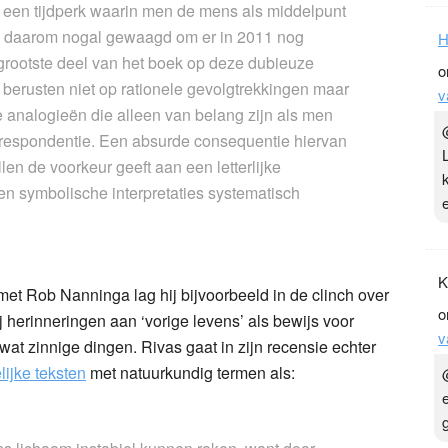
uit een tijdperk waarin men de mens als middelpunt
s daarom nogal gewaagd om er in 2011 nog
H
 grootste deel van het boek op deze dubieuze
o
s berusten niet op rationele gevolgtrekkingen maar
v
e analogieën die alleen van belang zijn als men
orrespondentie. Een absurde consequentie hiervan
llen de voorkeur geeft aan een letterlijke
en symbolische interpretaties systematisch
K
t Rob Nanninga lag hij bijvoorbeeld in de clinch over
o
j herinneringen aan ‘vorige levens’ als bewijs voor
v
 wat zinnige dingen. Rivas gaat in zijn recensie echter
ijke teksten
met natuurkundig termen als: