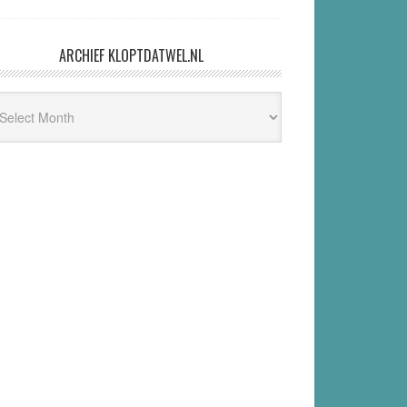
ARCHIEF KLOPTDATWEL.NL
hief
ptdatwel.nl