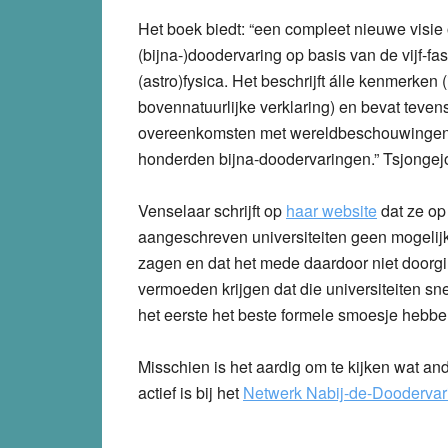
Het boek biedt: “een compleet nieuwe visie
(bijna-)doodervaring op basis van de vijf-fa
(astro)fysica. Het beschrijft álle kenmerken 
bovennatuurlijke verklaring) en bevat teve
overeenkomsten met wereldbeschouwingen.
honderden bijna-doodervaringen.” Tsjonge
Venselaar schrijft op
haar website
dat ze op 
aangeschreven universiteiten geen mogelijkh
zagen en dat het mede daardoor niet doorgi
vermoeden krijgen dat die universiteiten sn
het eerste het beste formele smoesje hebben
Misschien is het aardig om te kijken wat and
actief is bij het
Netwerk Nabij-de-Doodervar