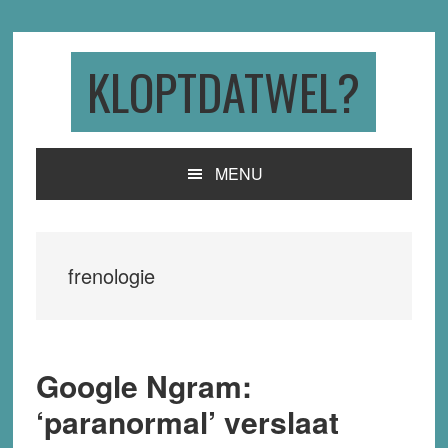
Skip
Skip
Skip
to
to
to
primary
main
primary
KLOPTDATWEL?
navigation
content
sidebar
MENU
frenologie
Google Ngram:
‘paranormal’ verslaat