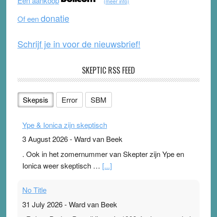
Een aankoop
(meer info)
o
e
donatie
Of een
k
Schrijf je in voor de nieuwsbrief!
SKEPTIC RSS FEED
Skepsis
Error
SBM
Ype & Ionica zijn skeptisch
3 August 2026
-
Ward van Beek
. Ook in het zomernummer van Skepter zijn Ype en
Ionica weer skeptisch …
[...]
No Title
31 July 2026
-
Ward van Beek