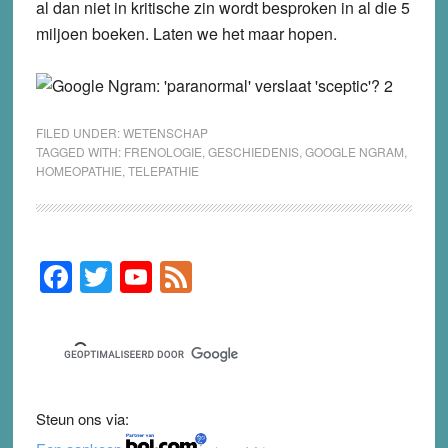
al dan niet in kritische zin wordt besproken in al die 5
miljoen boeken. Laten we het maar hopen.
FILED UNDER:
WETENSCHAP
TAGGED WITH:
FRENOLOGIE
,
GESCHIEDENIS
,
GOOGLE NGRAM
,
HOMEOPATHIE
,
TELEPATHIE
F
T
Y
F
Primary
Sidebar
a
wi
o
e
c
tt
u
e
e
er
T
d
b
u
Steun ons via:
o
b