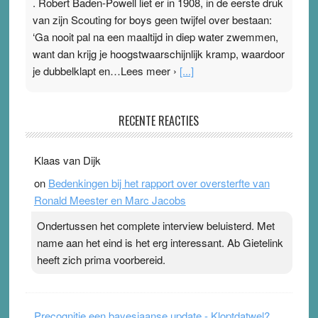
. Robert Baden-Powell liet er in 1908, in de eerste druk
van zijn Scouting for boys geen twijfel over bestaan:
‘Ga nooit pal na een maaltijd in diep water zwemmen,
want dan krijg je hoogstwaarschijnlijk kramp, waardoor
je dubbelklapt en…Lees meer ›
[...]
Pleisterplakkers in de topspsort
RECENTE REACTIES
31 July 2026
-
Ward van Beek
. Na mondtape is nu de neuspleister in trek bij
Klaas van Dijk
topsporters. Ze hopen ermee hun hartslag te verlagen
on
Bedenkingen bij het rapport over oversterfte van
terwijl ze meer zuurstof opnemen. Daarop heeft zo’n
Ronald Meester en Marc Jacobs
pleister geen effect. Maar het gevoel ‘makkelijker te
ademen’ kan goud waard zijn. Door…Lees meer
Ondertussen het complete interview beluisterd. Met
Pleisterplakkers in de topspsort ›
[...]
name aan het eind is het erg interessant. Ab Gietelink
heeft zich prima voorbereid.
Precognitie een bayesiaanse update - Kloptdatwel?