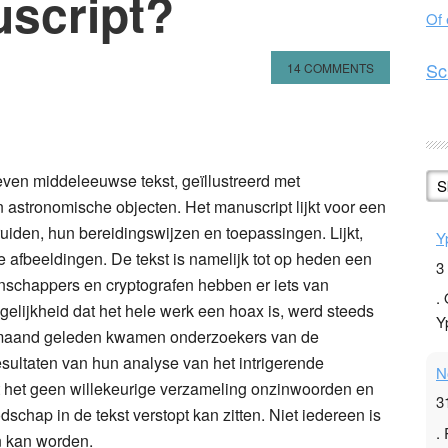
script?
Of
Sc
14 COMMENTS
n
l
hare
ven middeleeuwse tekst, geïllustreerd met
S
astronomische objecten. Het manuscript lijkt voor een
ruiden, hun bereidingswijzen en toepassingen. Lijkt,
Y
e afbeeldingen. De tekst is namelijk tot op heden een
3
nschappers en cryptografen hebben er iets van
.
elijkheid dat het hele werk een hoax is, werd steeds
Y
 maand geleden kwamen onderzoekers van de
esultaten van hun analyse van het intrigerende
N
at het geen willekeurige verzameling onzinwoorden en
3
dschap in de tekst verstopt kan zitten. Niet iedereen is
.
n kan worden.