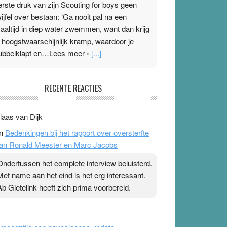
erste druk van zijn Scouting for boys geen
wijfel over bestaan: ‘Ga nooit pal na een
aaltijd in diep water zwemmen, want dan krijg
e hoogstwaarschijnlijk kramp, waardoor je
ubbelklapt en…Lees meer ›
[...]
leisterplakkers in de topspsort
RECENTE REACTIES
1 July 2026
-
Ward van Beek
 Na mondtape is nu de neuspleister in trek bij
laas van Dijk
opsporters. Ze hopen ermee hun hartslag te
n
Bedenkingen bij het rapport over oversterfte
erlagen terwijl ze meer zuurstof opnemen.
an Ronald Meester en Marc Jacobs
aarop heeft zo’n pleister geen effect. Maar het
evoel ‘makkelijker te ademen’ kan goud waard
Ondertussen het complete interview beluisterd.
ijn. Door…Lees meer Pleisterplakkers in de
Met name aan het eind is het erg interessant.
opspsort ›
[...]
Ab Gietelink heeft zich prima voorbereid.