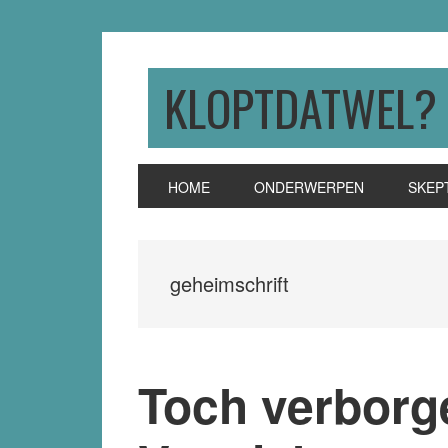
Skip
Skip
Skip
to
to
to
primary
main
primary
KLOPTDATWEL?
navigation
content
sidebar
HOME
ONDERWERPEN
SKEP
geheimschrift
Toch verborg