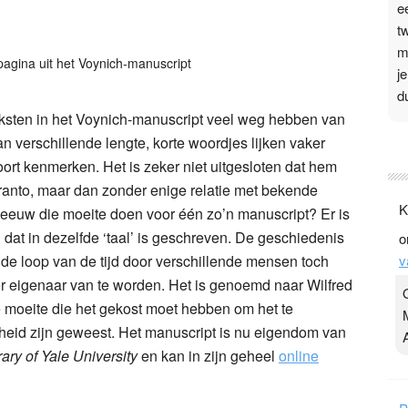
e
t
m
pagina uit het Voynich-manuscript
j
d
teksten in het Voynich-manuscript veel weg hebben van
P
n verschillende lengte, korte woordjes lijken vaker
ort kenmerken. Het is zeker niet uitgesloten dat hem
3
ranto, maar dan zonder enige relatie met bekende
.
K
eeuw die moeite doen voor één zo’n manuscript? Er is
t
at in dezelfde ‘taal’ is geschreven. De geschiedenis
o
v
n de loop van de tijd door verschillende mensen toch
v
D
g
er eigenaar van te worden. Het is genoemd naar Wilfred
z
 moeite die het gekost moet hebben om het te
t
gheid zijn geweest. Het manuscript is nu eigendom van
ry of Yale University
en kan in zijn geheel
online