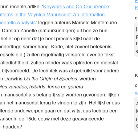
P
 hun recente artikel ‘
Keywords and Co-Occurrence
K
tterns in the Voynich Manuscript: An Information-
o
eoretic Analysis
‘ leggen auteurs Marcelo Montemurro
 Damián Zanette (natuurkundigen) uit hoe ze hun
het er op neer dat je heel precies kijkt naar de
onderlinge samenhang. Korte, niet zoveel betekenis
sels e.d.) zullen regelmatig verspreid over de tekst
tiedichtheid’ zullen minder vaak optreden en meestal
bijvoorbeeld. De techniek was al gebruikt voor andere
K
. In Darwins
On the Origin of Species
, werden
o
ies
,
varieties
,
hybrids
,
forms
en
genera
v
 manuscript als belangrijkste worden gevonden, lijken
n het manuscript terug te vinden te zijn. Het lijkt er dus
illende onderwerpen gaan en dat wijst dus toch op een
ervalser in de 15de eeuw met deze geavanceerde
en houden?