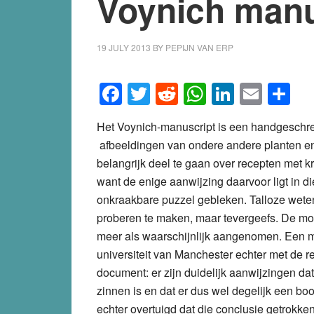
Voynich manu
19 JULY 2013
BY
PEPIJN VAN ERP
Facebook
Twitter
Reddit
WhatsApp
LinkedI
Emai
S
Het Voynich-manuscript is een handgeschre
afbeeldingen van ondere andere planten en 
belangrijk deel te gaan over recepten met k
want de enige aanwijzing daarvoor ligt in di
onkraakbare puzzel gebleken. Talloze wete
proberen te maken, maar tevergeefs. De mog
meer als waarschijnlijk aangenomen. Een
universiteit van Manchester echter met de r
document: er zijn duidelijk aanwijzingen d
zinnen is en dat er dus wel degelijk een boo
echter overtuigd dat die conclusie getrokke