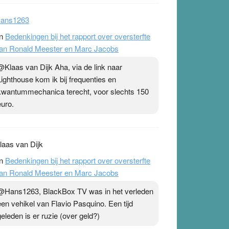
ans1263
n
Bedenkingen bij het rapport over oversterfte
an Ronald Meester en Marc Jacobs
@Klaas van Dijk Aha, via de link naar
Lighthouse kom ik bij frequenties en
kwantummechanica terecht, voor slechts 150
euro.
laas van Dijk
n
Bedenkingen bij het rapport over oversterfte
an Ronald Meester en Marc Jacobs
@Hans1263, BlackBox TV was in het verleden
een vehikel van Flavio Pasquino. Een tijd
geleden is er ruzie (over geld?)