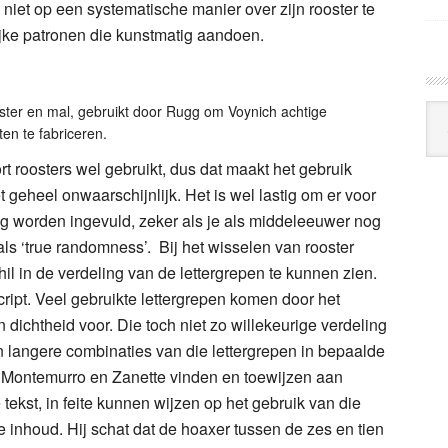
 niet op een systematische manier over zijn rooster te
ijke patronen die kunstmatig aandoen.
ster en mal, gebruikt door Rugg om Voynich achtige
Arc
ten te fabriceren.
Klo
ort roosters wel gebruikt, dus dat maakt het gebruik
t geheel onwaarschijnlijk. Het is wel lastig om er voor
urig worden ingevuld, zeker als je als middeleeuwer nog
ls ‘true randomness’. Bij het wisselen van rooster
il in de verdeling van de lettergrepen te kunnen zien.
script. Veel gebruikte lettergrepen komen door het
dichtheid voor. Die toch niet zo willekeurige verdeling
n langere combinaties van die lettergrepen in bepaalde
ie Montemurro en Zanette vinden en toewijzen aan
ekst, in feite kunnen wijzen op het gebruik van die
e inhoud. Hij schat dat de hoaxer tussen de zes en tien