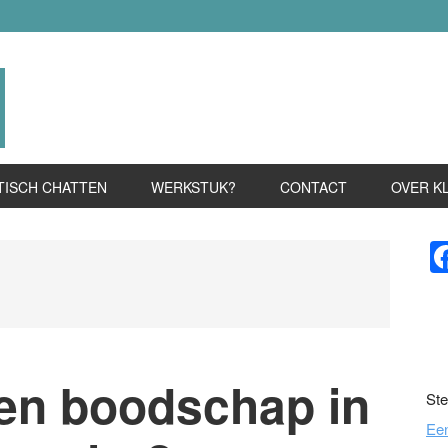
TISCH CHATTEN
WERKSTUK?
CONTACT
OVER K
P
S
en boodschap in
Ste
Ee