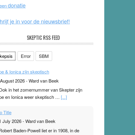
o
e
donatie
 een
k
hrijf je in voor de nieuwsbrief!
SKEPTIC RSS FEED
kepsis
Error
SBM
pe & Ionica zijn skeptisch
 August 2026
-
Ward van Beek
 Ook in het zomernummer van Skepter zijn
pe en Ionica weer skeptisch …
[...]
o Title
1 July 2026
-
Ward van Beek
 Robert Baden-Powell liet er in 1908, in de