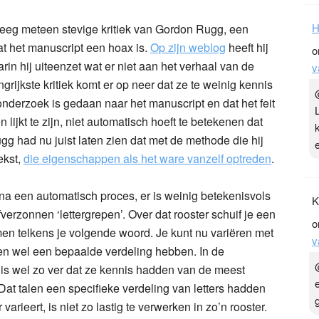
H
eeg meteen stevige kritiek van Gordon Rugg, een
at het manuscript een hoax is.
Op zijn weblog
heeft hij
o
rin hij uiteenzet wat er niet aan het verhaal van de
v
rijkste kritiek komt er op neer dat ze te weinig kennis
derzoek is gedaan naar het manuscript en dat het feit
lijkt te zijn, niet automatisch hoeft te betekenen dat
g had nu juist laten zien dat met de methode die hij
ekst,
die eigenschappen als het ware vanzelf optreden
.
na een automatisch proces, er is weinig betekenisvols
K
fverzonnen ‘lettergrepen’. Over dat rooster schuif je een
o
rmen telkens je volgende woord. Je kunt nu variëren met
v
en wel een bepaalde verdeling hebben. In de
s wel zo ver dat ze kennis hadden van de meest
Dat talen een specifieke verdeling van letters hadden
rieert, is niet zo lastig te verwerken in zo’n rooster.