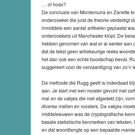
… of hoax?
De conclusie van Montemurra en Zanette kr
onderzoeker die juist de theorie verdedigt d
inmiddels een aantal artikelen geplaatst waa
onderzoekers uit Manchester klopt. De belang
hebben genomen van wat er al eerder aan on
dat de tekst geen willekeurige reeks woorden 
het dan ook een echte boodschap bevat. Rug
suggereert voor de vervaardiging van zo’n t
De methode die Rugg geeft is inderdaad bij
aan. Je start met een rooster gevuld met zel
mal en de vakjes die niet afgedekt zijn, vo
diverse mallen en roosters. De vakjes moet
middeleeuwen was de cryptografische kenni
basale statistische kenmerken van teksten. 
en dat woordlengte op een bepaalde manier va