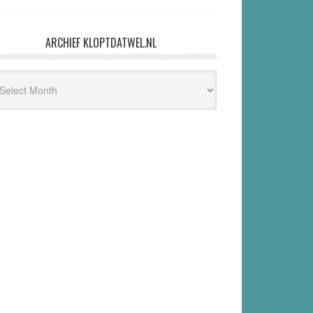
ARCHIEF KLOPTDATWEL.NL
hief
ptdatwel.nl