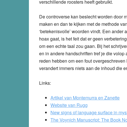
verschillende roosters heeft gebruikt.
De controverse kan beslecht worden door m
maken en dan te kijken met de methode van 
‘betekenisvolle’ woorden vindt. Een ander 
hoax gaat, is het feit dat er geen verbeterin
om een echte taal zou gaan. Bij het schrijv
en in andere handschriften tref je die volop
reden hebben om een fout overgeschreven le
verandert immers niets aan de inhoud die er t
Links:
Artikel van Montemurra en Zanette
Website van Rugg
New signs of language surface in myst
The Voynich Manuscript: The Book 