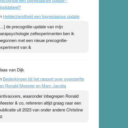
recognitie een bayesiaanse update -
loptdatwel?
n
Helderziendheid een bayesiaanse update
[…] de precognitie-update van mijn
parapsychologie zelfexperimenten ben ik
begonnen met een nieuw precognitie-
experiment van &
laas van Dijk
n
Bedenkingen bij het rapport over oversterfte
an Ronald Meester en Marc Jacobs
Antivaxxers, waaronder inbegrepen Ronald
Meester & co, refereren altijd graag naar een
publicatie uit 2023 van onder andere Christine
St