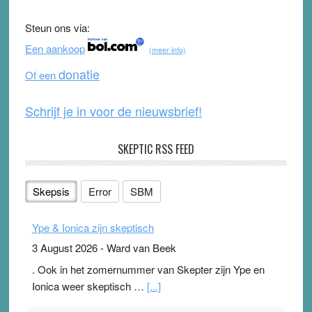
b
u
Steun ons via:
o
b
Een aankoop
(meer info)
o
e
donatie
Of een
k
Schrijf je in voor de nieuwsbrief!
SKEPTIC RSS FEED
Skepsis
Error
SBM
Ype & Ionica zijn skeptisch
3 August 2026
-
Ward van Beek
. Ook in het zomernummer van Skepter zijn Ype en
Ionica weer skeptisch …
[...]