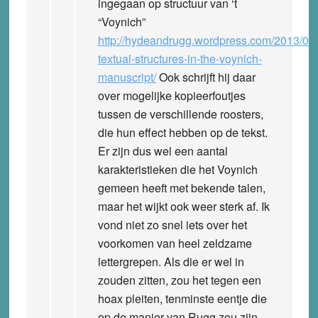
ingegaan op structuur van ‘t
“Voynich”
http://hydeandrugg.wordpress.com/2013/04/1
textual-structures-in-the-voynich-
manuscript/
Ook schrijft hij daar
over mogelijke kopieerfoutjes
tussen de verschillende roosters,
die hun effect hebben op de tekst.
Er zijn dus wel een aantal
karakteristieken die het Voynich
gemeen heeft met bekende talen,
maar het wijkt ook weer sterk af. Ik
vond niet zo snel iets over het
voorkomen van heel zeldzame
lettergrepen. Als die er wel in
zouden zitten, zou het tegen een
hoax pleiten, tenminste eentje die
op de manier van Rugg zou zijn