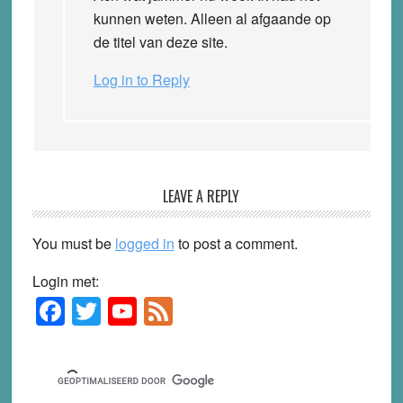
kunnen weten. Alleen al afgaande op
de titel van deze site.
Log in to Reply
LEAVE A REPLY
You must be
logged in
to post a comment.
Login met:
F
T
Y
F
Primary
Sidebar
a
wi
o
e
c
tt
u
e
e
er
T
d