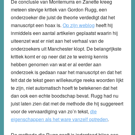
De conclusie van Montemurra en Zanette kreeg
meteen stevige kritiek van Gordon Rugg, een
onderzoeker die juist de theorie verdedigt dat het
manuscript een hoax is.
Op zijn weblog
heeft hij
inmiddels een aantal artikelen geplaatst waarin hij
uiteenzet wat er niet aan het verhaal van de
onderzoekers uit Manchester klopt. De belangrijkste
kritiek komt er op neer dat ze te weinig kennis
hebben genomen van wat er al eerder aan
onderzoek is gedaan naar het manuscript en dat het
feit dat de tekst geen willekeurige reeks woorden lijkt
te zijn, niet automatisch hoeft te betekenen dat het
dan ook een echte boodschap bevat. Rugg had nu
juist laten zien dat met de methode die hij suggereert
voor de vervaardiging van zo’n tekst,
die
eigenschappen als het ware vanzelf optreden
.
De methode die Rugg geeft is inderdaad bijna een