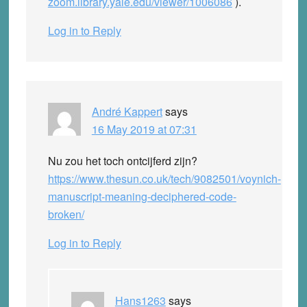
zoom.library.yale.edu/viewer/1006086
).
Log in to Reply
André Kappert
says
16 May 2019 at 07:31
Nu zou het toch ontcijferd zijn?
https://www.thesun.co.uk/tech/9082501/voynich-
manuscript-meaning-deciphered-code-
broken/
Log in to Reply
Hans1263
says