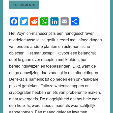
14 COMMENTS
Facebook
Twitter
Reddit
WhatsApp
LinkedIn
Email
Share
Het Voynich-manuscript is een handgeschreven
middeleeuwse tekst, geïllustreerd met afbeeldingen
van ondere andere planten en astronomische
objecten. Het manuscript lijkt voor een belangrijk
deel te gaan over recepten met kruiden, hun
bereidingswijzen en toepassingen. Lijkt, want de
enige aanwijzing daarvoor ligt in die afbeeldingen.
De tekst is namelijk tot op heden een onkraakbare
puzzel gebleken. Talloze wetenschappers en
cryptografen hebben er iets van proberen te maken,
maar tevergeefs. De mogelijkheid dat het hele werk
een hoax is, werd steeds meer als waarschijnlijk
aangenomen. Een maand geleden kwamen