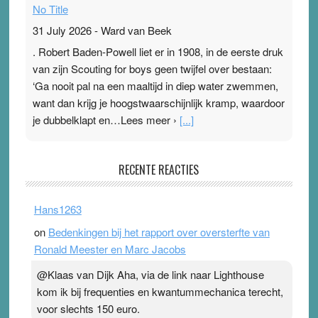
No Title
31 July 2026
-
Ward van Beek
. Robert Baden-Powell liet er in 1908, in de eerste druk
van zijn Scouting for boys geen twijfel over bestaan:
‘Ga nooit pal na een maaltijd in diep water zwemmen,
want dan krijg je hoogstwaarschijnlijk kramp, waardoor
je dubbelklapt en…Lees meer ›
[...]
Pleisterplakkers in de topspsort
RECENTE REACTIES
31 July 2026
-
Ward van Beek
. Na mondtape is nu de neuspleister in trek bij
Hans1263
topsporters. Ze hopen ermee hun hartslag te verlagen
on
Bedenkingen bij het rapport over oversterfte van
terwijl ze meer zuurstof opnemen. Daarop heeft zo’n
Ronald Meester en Marc Jacobs
pleister geen effect. Maar het gevoel ‘makkelijker te
ademen’ kan goud waard zijn. Door…Lees meer
@Klaas van Dijk Aha, via de link naar Lighthouse
Pleisterplakkers in de topspsort ›
[...]
kom ik bij frequenties en kwantummechanica terecht,
voor slechts 150 euro.