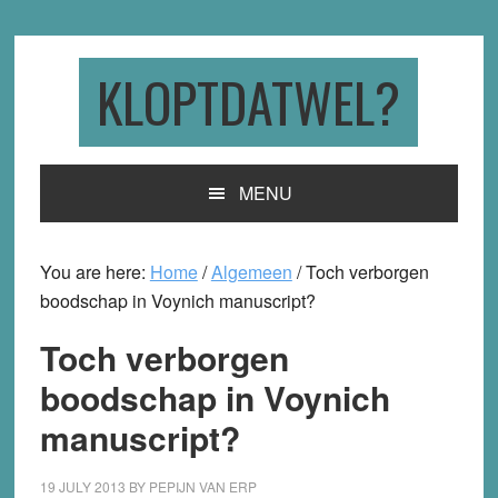
Skip
Skip
Skip
to
to
to
primary
main
primary
KLOPTDATWEL?
navigation
content
sidebar
MENU
You are here:
Home
/
Algemeen
/
Toch verborgen
boodschap in Voynich manuscript?
Toch verborgen
boodschap in Voynich
manuscript?
19 JULY 2013
BY
PEPIJN VAN ERP