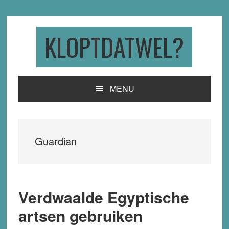
Skip
Skip
Skip
to
to
to
primary
main
primary
KLOPTDATWEL?
navigation
content
sidebar
MENU
Guardian
Verdwaalde Egyptische
artsen gebruiken