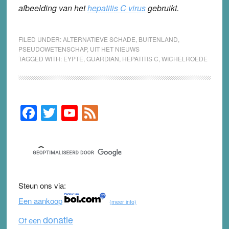
afbeelding van het
hepatitis C virus
gebruikt.
FILED UNDER:
ALTERNATIEVE SCHADE
,
BUITENLAND
,
PSEUDOWETENSCHAP
,
UIT HET NIEUWS
TAGGED WITH:
EYPTE
,
GUARDIAN
,
HEPATITIS C
,
WICHELROEDE
F
T
Y
F
Primary
Sidebar
a
wi
o
e
c
tt
u
e
e
er
T
d
b
u
Steun ons via:
o
b
Een aankoop
(meer info)
o
e
donatie
Of een
k