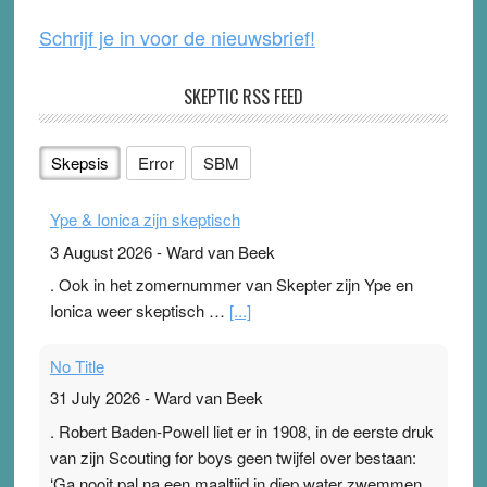
Schrijf je in voor de nieuwsbrief!
SKEPTIC RSS FEED
Skepsis
Error
SBM
Ype & Ionica zijn skeptisch
3 August 2026
-
Ward van Beek
. Ook in het zomernummer van Skepter zijn Ype en
Ionica weer skeptisch …
[...]
No Title
31 July 2026
-
Ward van Beek
. Robert Baden-Powell liet er in 1908, in de eerste druk
van zijn Scouting for boys geen twijfel over bestaan:
‘Ga nooit pal na een maaltijd in diep water zwemmen,