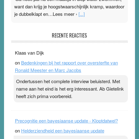
want dan krijg je hoogstwaarschijnlijk kramp, waardoor
je dubbelklapt en…Lees meer ›
[...]
Pleisterplakkers in de topspsort
RECENTE REACTIES
31 July 2026
-
Ward van Beek
. Na mondtape is nu de neuspleister in trek bij
Klaas van Dijk
topsporters. Ze hopen ermee hun hartslag te verlagen
on
Bedenkingen bij het rapport over oversterfte van
terwijl ze meer zuurstof opnemen. Daarop heeft zo’n
Ronald Meester en Marc Jacobs
pleister geen effect. Maar het gevoel ‘makkelijker te
ademen’ kan goud waard zijn. Door…Lees meer
Ondertussen het complete interview beluisterd. Met
Pleisterplakkers in de topspsort ›
[...]
name aan het eind is het erg interessant. Ab Gietelink
heeft zich prima voorbereid.
Precognitie een bayesiaanse update - Kloptdatwel?
on
Helderziendheid een bayesiaanse update