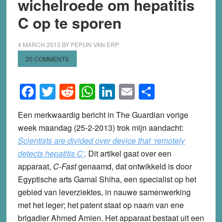
wichelroede om hepatitis
C op te sporen
4 MARCH 2013
BY
PEPIJN VAN ERP
20 COMMENTS
Facebook
Twitter
Reddit
WhatsApp
LinkedIn
Email
Share
Een merkwaardig bericht in The Guardian vorige
week maandag (25-2-2013) trok mijn aandacht:
Scientists are divided over device that ‘remotely
detects hepatitis C’
.
Dit artikel gaat over een
apparaat,
C-Fast
genaamd, dat ontwikkeld is door
Egyptische arts Gamal Shiha, een specialist op het
gebied van leverziektes, in nauwe samenwerking
met het leger; het patent staat op naam van ene
brigadier Ahmed Amien. Het apparaat bestaat uit een