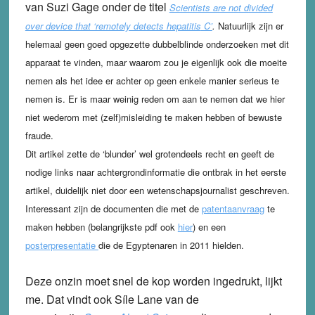
van Suzi Gage onder de titel
Scientists are not divided
over device that ‘remotely detects hepatitis
C’
.
Natuurlijk zijn er
helemaal geen goed opgezette dubbelblinde onderzoeken met dit
apparaat te vinden, maar waarom zou je eigenlijk ook die moeite
nemen als het idee er achter op geen enkele manier serieus te
nemen is. Er is maar weinig reden om aan te nemen dat we hier
niet wederom met (zelf)misleiding te maken hebben of bewuste
fraude.
Dit artikel zette de ‘blunder’ wel grotendeels recht en geeft de
nodige links naar achtergrondinformatie die ontbrak in het eerste
artikel, duidelijk niet door een wetenschapsjournalist geschreven.
Interessant zijn de documenten die met de
patentaanvraag
te
maken hebben (belangrijkste pdf ook
hier
) en een
posterpresentatie
die de Egyptenaren in 2011 hielden.
Deze onzin moet snel de kop worden ingedrukt, lijkt
me. Dat vindt ook Síle Lane van de