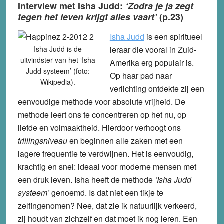
Interview met Isha Judd:
‘Zodra je ja zegt
tegen het leven krijgt alles vaart’
(p.23)
Isha Judd
is een spiritueel
Isha Judd is de
leraar die vooral in Zuid-
uitvindster van het ‘Isha
Amerika erg populair is.
Judd systeem’ (foto:
Op haar pad naar
Wikipedia).
verlichting ontdekte zij een
eenvoudige methode voor absolute vrijheid. De
methode leert ons te concentreren op het nu, op
liefde en volmaaktheid. Hierdoor verhoogt ons
trillingsniveau
en beginnen alle zaken met een
lagere frequentie te verdwijnen. Het is eenvoudig,
krachtig en snel: ideaal voor moderne mensen met
een druk leven. Isha heeft de methode
‘Isha Judd
systeem’
genoemd. Is dat niet een tikje te
zelfingenomen? Nee, dat zie ik natuurlijk verkeerd,
zij houdt van zichzelf en dat moet ik nog leren. Een