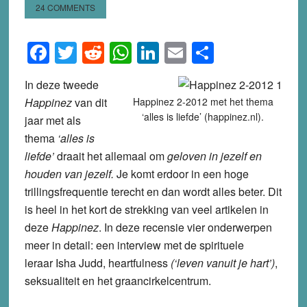
24 COMMENTS
Facebook
Twitter
Reddit
WhatsApp
LinkedIn
Email
Share
In deze tweede
Happinez
van dit
Happinez 2-2012 met het thema
‘alles is liefde’ (happinez.nl).
jaar met als
thema
‘alles is
liefde’
draait het allemaal om
geloven in jezelf en
houden van jezelf.
Je komt erdoor in een hoge
trillingsfrequentie terecht en dan wordt alles beter. Dit
is heel in het kort de strekking van veel artikelen in
deze
Happinez
. In deze recensie vier onderwerpen
meer in detail: een interview met de spirituele
leraar
Isha Judd, heartfulness
(‘leven vanuit je hart’)
,
seksualiteit en het graancirkelcentrum.