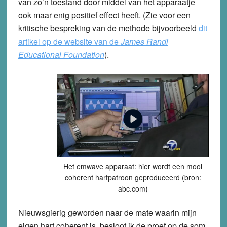
van zo’n toestand door middel van het apparaatje
ook maar enig positief effect heeft. (Zie voor een
kritische bespreking van de methode bijvoorbeeld
dit
artikel op de website van de
James Randi
Educational Foundation
).
Het emwave apparaat: hier wordt een mooi
coherent hartpatroon geproduceerd (bron:
abc.com)
Nieuwsgierig geworden naar de mate waarin mijn
eigen hart coherent is, besloot ik de proef op de som