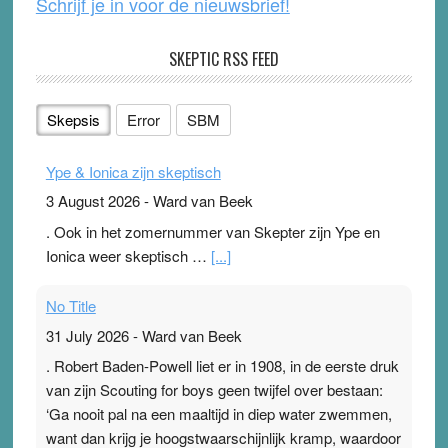
Schrijf je in voor de nieuwsbrief!
SKEPTIC RSS FEED
Skepsis
Error
SBM
Ype & Ionica zijn skeptisch
3 August 2026
-
Ward van Beek
. Ook in het zomernummer van Skepter zijn Ype en
Ionica weer skeptisch …
[...]
No Title
31 July 2026
-
Ward van Beek
. Robert Baden-Powell liet er in 1908, in de eerste druk
van zijn Scouting for boys geen twijfel over bestaan:
‘Ga nooit pal na een maaltijd in diep water zwemmen,
want dan krijg je hoogstwaarschijnlijk kramp, waardoor