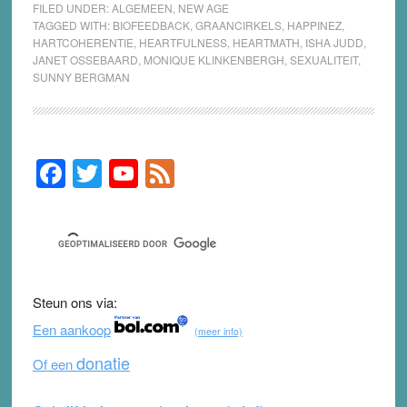
FILED UNDER:
ALGEMEEN
,
NEW AGE
TAGGED WITH:
BIOFEEDBACK
,
GRAANCIRKELS
,
HAPPINEZ
,
HARTCOHERENTIE
,
HEARTFULNESS
,
HEARTMATH
,
ISHA JUDD
,
JANET OSSEBAARD
,
MONIQUE KLINKENBERGH
,
SEXUALITEIT
,
SUNNY BERGMAN
F
T
Y
F
Primary
Sidebar
a
wi
o
e
c
tt
u
e
e
er
T
d
b
u
Steun ons via:
o
b
Een aankoop
(meer info)
o
e
donatie
Of een
k