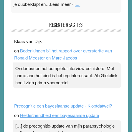
je dubbelklapt en…Lees meer ›
[...]
Pleisterplakkers in de topspsort
RECENTE REACTIES
31 July 2026
-
Ward van Beek
. Na mondtape is nu de neuspleister in trek bij
Klaas van Dijk
topsporters. Ze hopen ermee hun hartslag te verlagen
on
Bedenkingen bij het rapport over oversterfte van
terwijl ze meer zuurstof opnemen. Daarop heeft zo’n
Ronald Meester en Marc Jacobs
pleister geen effect. Maar het gevoel ‘makkelijker te
ademen’ kan goud waard zijn. Door…Lees meer
Ondertussen het complete interview beluisterd. Met
Pleisterplakkers in de topspsort ›
[...]
name aan het eind is het erg interessant. Ab Gietelink
heeft zich prima voorbereid.
Precognitie een bayesiaanse update - Kloptdatwel?
on
Helderziendheid een bayesiaanse update
[…] de precognitie-update van mijn parapsychologie