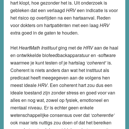
hart klopt, hoe gezonder het is. Uit onderzoek is
gebleken dat een verlaagd
HRV
een indicatie is voor
het risico op overlijden na een hartaanval. Reden
voor dokters om hartpatiënten met een laag
HRV
extra goed in de gaten te houden.
Het
HeartMath Instituut
ging met de
HRV
aan de haal
en ontwikkelde biofeedbackapparatuur en -software
waarmee je kunt testen of je hartslag
‘coherent’
is.
Coherent is niets anders dan wat het instituut als
predicaat heeft meegegeven aan de volgens hen
meest ideale
HRV
. Een coherent hart zou dus een
ideale toestand zijn zonder stress en goed voor van
alles en nog wat, zowel op fysiek, emotioneel en
mentaal niveau. Er is echter geen enkele
wetenschappelijke consensus over dat
‘coherentie’
ook maar iets nuttigs zou doen of dat het bereiken