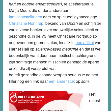
hart en hogere energiecentra’)
, relatietherapeute
Marja Moors die onder andere aan
familieopstellingen
doet en spiritueel gynaecologe
Christiane Northrup
, bekend van
Oprah
en schrijfster
van diverse boeken over vrouwelijke seksualiteit en
gezondheid. In de VS heeft Christiane Northrup zo
ongeveer een goeroestatus, lees ik in
een artikel
van
Harriet Hall op
science-based medicine
en dat is wel
bedenkelijk want door haar medische achtergrond
zijn sommige mensen misschien geneigd de aperte
onzin die zij verspreidt wat
betreft gezondheidsonderwerpen serieus te nemen.
Hier nog een link naar
een ander stuk
op
sbm.
Het
meest