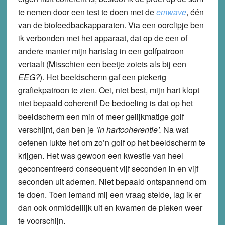
te nemen door een test te doen met de
emwave
, één
van de biofeedbackapparaten. Via een oorclipje ben
ik verbonden met het apparaat, dat op de een of
andere manier mijn hartslag in een golfpatroon
vertaalt (Misschien een beetje zoiets als bij een
EEG?
). Het beeldscherm gaf een piekerig
grafiekpatroon te zien. Oei, niet best, mijn hart klopt
niet bepaald coherent! De bedoeling is dat op het
beeldscherm een min of meer gelijkmatige golf
verschijnt, dan ben je
‘in hartcoherentie’.
Na wat
oefenen lukte het om zo’n golf op het beeldscherm te
krijgen. Het was gewoon een kwestie van heel
geconcentreerd consequent vijf seconden in en vijf
seconden uit ademen. Niet bepaald ontspannend om
te doen. Toen iemand mij een vraag stelde, lag ik er
dan ook onmiddellijk uit en kwamen de pieken weer
te voorschijn.