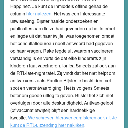
Happinez. Je kunt de inmiddels offline gehaalde
column
hier nalezen
. Het was een interessante
uitwisseling. Bijster haalde onderzoeken en
publicaties aan die ze had gevonden op het internet
en legde uit dat haar twijfel was toegenomen omdat
het consultatiebureau nooit antwoord had gegeven
op haar vragen. Rake legde uit waarom vaccineren
verstandig is en vertelde dat elke kinderarts zijn
kinderen laat vaccineren. Ionica Smeets zat ook aan
de RTL-late-night tafel. Zij vindt dat het niet helpt om
antivaxxers zoals Pauline Bijster te bestrijden met
spot en verontwaardiging. Het is volgens Smeets
beter om goede uitleg te geven. Bijster liet zich niet
overtuigen door alle deskundigheid. Antivax-geloof
(of vaccinatietwijfel) blijft een hardnekkige
kwestie.
We schreven hierover eergisteren ook al.
Je
kunt de RTL-uitzending hier nakijken
.