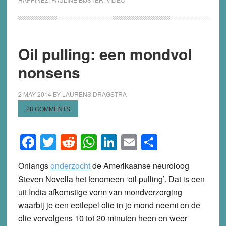
Oil pulling: een mondvol
nonsens
2 MAY 2014
BY
LAURENS DRAGSTRA
28 COMMENTS
Facebook
Twitter
Reddit
WhatsApp
LinkedIn
Email
Share
Onlangs
onderzocht
de Amerikaanse neuroloog
Steven Novella het fenomeen ‘oil pulling’. Dat is een
uit India afkomstige vorm van mondverzorging
waarbij je een eetlepel olie in je mond neemt en de
olie vervolgens 10 tot 20 minuten heen en weer