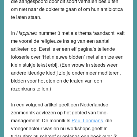
die aangespoord door dit soort verhalen besluiten
om niet naar de dokter te gaan of om hun antibiotica
te laten staan.
In
Happinez
nummer 3 met als thema ‘aandacht’ valt
me vooral de religieuze inslag van een aantal
artikelen op. Eerst is er een elf pagina’s tellende
fotoserie over ‘Het nieuwe bidden’ met af en toe een
klein stukje tekst erbij. (Een vrouw in steeds weer
andere kleurige kledij zie je onder meer mediteren,
bidden voor het eten en de kralen van een
rozenkrans tellen.)
In een volgend artikel geeft een Nederlandse
zenmonnik adviezen op het gebied van time-
management. De monnik is
Paul Loomans
, die
vroeger acteur was en nu workshops geeft in
tijdsurfen; hij schreef er onlangs een boek over
Ik