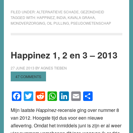
FILED UNDER:
ALTERNATIEVE SCHADE
,
GEZONDHEID
TAGGED WITH:
HAPPINEZ
,
INDIA
,
KAVALA GRAHA
,
MONDVERZORGING
,
OIL PULLING
,
PSEUDOWETENSCHAP
Happinez 1, 2 en 3 – 2013
27 JUNE 2013
BY
AGNES TIEBEN
47 COMMENTS
Facebook
Twitter
Reddit
WhatsApp
LinkedIn
Email
Share
Mijn laatste
Happinez
-recensie ging over nummer 8
van 2012. Hoogste tijd dus voor een nieuwe
aflevering. Omdat het inmiddels juni is zijn er al weer