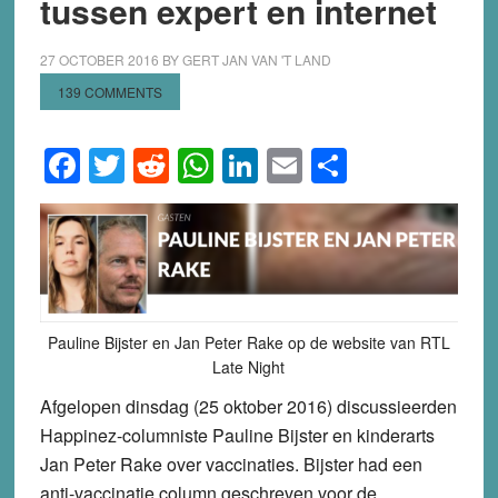
tussen expert en internet
27 OCTOBER 2016
BY
GERT JAN VAN 'T LAND
139 COMMENTS
Facebook
Twitter
Reddit
WhatsApp
LinkedIn
Email
Share
Pauline Bijster en Jan Peter Rake op de website van RTL
Late Night
Afgelopen dinsdag (25 oktober 2016) discussieerden
Happinez-columniste Pauline Bijster en kinderarts
Jan Peter Rake over vaccinaties. Bijster had een
anti-vaccinatie column geschreven voor de