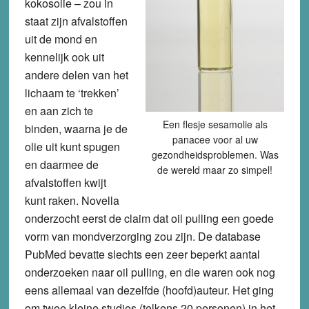
kokosolie – zou in
staat zijn afvalstoffen
uit de mond en
kennelijk ook uit
andere delen van het
lichaam te ‘trekken’
en aan zich te
Een flesje sesamolie als
binden, waarna je de
panacee voor al uw
olie uit kunt spugen
gezondheidsproblemen. Was
en daarmee de
de wereld maar zo simpel!
afvalstoffen kwijt
kunt raken. Novella
onderzocht eerst de claim dat oil pulling een goede
vorm van mondverzorging zou zijn. De database
PubMed bevatte slechts een zeer beperkt aantal
onderzoeken naar oil pulling, en die waren ook nog
eens allemaal van dezelfde (hoofd)auteur. Het ging
om twee kleine studies (telkens 20 personen) in het