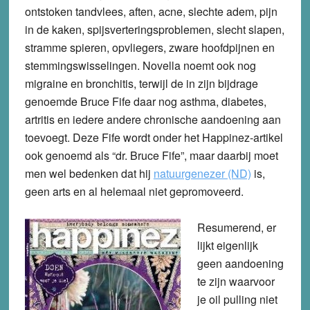
ontstoken tandvlees, aften, acne, slechte adem, pijn
in de kaken, spijsverteringsproblemen, slecht slapen,
stramme spieren, opvliegers, zware hoofdpijnen en
stemmingswisselingen. Novella noemt ook nog
migraine en bronchitis, terwijl de in zijn bijdrage
genoemde Bruce Fife daar nog asthma, diabetes,
artritis en iedere andere chronische aandoening aan
toevoegt. Deze Fife wordt onder het Happinez-artikel
ook genoemd als “dr. Bruce Fife”, maar daarbij moet
men wel bedenken dat hij
natuurgenezer (ND)
is,
geen arts en al helemaal niet gepromoveerd.
Resumerend, er
lijkt eigenlijk
geen aandoening
te zijn waarvoor
je oil pulling niet