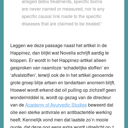
alleged detox treatments, specific toxins
are never named or measured, nor is any
specific causal link made to the specific
diseases that are claimed to be treated.”
Leggen we deze passage naast het artikel in de
Happinez, dan blijkt wat Novella schrijft aardig te
kloppen. Er wordt in het Happinez-artikel alleen
gesproken van naamloze ‘schadelijke stoffen’ en
‘afvalstoffen’, terwijl ook de in het artikel genoemde
grote groep blije artsen en tandartsen anoniem blijft.
Hoewel wordt erkend dat oil pulling op zichzelf geen
wondermiddel is, wordt op gezag van de directeur
van de
Academy of Ayurvedic Studies
beweerd dat
olie een sterke antivirale en antibacteriële werking
heeft. Kennelijk vond men dat laatste zo’n mooie
quote, dat deze nog eens extra wordt uitgelicht op 1