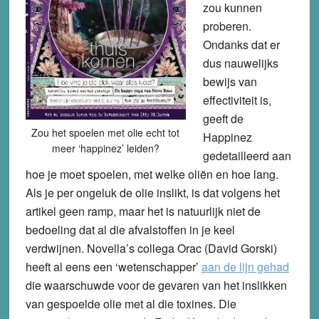
zou kunnen
proberen.
Ondanks dat er
dus nauwelijks
bewijs van
effectiviteit is,
geeft de
Zou het spoelen met olie echt tot
Happinez
meer ‘happinez’ leiden?
gedetailleerd aan
hoe je moet spoelen, met welke oliën en hoe lang.
Als je per ongeluk de olie inslikt, is dat volgens het
artikel geen ramp, maar het is natuurlijk niet de
bedoeling dat al die afvalstoffen in je keel
verdwijnen. Novella’s collega Orac (David Gorski)
heeft al eens een ‘wetenschapper’
aan de lijn gehad
die waarschuwde voor de gevaren van het inslikken
van gespoelde olie met al die toxines. Die