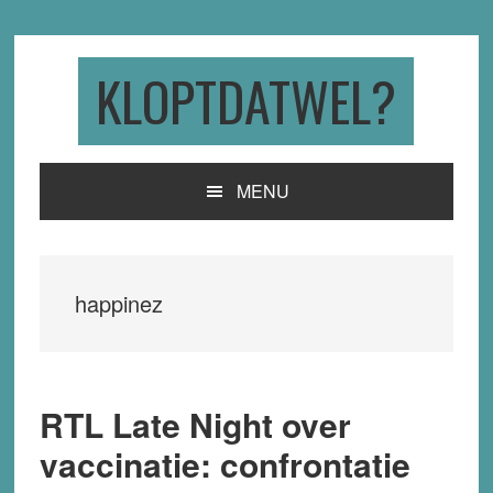
Skip
Skip
Skip
to
to
to
primary
main
primary
KLOPTDATWEL?
navigation
content
sidebar
MENU
happinez
RTL Late Night over
vaccinatie: confrontatie