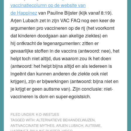
vaccinatiecolumn op de website van
de Happinez
van Pauline Bijster (kijk vanaf 8:19).
Arjen Lubach zet in zijn VAC FAQ nog een keer de
argumenten pro vaccineren op de rij (het voorkomt
dat kinderen doodgaan aan akelige ziektes) en
hij ontkracht de tegenargumenten: zitten er
gevaarlijke stoffen in de vaccins (antwoord: nee), het
helpt toch niet altijd, dus waarom zou ik het doen
(antwoord: het helpt bijna altijd en als iedereen is
ingeënt dan kunnen anderen de ziekte ook niet
krijgen), zijn er bijwerkingen (antwoord: bijna niet en
je krijgt er geen autisme van). Zijn conclusie: niet-
vaccineren is dom en super-egoistsich.
FILED UNDER:
K-D-WEETJES
TAGGED WITH:
ALTERNATIEVE BEHANDELWIJZEN
,
ANTIVACCINATIE MYTHES
,
ARJEN LUBACH
,
AUTISME
,
HAPPINEZ
,
PAULINE BIJSTER
,
VIDEO