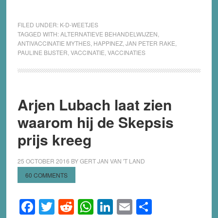
FILED UNDER:
K-D-WEETJES
TAGGED WITH:
ALTERNATIEVE BEHANDELWIJZEN
,
ANTIVACCINATIE MYTHES
,
HAPPINEZ
,
JAN PETER RAKE
,
PAULINE BIJSTER
,
VACCINATIE
,
VACCINATIES
Arjen Lubach laat zien
waarom hij de Skepsis
prijs kreeg
25 OCTOBER 2016
BY
GERT JAN VAN 'T LAND
60 COMMENTS
Facebook
Twitter
Reddit
WhatsApp
LinkedIn
Email
Share