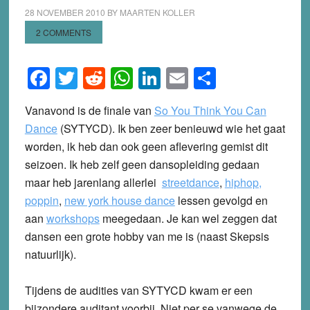
28 NOVEMBER 2010
BY
MAARTEN KOLLER
2 COMMENTS
Facebook
Twitter
Reddit
WhatsApp
LinkedIn
Email
Share
Vanavond is de finale van
So You Think You Can
Dance
(SYTYCD). Ik ben zeer benieuwd wie het gaat
worden, ik heb dan ook geen aflevering gemist dit
seizoen. Ik heb zelf geen dansopleiding gedaan
maar heb jarenlang allerlei
streetdance
,
hiphop,
poppin
,
new york house dance
lessen gevolgd en
aan
workshops
meegedaan. Je kan wel zeggen dat
dansen een grote hobby van me is (naast Skepsis
natuurlijk).
Tijdens de audities van SYTYCD kwam er een
bijzondere auditant voorbij. Niet per se vanwege de