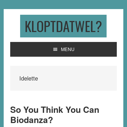
Skip
Skip
Skip
to
to
to
primary
main
primary
KLOPTDATWEL?
navigation
content
sidebar
MENU
Idelette
So You Think You Can
Biodanza?