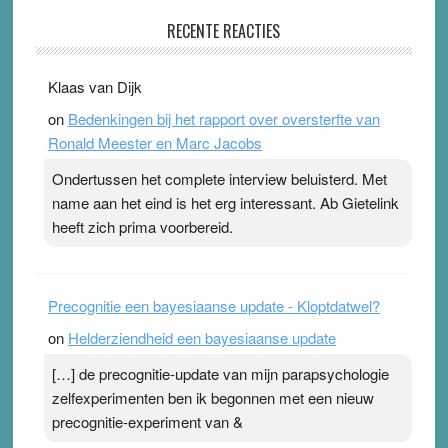
Pleisterplakkers in de topspsort
RECENTE REACTIES
31 July 2026
-
Ward van Beek
. Na mondtape is nu de neuspleister in trek bij
Klaas van Dijk
topsporters. Ze hopen ermee hun hartslag te verlagen
on
Bedenkingen bij het rapport over oversterfte van
terwijl ze meer zuurstof opnemen. Daarop heeft zo’n
Ronald Meester en Marc Jacobs
pleister geen effect. Maar het gevoel ‘makkelijker te
ademen’ kan goud waard zijn. Door…Lees meer
Ondertussen het complete interview beluisterd. Met
Pleisterplakkers in de topspsort ›
[...]
name aan het eind is het erg interessant. Ab Gietelink
heeft zich prima voorbereid.
Precognitie een bayesiaanse update - Kloptdatwel?
on
Helderziendheid een bayesiaanse update
[…] de precognitie-update van mijn parapsychologie
zelfexperimenten ben ik begonnen met een nieuw
precognitie-experiment van &