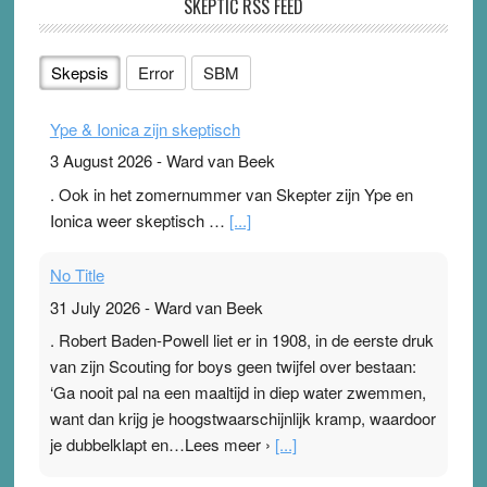
SKEPTIC RSS FEED
Skepsis
Error
SBM
Ype & Ionica zijn skeptisch
3 August 2026
-
Ward van Beek
. Ook in het zomernummer van Skepter zijn Ype en
Ionica weer skeptisch …
[...]
No Title
31 July 2026
-
Ward van Beek
. Robert Baden-Powell liet er in 1908, in de eerste druk
van zijn Scouting for boys geen twijfel over bestaan:
‘Ga nooit pal na een maaltijd in diep water zwemmen,
want dan krijg je hoogstwaarschijnlijk kramp, waardoor
je dubbelklapt en…Lees meer ›
[...]