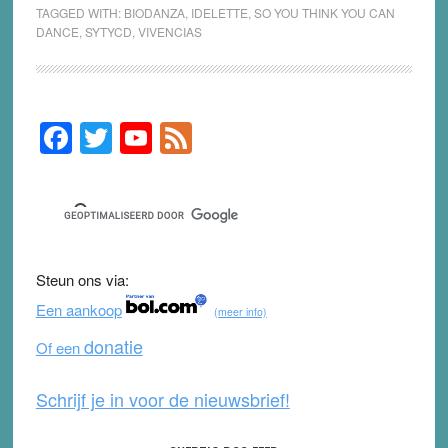
TAGGED WITH:
BIODANZA
,
IDELETTE
,
SO YOU THINK YOU CAN
DANCE
,
SYTYCD
,
VIVENCIAS
F
T
Y
F
Primary
Sidebar
a
wi
o
e
c
tt
u
e
e
er
T
d
b
u
Steun ons via:
o
b
Een aankoop
(meer info)
o
e
donatie
Of een
k
Schrijf je in voor de nieuwsbrief!