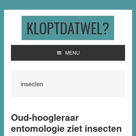
Skip
Skip
Skip
to
to
to
primary
main
primary
KLOPTDATWEL?
navigation
content
sidebar
MENU
insecten
Oud-hoogleraar
entomologie ziet insecten