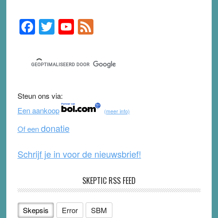
F
T
Y
F
Primary
Sidebar
a
wi
o
e
c
tt
u
e
e
er
T
d
b
u
Steun ons via:
o
b
Een aankoop
(meer info)
o
e
donatie
Of een
k
Schrijf je in voor de nieuwsbrief!
SKEPTIC RSS FEED
Skepsis
Error
SBM