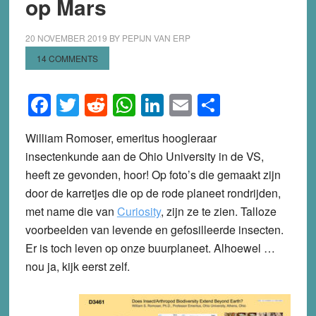
op Mars
20 NOVEMBER 2019
BY
PEPIJN VAN ERP
14 COMMENTS
Facebook
Twitter
Reddit
WhatsApp
LinkedIn
Email
Share
William Romoser, emeritus hoogleraar
insectenkunde aan de Ohio University in de VS,
heeft ze gevonden, hoor! Op foto’s die gemaakt zijn
door de karretjes die op de rode planeet rondrijden,
met name die van
Curiosity
, zijn ze te zien. Talloze
voorbeelden van levende en gefosilleerde insecten.
Er is toch leven op onze buurplaneet. Alhoewel …
nou ja, kijk eerst zelf.