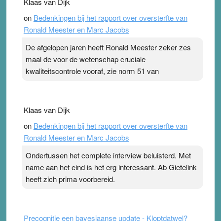
Klaas van Dijk
topsporters. Ze hopen ermee hun hartslag te verlagen
on
Bedenkingen bij het rapport over oversterfte van
terwijl ze meer zuurstof opnemen. Daarop heeft zo’n
Ronald Meester en Marc Jacobs
pleister geen effect. Maar het gevoel ‘makkelijker te
ademen’ kan goud waard zijn. Door…Lees meer
De afgelopen jaren heeft Ronald Meester zeker zes
Pleisterplakkers in de topspsort ›
[...]
maal de voor de wetenschap cruciale
kwaliteitscontrole vooraf, zie norm 51 van
Klaas van Dijk
on
Bedenkingen bij het rapport over oversterfte van
Ronald Meester en Marc Jacobs
Ondertussen het complete interview beluisterd. Met
name aan het eind is het erg interessant. Ab Gietelink
heeft zich prima voorbereid.
Precognitie een bayesiaanse update - Kloptdatwel?