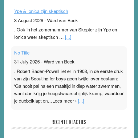
Ype & Ionica zijn skeptisch
3 August 2026
-
Ward van Beek
. Ook in het zomernummer van Skepter zijn Ype en
Ionica weer skeptisch …
[...]
No Title
31 July 2026
-
Ward van Beek
. Robert Baden-Powell liet er in 1908, in de eerste druk
van zijn Scouting for boys geen twijfel over bestaan:
‘Ga nooit pal na een maaltijd in diep water zwemmen,
want dan krijg je hoogstwaarschijnlijk kramp, waardoor
je dubbelklapt en…Lees meer ›
[...]
Pleisterplakkers in de topspsort
RECENTE REACTIES
31 July 2026
-
Ward van Beek
. Na mondtape is nu de neuspleister in trek bij