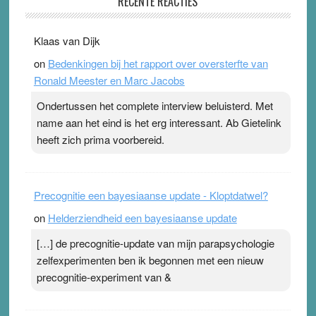
RECENTE REACTIES
31 July 2026
-
Ward van Beek
. Na mondtape is nu de neuspleister in trek bij
Klaas van Dijk
topsporters. Ze hopen ermee hun hartslag te verlagen
on
Bedenkingen bij het rapport over oversterfte van
terwijl ze meer zuurstof opnemen. Daarop heeft zo’n
Ronald Meester en Marc Jacobs
pleister geen effect. Maar het gevoel ‘makkelijker te
ademen’ kan goud waard zijn. Door…Lees meer
Ondertussen het complete interview beluisterd. Met
Pleisterplakkers in de topspsort ›
[...]
name aan het eind is het erg interessant. Ab Gietelink
heeft zich prima voorbereid.
Precognitie een bayesiaanse update - Kloptdatwel?
on
Helderziendheid een bayesiaanse update
[…] de precognitie-update van mijn parapsychologie
zelfexperimenten ben ik begonnen met een nieuw
precognitie-experiment van &