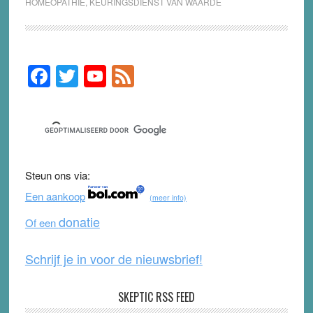
HOMEOPATHIE
,
KEURINGSDIENST VAN WAARDE
F
T
Y
F
Primary
Sidebar
a
wi
o
e
c
tt
u
e
e
er
T
d
b
u
Steun ons via:
o
b
Een aankoop
(meer info)
o
e
donatie
Of een
k
Schrijf je in voor de nieuwsbrief!
SKEPTIC RSS FEED