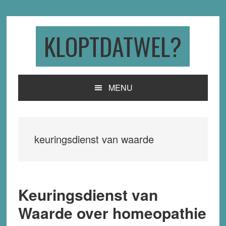
Skip
Skip
Skip
to
to
to
primary
main
primary
KLOPTDATWEL?
navigation
content
sidebar
MENU
keuringsdienst van waarde
Keuringsdienst van
Waarde over homeopathie