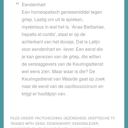
Eendenhart
Een homeopatisch geneesmiddel tegen
griep. Lastig om uit te spreken,
mysterieus in wat het is. ‘Anas Barbariae,
hepatis et cordis’, staat er op de
achterkant van het doosje. Dat is Latijn
voor eendenhart en -lever. Een eend die
je kan genezen van de griep, die willen
de verslaggevers van de Keuringsdienst
wel eens zien. Maar waar is die? De
Keuringsdienst van Waarde gaat op zoek
naar de eend van de oscillococcinum en
krijgt er hoofdpijn van.
FILED UNDER:
FACTCHECKING
,
GEZONDHEID
,
SKEPTISCHE TV
TAGGED WITH:
EEND
,
EENDENHART
,
EENDENLEVER
,