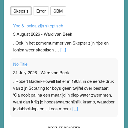
Skepsis
Error
SBM
Ype & Ionica zijn skeptisch
3 August 2026
-
Ward van Beek
. Ook in het zomernummer van Skepter zijn Ype en
Ionica weer skeptisch …
[...]
No Title
31 July 2026
-
Ward van Beek
. Robert Baden-Powell liet er in 1908, in de eerste druk
van zijn Scouting for boys geen twijfel over bestaan:
‘Ga nooit pal na een maaltijd in diep water zwemmen,
want dan krijg je hoogstwaarschijnlijk kramp, waardoor
je dubbelklapt en…Lees meer ›
[...]
Pleisterplakkers in de topspsort