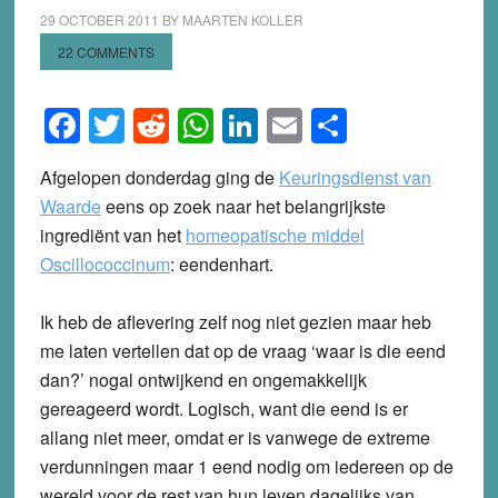
29 OCTOBER 2011
BY
MAARTEN KOLLER
22 COMMENTS
Facebook
Twitter
Reddit
WhatsApp
LinkedIn
Email
Share
Afgelopen donderdag ging de
Keuringsdienst van
Waarde
eens op zoek naar het belangrijkste
ingrediënt van het
homeopatische middel
Oscillococcinum
: eendenhart.
Ik heb de aflevering zelf nog niet gezien maar heb
me laten vertellen dat op de vraag ‘waar is die eend
dan?’ nogal ontwijkend en ongemakkelijk
gereageerd wordt. Logisch, want die eend is er
allang niet meer, omdat er is vanwege de extreme
verdunningen maar 1 eend nodig om iedereen op de
wereld voor de rest van hun leven dagelijks van