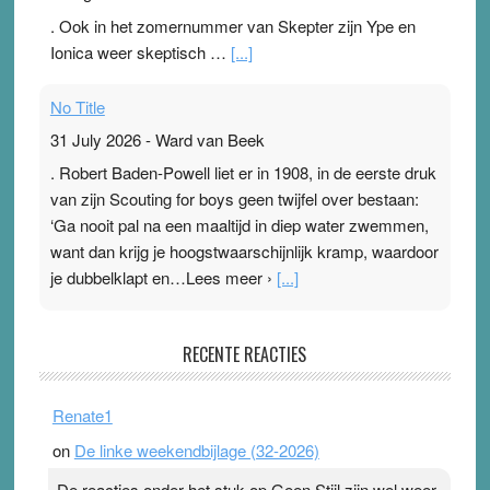
. Ook in het zomernummer van Skepter zijn Ype en
Ionica weer skeptisch …
[...]
No Title
31 July 2026
-
Ward van Beek
. Robert Baden-Powell liet er in 1908, in de eerste druk
van zijn Scouting for boys geen twijfel over bestaan:
‘Ga nooit pal na een maaltijd in diep water zwemmen,
want dan krijg je hoogstwaarschijnlijk kramp, waardoor
je dubbelklapt en…Lees meer ›
[...]
Pleisterplakkers in de topspsort
RECENTE REACTIES
31 July 2026
-
Ward van Beek
. Na mondtape is nu de neuspleister in trek bij
Renate1
topsporters. Ze hopen ermee hun hartslag te verlagen
on
De linke weekendbijlage (32-2026)
terwijl ze meer zuurstof opnemen. Daarop heeft zo’n
pleister geen effect. Maar het gevoel ‘makkelijker te
De reacties onder het stuk op Geen Stijl zijn wel weer