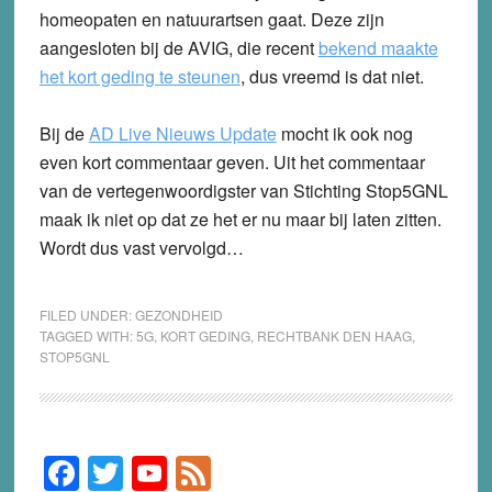
homeopaten en natuurartsen gaat. Deze zijn
aangesloten bij de AVIG, die recent
bekend maakte
het kort geding te steunen
, dus vreemd is dat niet.
Bij de
AD Live Nieuws Update
mocht ik ook nog
even kort commentaar geven. Uit het commentaar
van de vertegenwoordigster van Stichting Stop5GNL
maak ik niet op dat ze het er nu maar bij laten zitten.
Wordt dus vast vervolgd…
FILED UNDER:
GEZONDHEID
TAGGED WITH:
5G
,
KORT GEDING
,
RECHTBANK DEN HAAG
,
STOP5GNL
F
T
Y
F
Primary