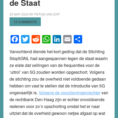
de Staat
25 MAY 2020
BY
PEPIJN VAN ERP
12 COMMENTS
Facebook
Twitter
Reddit
WhatsApp
LinkedIn
Email
Share
Vanochtend diende het kort geding dat de Stichting
Stop5GNL had aangespannen tegen de staat waarin
ze eiste dat veilingen van de frequenties voor de
‘uitrol’ van 5G zouden worden opgeschort. Volgens
de stichting zou de overheid niet voldoende gedaan
hebben om vast te stellen dat de introductie van 5G
ongevaarlijk is.
Volgens de voorzieningenrechter
van
de rechtbank Den Haag zijn er echter onvoldoende
redenen voor zo’n opschorting omdat het er naar
uitziet dat de overheid gewoon netjes afgaat op wat