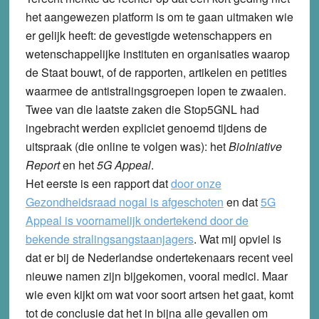
het aangewezen platform is om te gaan uitmaken wie
er gelijk heeft: de gevestigde wetenschappers en
wetenschappelijke instituten en organisaties waarop
de Staat bouwt, of de rapporten, artikelen en petities
waarmee de antistralingsgroepen lopen te zwaaien.
Twee van die laatste zaken die Stop5GNL had
ingebracht werden expliciet genoemd tijdens de
uitspraak (die online te volgen was): het
BioIniative
Report
en het
5G Appeal
.
Het eerste is een rapport dat
door onze
Gezondheidsraad nogal is afgeschoten
en dat
5G
Appeal is voornamelijk ondertekend door de
bekende stralingsangstaanjagers
. Wat mij opviel is
dat er bij de Nederlandse ondertekenaars recent veel
nieuwe namen zijn bijgekomen, vooral medici. Maar
wie even kijkt om wat voor soort artsen het gaat, komt
tot de conclusie dat het in bijna alle gevallen om