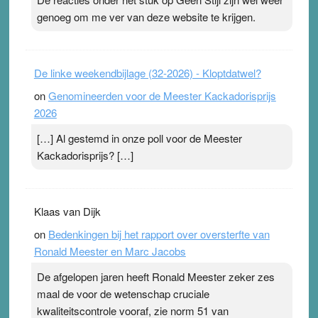
ademen’ kan goud waard zijn. Door…Lees meer
genoeg om me ver van deze website te krijgen.
Pleisterplakkers in de topspsort ›
[...]
De linke weekendbijlage (32-2026) - Kloptdatwel?
on
Genomineerden voor de Meester Kackadorisprijs
2026
[…] Al gestemd in onze poll voor de Meester
Kackadorisprijs? […]
Klaas van Dijk
on
Bedenkingen bij het rapport over oversterfte van
Ronald Meester en Marc Jacobs
De afgelopen jaren heeft Ronald Meester zeker zes
maal de voor de wetenschap cruciale
kwaliteitscontrole vooraf, zie norm 51 van