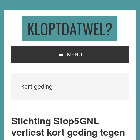
Skip
Skip
Skip
to
to
to
primary
main
primary
KLOPTDATWEL?
navigation
content
sidebar
MENU
kort geding
Stichting Stop5GNL
verliest kort geding tegen