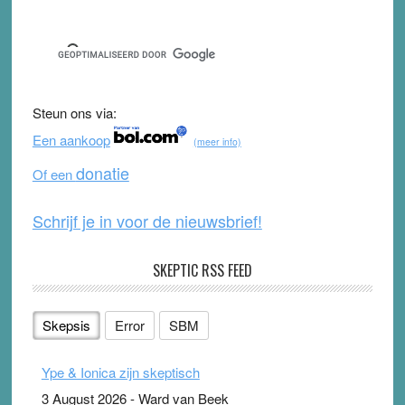
Sidebar
a
wi
o
e
c
tt
u
e
e
er
T
d
b
u
Steun ons via:
o
b
Een aankoop
(meer info)
o
e
donatie
Of een
k
Schrijf je in voor de nieuwsbrief!
SKEPTIC RSS FEED
Skepsis
Error
SBM
Ype & Ionica zijn skeptisch
3 August 2026
-
Ward van Beek