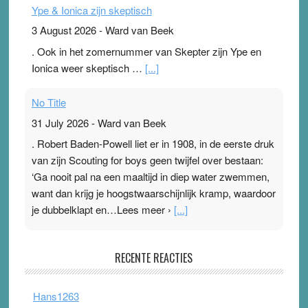
Ype & Ionica zijn skeptisch
3 August 2026
-
Ward van Beek
. Ook in het zomernummer van Skepter zijn Ype en
Ionica weer skeptisch …
[...]
No Title
31 July 2026
-
Ward van Beek
. Robert Baden-Powell liet er in 1908, in de eerste druk
van zijn Scouting for boys geen twijfel over bestaan:
‘Ga nooit pal na een maaltijd in diep water zwemmen,
want dan krijg je hoogstwaarschijnlijk kramp, waardoor
je dubbelklapt en…Lees meer ›
[...]
Pleisterplakkers in de topspsort
RECENTE REACTIES
31 July 2026
-
Ward van Beek
. Na mondtape is nu de neuspleister in trek bij
Hans1263
topsporters. Ze hopen ermee hun hartslag te verlagen