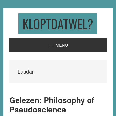
Skip
Skip
Skip
to
to
to
primary
main
primary
KLOPTDATWEL?
navigation
content
sidebar
MENU
Laudan
Gelezen: Philosophy of
Pseudoscience