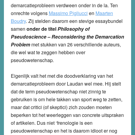
demarcatieprobleem verdween onder in de la. Ten
onrechte volgens
Massimo Pigliucci
en
Maarten
Boudry
. Zij stelden daarom een stevige essaybundel
samen
onder de titel
Philosophy of
Pseudoscience –
Reconsidering the Demarcation
Problem
met stukken van 26 verschillende auteurs,
die wel wat te zeggen hebben over
pseudowetenschap
.
Eigenlijk valt het met die doodverklaring van het
demarcatieprobleem door Laudan wel mee. Hij stelt
dat de term pseudowetenschap niet zinnig te
gebruiken is om hele takken van sport weg te zetten,
maar dat critici (of skeptici) zich zouden moeten
beperken tot het weerleggen van concrete uitspraken
of artikelen. Dus niet ‘frenologie is een
pseudowetenschap en het is daarom idioot er nog