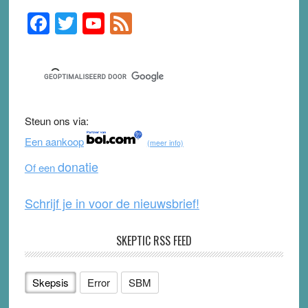
F
T
Y
F
Primary
Sidebar
a
wi
o
e
c
tt
u
e
e
er
T
d
b
u
Steun ons via:
o
b
Een aankoop
(meer info)
o
e
donatie
Of een
k
Schrijf je in voor de nieuwsbrief!
SKEPTIC RSS FEED
Skepsis
Error
SBM