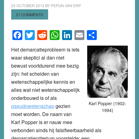
23 OCTOBER 2013
BY
PEPIJN VAN ERP
21 COMMENTS
Facebook
Twitter
Reddit
WhatsApp
LinkedIn
Email
Share
Het demarcatieprobleem is iets
waar skeptici al dan niet
bewust voortdurend mee bezig
zijn: het scheiden van
wetenschappelijke kennis en
alles wat niet wetenschappelijk
onderbouwd is of als
Karl Popper (1902-
pseudowetenschap
gezien
1994)
moet worden. De naam van
Karl Popper is er nauw mee
verbonden sinds hij falsifieerbaarheid als
demarcatiecriterium voorstelde: een