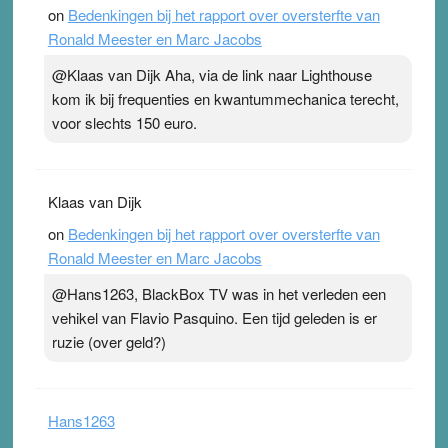
on
Bedenkingen bij het rapport over oversterfte van
terwijl ze meer zuurstof opnemen. Daarop heeft zo’n
Ronald Meester en Marc Jacobs
pleister geen effect. Maar het gevoel ‘makkelijker te
ademen’ kan goud waard zijn. Door…Lees meer
@Klaas van Dijk Aha, via de link naar Lighthouse
Pleisterplakkers in de topspsort ›
[...]
kom ik bij frequenties en kwantummechanica terecht,
voor slechts 150 euro.
Klaas van Dijk
on
Bedenkingen bij het rapport over oversterfte van
Ronald Meester en Marc Jacobs
@Hans1263, BlackBox TV was in het verleden een
vehikel van Flavio Pasquino. Een tijd geleden is er
ruzie (over geld?)
Hans1263