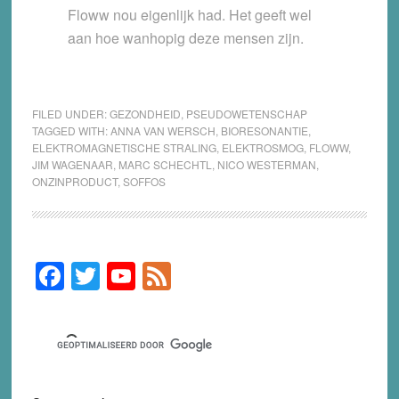
Floww nou eigenlijk had. Het geeft wel
aan hoe wanhopig deze mensen zijn.
FILED UNDER:
GEZONDHEID
,
PSEUDOWETENSCHAP
TAGGED WITH:
ANNA VAN WERSCH
,
BIORESONANTIE
,
ELEKTROMAGNETISCHE STRALING
,
ELEKTROSMOG
,
FLOWW
,
JIM WAGENAAR
,
MARC SCHECHTL
,
NICO WESTERMAN
,
ONZINPRODUCT
,
SOFFOS
F
T
Y
F
Primary
Sidebar
a
wi
o
e
c
tt
u
e
e
er
T
d
b
u