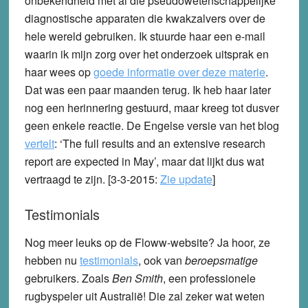
onbekendheid met al die pseudowetenschappelijke
diagnostische apparaten die kwakzalvers over de
hele wereld gebruiken. Ik stuurde haar een e-mail
waarin ik mijn zorg over het onderzoek uitsprak en
haar wees op
goede informatie over deze materie
.
Dat was een paar maanden terug. Ik heb haar later
nog een herinnering gestuurd, maar kreeg tot dusver
geen enkele reactie. De Engelse versie van het blog
vertelt
: ‘The full results and an extensive research
report are expected in May’, maar dat lijkt dus wat
vertraagd te zijn. [3-3-2015:
Zie update
]
Testimonials
Nog meer leuks op de Floww-website? Ja hoor, ze
hebben nu
testimonials
, ook van
beroepsmatige
gebruikers. Zoals
Ben Smith
, een professionele
rugbyspeler uit Australië! Die zal zeker wat weten