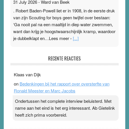
31 July 2026
-
Ward van Beek
. Robert Baden-Powell liet er in 1908, in de eerste druk
van zijn Scouting for boys geen twijfel over bestaan:
‘Ga nooit pal na een maaltijd in diep water zwemmen,
want dan krijg je hoogstwaarschijnlijk kramp, waardoor
je dubbelklapt en…Lees meer ›
[...]
Pleisterplakkers in de topspsort
RECENTE REACTIES
31 July 2026
-
Ward van Beek
. Na mondtape is nu de neuspleister in trek bij
Klaas van Dijk
topsporters. Ze hopen ermee hun hartslag te verlagen
on
Bedenkingen bij het rapport over oversterfte van
terwijl ze meer zuurstof opnemen. Daarop heeft zo’n
Ronald Meester en Marc Jacobs
pleister geen effect. Maar het gevoel ‘makkelijker te
ademen’ kan goud waard zijn. Door…Lees meer
Ondertussen het complete interview beluisterd. Met
Pleisterplakkers in de topspsort ›
[...]
name aan het eind is het erg interessant. Ab Gietelink
heeft zich prima voorbereid.