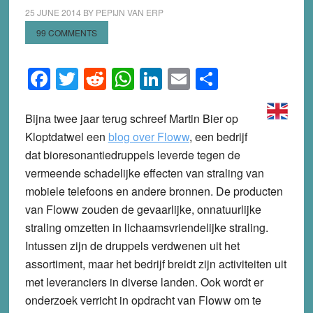
25 JUNE 2014
BY
PEPIJN VAN ERP
99 COMMENTS
Facebook
Twitter
Reddit
WhatsApp
LinkedIn
Email
Share
Bijna twee jaar terug schreef Martin Bier op
Kloptdatwel een
blog over Floww
, een bedrijf
dat bioresonantiedruppels leverde tegen de
vermeende schadelijke effecten van straling van
mobiele telefoons en andere bronnen. De producten
van Floww zouden de gevaarlijke, onnatuurlijke
straling omzetten in lichaamsvriendelijke straling.
Intussen zijn de druppels verdwenen uit het
assortiment, maar het bedrijf breidt zijn activiteiten uit
met leveranciers in diverse landen. Ook wordt er
onderzoek verricht in opdracht van Floww om te