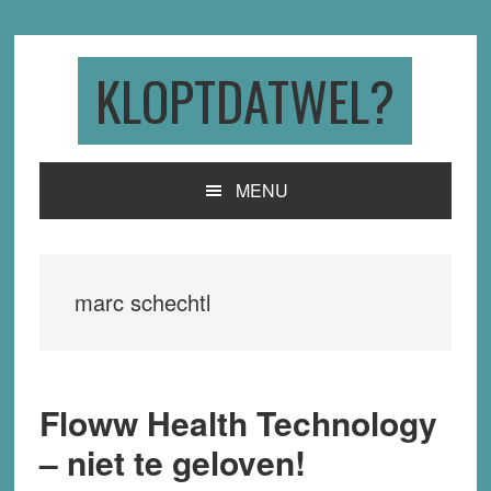
Skip
Skip
Skip
to
to
to
primary
main
primary
KLOPTDATWEL?
navigation
content
sidebar
MENU
marc schechtl
Floww Health Technology
– niet te geloven!