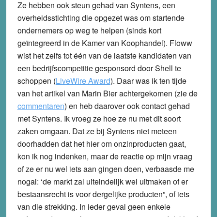
Ze hebben ook steun gehad van Syntens, een
overheidsstichting die opgezet was om startende
ondernemers op weg te helpen (sinds kort
geïntegreerd in de Kamer van Koophandel). Floww
wist het zelfs tot één van de laatste kandidaten van
een bedrijfscompetitie gesponsord door Shell te
schoppen (
LiveWire Award
). Daar was ik ten tijde
van het artikel van Marin Bier achtergekomen (zie de
commentaren
) en heb daarover ook contact gehad
met Syntens. Ik vroeg ze hoe ze nu met dit soort
zaken omgaan. Dat ze bij Syntens niet meteen
doorhadden dat het hier om onzinproducten gaat,
kon ik nog indenken, maar de reactie op mijn vraag
of ze er nu wel iets aan gingen doen, verbaasde me
nogal: ‘de markt zal uiteindelijk wel uitmaken of er
bestaansrecht is voor dergelijke producten”, of iets
van die strekking. In ieder geval geen enkele