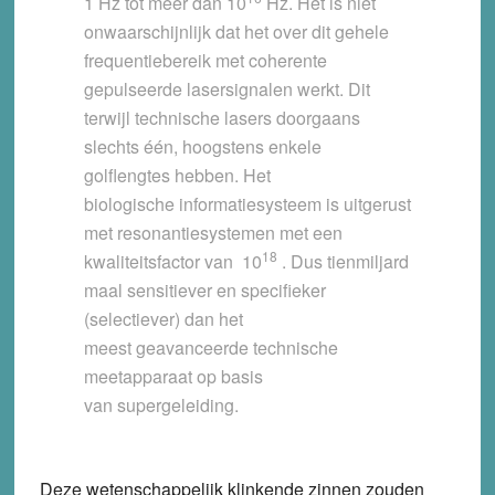
1 Hz tot meer dan 10
Hz. Het is niet
onwaarschijnlijk dat het over dit gehele
frequentiebereik met coherente
gepulseerde lasersignalen werkt. Dit
terwijl technische lasers doorgaans
slechts één, hoogstens enkele
golflengtes hebben. Het
biologische informatiesysteem is uitgerust
met resonantiesystemen met een
18
kwaliteitsfactor van 10
. Dus tienmiljard
maal sensitiever en specifieker
(selectiever) dan het
meest geavanceerde technische
meetapparaat op basis
van supergeleiding.
Deze wetenschappelijk klinkende zinnen zouden