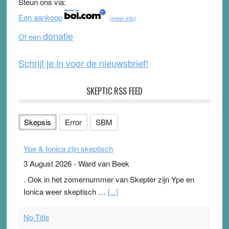
Steun ons via:
o
b
Een aankoop
(meer info)
o
e
donatie
Of een
k
Schrijf je in voor de nieuwsbrief!
SKEPTIC RSS FEED
Skepsis
Error
SBM
Ype & Ionica zijn skeptisch
3 August 2026
-
Ward van Beek
. Ook in het zomernummer van Skepter zijn Ype en
Ionica weer skeptisch …
[...]
No Title