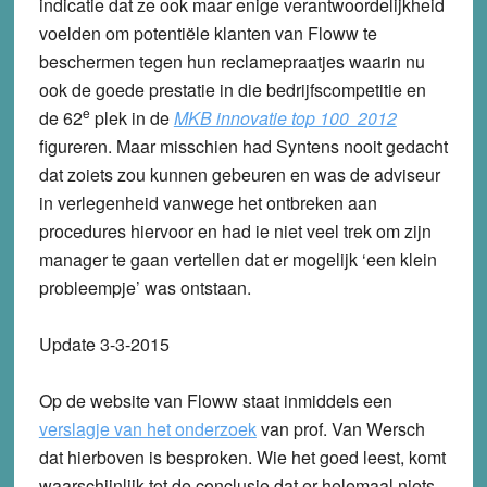
indicatie dat ze ook maar enige verantwoordelijkheid
voelden om potentiële klanten van Floww te
beschermen tegen hun reclamepraatjes waarin nu
ook de goede prestatie in die bedrijfscompetitie en
e
de 62
plek in de
MKB innovatie top 100 2012
figureren. Maar misschien had Syntens nooit gedacht
dat zoiets zou kunnen gebeuren en was de adviseur
in verlegenheid vanwege het ontbreken aan
procedures hiervoor en had ie niet veel trek om zijn
manager te gaan vertellen dat er mogelijk ‘een klein
probleempje’ was ontstaan.
Update 3-3-2015
Op de website van Floww staat inmiddels een
verslagje van het onderzoek
van prof. Van Wersch
dat hierboven is besproken. Wie het goed leest, komt
waarschijnlijk tot de conclusie dat er helemaal niets