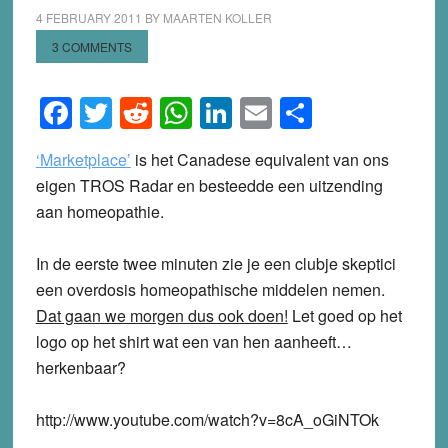
4 FEBRUARY 2011
BY
MAARTEN KOLLER
3 COMMENTS
Facebook
Twitter
Reddit
WhatsApp
LinkedIn
Email
Share
‘Marketplace’
is het Canadese equivalent van ons
eigen TROS Radar en besteedde een uitzending
aan homeopathie.
In de eerste twee minuten zie je een clubje skeptici
een overdosis homeopathische middelen nemen.
Dat gaan we morgen dus ook doen!
Let goed op het
logo op het shirt wat een van hen aanheeft…
herkenbaar?
http://www.youtube.com/watch?v=8cA_oGiNTOk