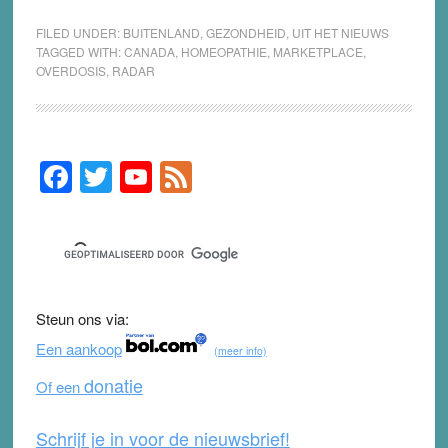
FILED UNDER:
BUITENLAND
,
GEZONDHEID
,
UIT HET NIEUWS
TAGGED WITH:
CANADA
,
HOMEOPATHIE
,
MARKETPLACE
,
OVERDOSIS
,
RADAR
F
T
Y
F
Primary
Sidebar
a
wi
o
e
c
tt
u
e
e
er
T
d
b
u
Steun ons via:
o
b
Een aankoop
(meer info)
o
e
donatie
Of een
k
Schrijf je in voor de nieuwsbrief!