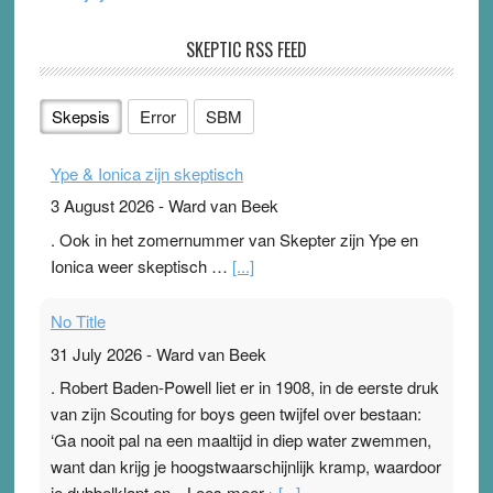
SKEPTIC RSS FEED
Skepsis
Error
SBM
Ype & Ionica zijn skeptisch
3 August 2026
-
Ward van Beek
. Ook in het zomernummer van Skepter zijn Ype en
Ionica weer skeptisch …
[...]
No Title
31 July 2026
-
Ward van Beek
. Robert Baden-Powell liet er in 1908, in de eerste druk
van zijn Scouting for boys geen twijfel over bestaan:
‘Ga nooit pal na een maaltijd in diep water zwemmen,
want dan krijg je hoogstwaarschijnlijk kramp, waardoor
je dubbelklapt en…Lees meer ›
[...]