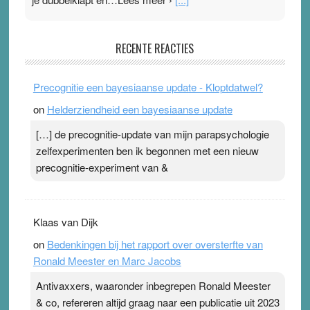
Pleisterplakkers in de topspsort
RECENTE REACTIES
31 July 2026
-
Ward van Beek
. Na mondtape is nu de neuspleister in trek bij
Precognitie een bayesiaanse update - Kloptdatwel?
topsporters. Ze hopen ermee hun hartslag te verlagen
on
Helderziendheid een bayesiaanse update
terwijl ze meer zuurstof opnemen. Daarop heeft zo’n
pleister geen effect. Maar het gevoel ‘makkelijker te
[…] de precognitie-update van mijn parapsychologie
ademen’ kan goud waard zijn. Door…Lees meer
zelfexperimenten ben ik begonnen met een nieuw
Pleisterplakkers in de topspsort ›
[...]
precognitie-experiment van &
Klaas van Dijk
on
Bedenkingen bij het rapport over oversterfte van
Ronald Meester en Marc Jacobs
Antivaxxers, waaronder inbegrepen Ronald Meester
& co, refereren altijd graag naar een publicatie uit 2023