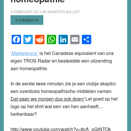
4 FEBRUARY 2011
BY
MAARTEN KOLLER
3 COMMENTS
Facebook
Twitter
Reddit
WhatsApp
LinkedIn
Email
Share
‘Marketplace’
is het Canadese equivalent van ons
eigen TROS Radar en besteedde een uitzending
aan homeopathie.
In de eerste twee minuten zie je een clubje skeptici
een overdosis homeopathische middelen nemen.
Dat gaan we morgen dus ook doen!
Let goed op het
logo op het shirt wat een van hen aanheeft…
herkenbaar?
http://www.youtube.com/watch?v=8cA_oGiNTOk