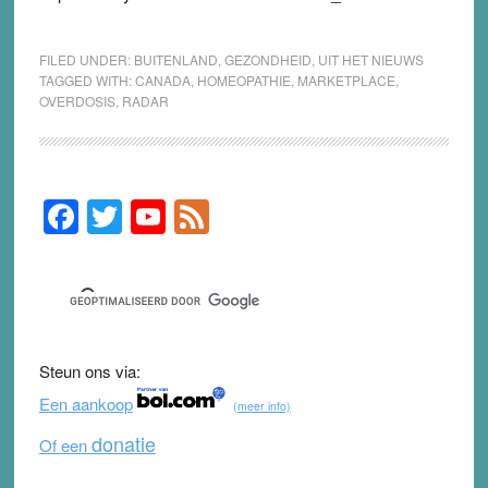
FILED UNDER:
BUITENLAND
,
GEZONDHEID
,
UIT HET NIEUWS
TAGGED WITH:
CANADA
,
HOMEOPATHIE
,
MARKETPLACE
,
OVERDOSIS
,
RADAR
F
T
Y
F
Primary
Sidebar
a
wi
o
e
c
tt
u
e
e
er
T
d
b
u
Steun ons via:
o
b
Een aankoop
(meer info)
o
e
donatie
Of een
k