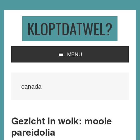
Skip
Skip
Skip
to
to
to
primary
main
primary
KLOPTDATWEL?
navigation
content
sidebar
MENU
canada
Gezicht in wolk: mooie
pareidolia