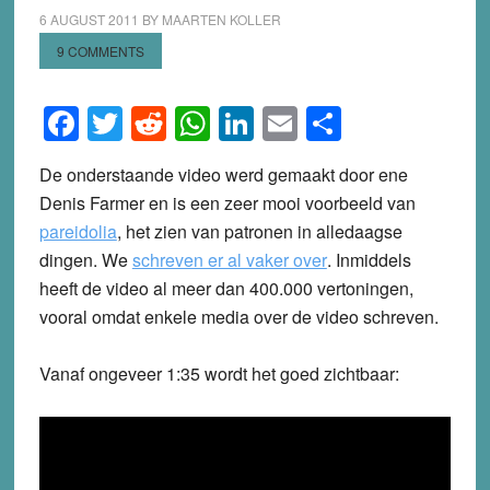
6 AUGUST 2011
BY
MAARTEN KOLLER
9 COMMENTS
Facebook
Twitter
Reddit
WhatsApp
LinkedIn
Email
Share
De onderstaande video werd gemaakt door ene
Denis Farmer en is een zeer mooi voorbeeld van
pareidolia
, het zien van patronen in alledaagse
dingen. We
schreven er al vaker over
. Inmiddels
heeft de video al meer dan 400.000 vertoningen,
vooral omdat enkele media over de video schreven.
Vanaf ongeveer 1:35 wordt het goed zichtbaar: