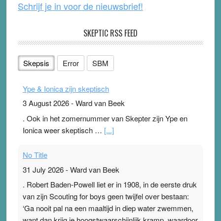
Schrijf je in voor de nieuwsbrief!
SKEPTIC RSS FEED
Skepsis
Error
SBM
Ype & Ionica zijn skeptisch
3 August 2026
-
Ward van Beek
. Ook in het zomernummer van Skepter zijn Ype en
Ionica weer skeptisch …
[...]
No Title
31 July 2026
-
Ward van Beek
. Robert Baden-Powell liet er in 1908, in de eerste druk
van zijn Scouting for boys geen twijfel over bestaan:
‘Ga nooit pal na een maaltijd in diep water zwemmen,
want dan krijg je hoogstwaarschijnlijk kramp, waardoor