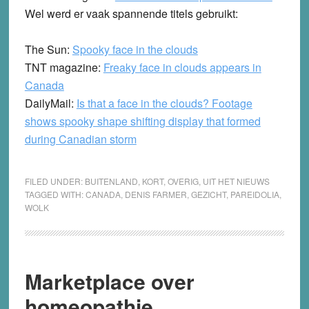
Wel werd er vaak spannende titels gebruikt:
The Sun:
Spooky face in the clouds
TNT magazine:
Freaky face in clouds appears in
Canada
DailyMail:
Is that a face in the clouds? Footage
shows spooky shape shifting display that formed
during Canadian storm
FILED UNDER:
BUITENLAND
,
KORT
,
OVERIG
,
UIT HET NIEUWS
TAGGED WITH:
CANADA
,
DENIS FARMER
,
GEZICHT
,
PAREIDOLIA
,
WOLK
Marketplace over
homeopathie