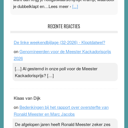
je dubbelklapt en…Lees meer ›
[...]
Pleisterplakkers in de topspsort
RECENTE REACTIES
31 July 2026
-
Ward van Beek
. Na mondtape is nu de neuspleister in trek bij
De linke weekendbijlage (32-2026) - Kloptdatwel?
topsporters. Ze hopen ermee hun hartslag te verlagen
on
Genomineerden voor de Meester Kackadorisprijs
terwijl ze meer zuurstof opnemen. Daarop heeft zo’n
2026
pleister geen effect. Maar het gevoel ‘makkelijker te
ademen’ kan goud waard zijn. Door…Lees meer
[…] Al gestemd in onze poll voor de Meester
Pleisterplakkers in de topspsort ›
[...]
Kackadorisprijs? […]
Klaas van Dijk
on
Bedenkingen bij het rapport over oversterfte van
Ronald Meester en Marc Jacobs
De afgelopen jaren heeft Ronald Meester zeker zes