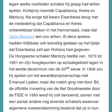
tegen welke overleden schaker hij graag had willen
spelen. Kortsjnoj noemde Capablanca, Keres en
Maróczy. Na enige tijd kwam Eisenbeiss terug met
de mededeling dat Capablanca en Keres
onbereikbaar bleken in het hiernamaals, maar dat
Géza Maróczy
wel zou willen. Al deze spelers
hadden blijkbaar ook toevallig gestaan op het lijstje
dat Eisenbeiss zelf aan Rollans had gegeven.
De Hongaarse schaker Maróczy leefde van 1870 tot
1951 en zijn hoogtepunten op schaakgebied lagen in
ste
het eerste decennium van de 20
eeuw. In 1906 zou
hij spelen om het wereldkampioenschap met
Emanuel Lasker, maar die match ging niet door. Bij
de officiële invoering van de titel Grootmeester door
de FIDE in 1950 werd hij ook benoemd, samen met
een aantal andere nog levende schakers waarover
algemene overeenstemming bestond dat ze in hun