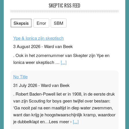
SKEPTIC RSS FEED
Skepsis
Error
SBM
Ype & Ionica zijn skeptisch
3 August 2026
-
Ward van Beek
. Ook in het zomernummer van Skepter zijn Ype en
Ionica weer skeptisch …
[...]
No Title
31 July 2026
-
Ward van Beek
. Robert Baden-Powell liet er in 1908, in de eerste druk
van zijn Scouting for boys geen twijfel over bestaan:
‘Ga nooit pal na een maaltijd in diep water zwemmen,
want dan krijg je hoogstwaarschijnlijk kramp, waardoor
je dubbelklapt en…Lees meer ›
[...]