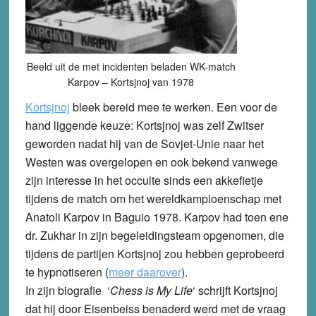
Beeld uit de met incidenten beladen WK-match
Karpov – Kortsjnoj van 1978
Kortsjnoj
bleek bereid mee te werken. Een voor de
hand liggende keuze: Kortsjnoj was zelf Zwitser
geworden nadat hij van de Sovjet-Unie naar het
Westen was overgelopen en ook bekend vanwege
zijn interesse in het occulte sinds een akkefietje
tijdens de match om het wereldkampioenschap met
Anatoli Karpov in Baguio 1978. Karpov had toen ene
dr. Zukhar in zijn begeleidingsteam opgenomen, die
tijdens de partijen Kortsjnoj zou hebben geprobeerd
te hypnotiseren (
meer daarover
).
In zijn biografie ‘
Chess is My Life
‘ schrijft Kortsjnoj
dat hij door Eisenbeiss benaderd werd met de vraag