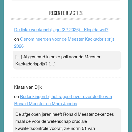
Pleisterplakkers in de topspsort
RECENTE REACTIES
31 July 2026
-
Ward van Beek
. Na mondtape is nu de neuspleister in trek bij
De linke weekendbijlage (32-2026) - Kloptdatwel?
topsporters. Ze hopen ermee hun hartslag te verlagen
on
Genomineerden voor de Meester Kackadorisprijs
terwijl ze meer zuurstof opnemen. Daarop heeft zo’n
2026
pleister geen effect. Maar het gevoel ‘makkelijker te
ademen’ kan goud waard zijn. Door…Lees meer
[…] Al gestemd in onze poll voor de Meester
Pleisterplakkers in de topspsort ›
[...]
Kackadorisprijs? […]
Klaas van Dijk
on
Bedenkingen bij het rapport over oversterfte van
Ronald Meester en Marc Jacobs
De afgelopen jaren heeft Ronald Meester zeker zes
maal de voor de wetenschap cruciale
kwaliteitscontrole vooraf, zie norm 51 van