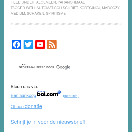
FILED UNDER:
ALGEMEEN
,
PARANORMAAL
TAGGED WITH:
AUTOMATISCH SCHRIFT
,
KORTSJNOJ
,
MAROCZY
,
MEDIUM
,
SCHAKEN
,
SPIRITISME
F
T
Y
F
Primary
Sidebar
a
wi
o
e
c
tt
u
e
e
er
T
d
b
u
Steun ons via:
o
b
Een aankoop
(meer info)
o
e
donatie
Of een
k
Schrijf je in voor de nieuwsbrief!