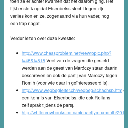
toen ze er achter kwamen dat het daarom ging. Het
lijkt er sterk op dat Eisenbeiss slecht tegen zijn
verlies kon en ze, zogenaamd via hun vader, nog
een trap nagaf.
Verder lezen over deze kwestie:
http://www.chessproblem.net/viewtopic.php?
f=45&t=515
Veel van de vragen die gesteld
werden aan de geest van Maróczy staan daarin
beschreven en ook de partij van Maroczy tegen
Romih (voor wie daar in geïnteresseerd is).
http://www.wegbegleiter.ch/wegbeg/schachsp.htm
do
een kennis van Eisenbeiss, die ook Rollans
zelf sprak tijdens de partij.
http://whitecrowbooks.com/michaeltymn/month/2010