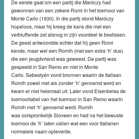
De eerste gaat om een partij die Maróczy had
gewonnen van een zekere Romi in het toernooi van
Monte Carlo (1930). In die partij stond Maróczy
hopeloos, maar hij kreeg de kans die met een
verbluffende zet alsnog in zijn voordeel te beslissen.
De geest antwoordde echter dat hij geen Romi
kende, maar wel een Romih (met een extra ‘h’ dus)
die een jeugdvriend was geweest. De partij was
gespeeld in San Remo en niet in Monte
Carlo. Sebestyén vond bronnen waarin de Italiaan
Romih zowel met als zonder ‘h’ genoemd werd en
kwam er niet helemaal uit. Later vond Eisenbeiss de
toernooitabel van het toernooi in San Remo waarin
Romih met ‘h’ genoemd werd. Romih
was oorspronkelijk Sloveen en had na het bewuste
toernooi de ‘h’ laten vallen wat een voor Italianen
normalere naam opleverde.