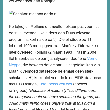
zet weer door aan Kortsjnoj.
Kortsjnoj en Rollans ontmoetten elkaar pas voor het
eerst in levende lijve tijdens een Duits televisie
programma kort na de partij. Die eindigde op 11
februari 1993 met opgave van Maróczy. Drie weken
later overleed Rollans (2 maart 1993). Pas in 2004
liet Eisenbeiss de partij analyseren door ene
Vernon
Neppe
, die beweert dat de partij niet gefaket kan zijn.
Maar ik vermoed dat Neppe helemaal geen sterk
schaker is. Hij komt niet voor de in de FIDE-database
met ELO ratings,
Eisenbeiss zelf wél
(hoewel
ratingloos). ‘
Because of major stylistic differences,
the computer could not have simulated the game, nor
could many living chess players play at this high a
level.
’ verklaart Neppe. Maar dat is echt grote onzin.