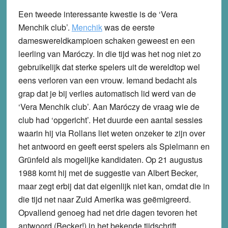
Een tweede interessante kwestie is de ‘Vera
Menchik club’.
Menchik
was de eerste
dameswereldkampioen schaken geweest en een
leerling van Maróczy. In die tijd was het nog niet zo
gebruikelijk dat sterke spelers uit de wereldtop wel
eens verloren van een vrouw. Iemand bedacht als
grap dat je bij verlies automatisch lid werd van de
‘Vera Menchik club’. Aan Maróczy de vraag wie de
club had ‘opgericht’. Het duurde een aantal sessies
waarin hij via Rollans liet weten onzeker te zijn over
het antwoord en geeft eerst spelers als Spielmann en
Grünfeld als mogelijke kandidaten. Op 21 augustus
1988 komt hij met de suggestie van Albert Becker,
maar zegt erbij dat dat eigenlijk niet kan, omdat die in
die tijd net naar Zuid Amerika was geëmigreerd.
Opvallend genoeg had net drie dagen tevoren het
antwoord (Becker!) in het bekende tijdschrift