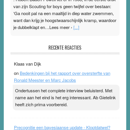
van zijn Scouting for boys geen twijfel over bestaan:
‘Ga nooit pal na een maaltijd in diep water zwemmen,
want dan krijg je hoogstwaarschijnlijk kramp, waardoor
je dubbelklapt en…Lees meer ›
[...]
Pleisterplakkers in de topspsort
RECENTE REACTIES
31 July 2026
-
Ward van Beek
. Na mondtape is nu de neuspleister in trek bij
Klaas van Dijk
topsporters. Ze hopen ermee hun hartslag te verlagen
on
Bedenkingen bij het rapport over oversterfte van
terwijl ze meer zuurstof opnemen. Daarop heeft zo’n
Ronald Meester en Marc Jacobs
pleister geen effect. Maar het gevoel ‘makkelijker te
ademen’ kan goud waard zijn. Door…Lees meer
Ondertussen het complete interview beluisterd. Met
Pleisterplakkers in de topspsort ›
[...]
name aan het eind is het erg interessant. Ab Gietelink
heeft zich prima voorbereid.
Precognitie een bayesiaanse update - Kloptdatwel?