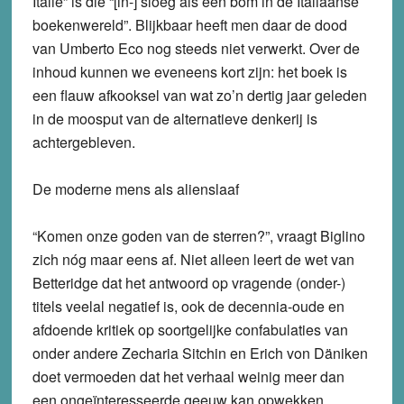
Italië” is die “[in-] sloeg als een bom in de Italiaanse
boekenwereld”. Blijkbaar heeft men daar de dood
van Umberto Eco nog steeds niet verwerkt. Over de
inhoud kunnen we eveneens kort zijn: het boek is
een flauw afkooksel van wat zo’n dertig jaar geleden
in de moosput van de alternatieve denkerij is
achtergebleven.
De moderne mens als alienslaaf
“Komen onze goden van de sterren?”, vraagt Biglino
zich nóg maar eens af. Niet alleen leert de wet van
Betteridge dat het antwoord op vragende (onder-)
titels veelal negatief is, ook de decennia-oude en
afdoende kritiek op soortgelijke confabulaties van
onder andere Zecharia Sitchin en Erich von Däniken
doet vermoeden dat het verhaal weinig meer dan
een ongeïnteresseerde geeuw kan opwekken.