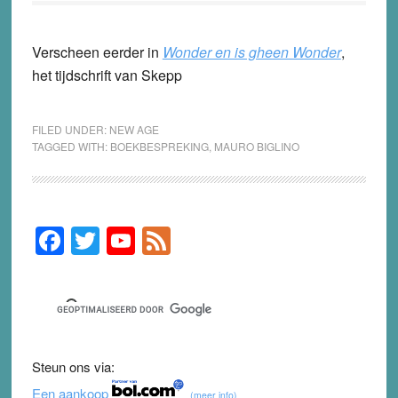
Verscheen eerder in
Wonder en is gheen Wonder
,
het tijdschrift van Skepp
FILED UNDER:
NEW AGE
TAGGED WITH:
BOEKBESPREKING
,
MAURO BIGLINO
F
T
Y
F
Primary
Sidebar
a
wi
o
e
c
tt
u
e
e
er
T
d
b
u
Steun ons via:
o
b
Een aankoop
(meer info)