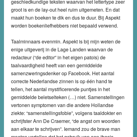
geschiedkundige teksten waarvan het lettertype zeer
groot is en de lay-out heel ruim uitgemeten. En dat
maakt hun boeken te dik en dus te duur. Bij Aspekt
worden boekenliefhebbers niet bepaald verwend.
Taalminnaars evenmin. Aspekt is bij mijn weten de
enige uitgeverij in de Lage Landen waarvan de
redacteur (“de editor” in het eigen patois) de
taalvaardigheid heeft van een gemiddelde
samenzweringsdenker op Facebook. Het aantal
correcte Nederlandse zinnen is op één hand te
tellen, het aantal mystificerende puntjes in het
gemiddelde beletselteken (…) niet. Samenstellingen
vertonen symptomen van die andere Hollandse
ziekte: “samenstellingsfobie”, volgens taaldokter en
schrijfster Ann De Craemer, “de angst om woorden
aan elkaar te schrijven”. Iemand zou de brave man
moeten vertellen dat het gebruik van een “basis