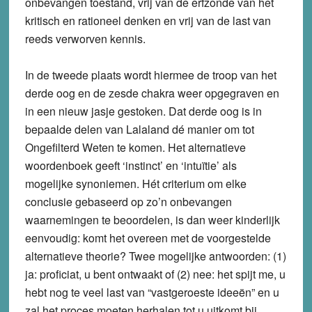
onbevangen toestand, vrij van de erfzonde van het
kritisch en rationeel denken en vrij van de last van
reeds verworven kennis.
In de tweede plaats wordt hiermee de troop van het
derde oog en de zesde chakra weer opgegraven en
in een nieuw jasje gestoken. Dat derde oog is in
bepaalde delen van Lalaland dé manier om tot
Ongefilterd Weten te komen. Het alternatieve
woordenboek geeft ‘instinct’ en ‘intuïtie’ als
mogelijke synoniemen. Hét criterium om elke
conclusie gebaseerd op zo’n onbevangen
waarnemingen te beoordelen, is dan weer kinderlijk
eenvoudig: komt het overeen met de voorgestelde
alternatieve theorie? Twee mogelijke antwoorden: (1)
ja: proficiat, u bent ontwaakt of (2) nee: het spijt me, u
hebt nog te veel last van “vastgeroeste ideeën” en u
zal het proces moeten herhalen tot u uitkomt bij