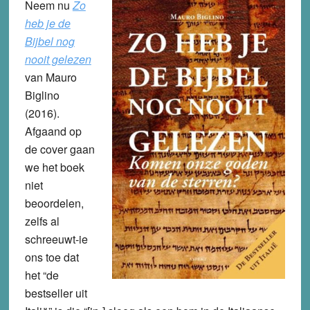
Neem nu
Zo
heb je de
Bijbel nog
nooit gelezen
van Mauro
Biglino
(2016).
Afgaand op
de cover gaan
we het boek
niet
beoordelen,
zelfs al
schreeuwt-ie
ons toe dat
het “de
bestseller uit