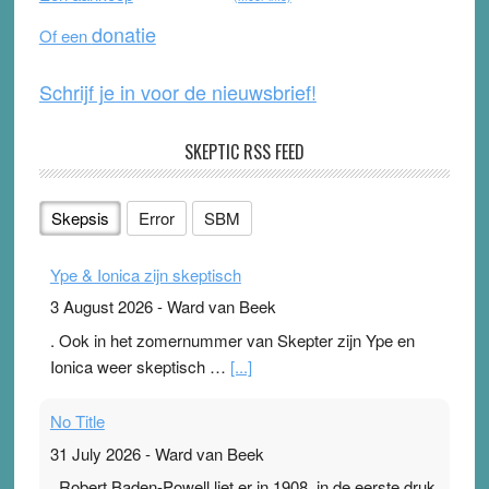
o
e
donatie
Of een
k
Schrijf je in voor de nieuwsbrief!
SKEPTIC RSS FEED
Skepsis
Error
SBM
Ype & Ionica zijn skeptisch
3 August 2026
-
Ward van Beek
. Ook in het zomernummer van Skepter zijn Ype en
Ionica weer skeptisch …
[...]
No Title
31 July 2026
-
Ward van Beek
. Robert Baden-Powell liet er in 1908, in de eerste druk