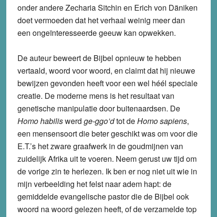
onder andere Zecharia Sitchin en Erich von Däniken
doet vermoeden dat het verhaal weinig meer dan
een ongeïnteresseerde geeuw kan opwekken.
De auteur beweert de Bijbel opnieuw te hebben
vertaald, woord voor woord, en claimt dat hij nieuwe
bewijzen gevonden heeft voor een wel héél speciale
creatie. De moderne mens is het resultaat van
genetische manipulatie door buitenaardsen. De
Homo habilis
werd
ge-ggo’d
tot de
Homo sapiens
,
een mensensoort die beter geschikt was om voor die
E.T.’s het zware graafwerk in de goudmijnen van
zuidelijk Afrika uit te voeren. Neem gerust uw tijd om
de vorige zin te herlezen. Ik ben er nog niet uit wie in
mijn verbeelding het felst naar adem hapt: de
gemiddelde evangelische pastor die de Bijbel ook
woord na woord gelezen heeft, of de verzamelde top