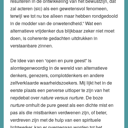
resulteren in de ontwikkeling van het bewustzijn, dat
zal acteren (sic) als een gewetensvol fenomeen,
terwijl we tot nu toe alleen maar hebben rondgedoold
in de modder van de onwetendheid.” Wat een
alternatieve vrijdenker dus blijkbaar zeker niet moet
doen, is coherente gedachten uitdrukken in
verstaanbare zinnen.
De idee van een “open en pure geest” is
alomtegenwoordig in de wereld van alternatieve
denkers, genezers, complotdenkers en andere
zelfverklaarde waarheidszoekers. Mij lijkt het in de
eerste plaats een perverse uitloper te zijn van het
nepdebat over
nature versus nurture
. De boze
nurture
omhult de pure geest als een dichte mist en
pas als die mistbanken verdwenen zijn, of beter,
verdreven zijn met de hulp van een spirituele
lichtwerker, kan er overgegaan worden tot het