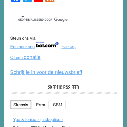
Sidebar
a
wi
o
e
c
tt
u
e
e
er
T
d
b
u
Steun ons via:
o
b
Een aankoop
(meer info)
o
e
donatie
Of een
k
Schrijf je in voor de nieuwsbrief!
SKEPTIC RSS FEED
Skepsis
Error
SBM
Ype & Ionica zijn skeptisch