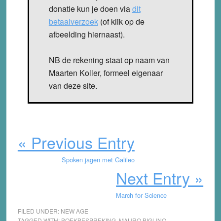
donatie kun je doen via
dit
betaalverzoek
(of klik op de
afbeelding hiernaast).
NB de rekening staat op naam van
Maarten Koller, formeel eigenaar
van deze site.
« Previous Entry
Spoken jagen met Galileo
Next Entry »
March for Science
FILED UNDER:
NEW AGE
TAGGED WITH:
BOEKBESPREKING
,
MAURO BIGLINO