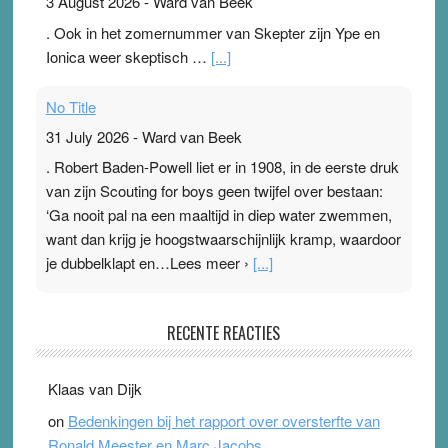
3 August 2026
-
Ward van Beek
. Ook in het zomernummer van Skepter zijn Ype en
Ionica weer skeptisch …
[...]
No Title
31 July 2026
-
Ward van Beek
. Robert Baden-Powell liet er in 1908, in de eerste druk
van zijn Scouting for boys geen twijfel over bestaan:
‘Ga nooit pal na een maaltijd in diep water zwemmen,
want dan krijg je hoogstwaarschijnlijk kramp, waardoor
je dubbelklapt en…Lees meer ›
[...]
Pleisterplakkers in de topspsort
RECENTE REACTIES
31 July 2026
-
Ward van Beek
. Na mondtape is nu de neuspleister in trek bij
Klaas van Dijk
topsporters. Ze hopen ermee hun hartslag te verlagen
on
Bedenkingen bij het rapport over oversterfte van
terwijl ze meer zuurstof opnemen. Daarop heeft zo’n
Ronald Meester en Marc Jacobs
pleister geen effect. Maar het gevoel ‘makkelijker te