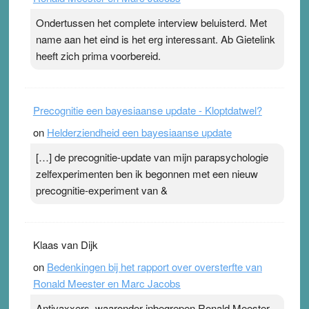
ademen’ kan goud waard zijn. Door…Lees meer
Ondertussen het complete interview beluisterd. Met
Pleisterplakkers in de topspsort ›
[...]
name aan het eind is het erg interessant. Ab Gietelink
heeft zich prima voorbereid.
Precognitie een bayesiaanse update - Kloptdatwel?
on
Helderziendheid een bayesiaanse update
[…] de precognitie-update van mijn parapsychologie
zelfexperimenten ben ik begonnen met een nieuw
precognitie-experiment van &
Klaas van Dijk
on
Bedenkingen bij het rapport over oversterfte van
Ronald Meester en Marc Jacobs
Antivaxxers, waaronder inbegrepen Ronald Meester