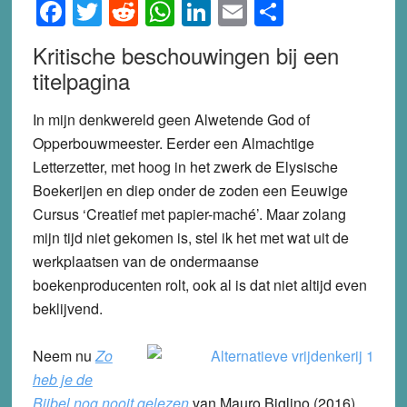
Facebook
Twitter
Reddit
WhatsApp
LinkedIn
Email
Share
Kritische beschouwingen bij een
titelpagina
In mijn denkwereld geen Alwetende God of
Opperbouwmeester. Eerder een Almachtige
Letterzetter, met hoog in het zwerk de Elysische
Boekerijen en diep onder de zoden een Eeuwige
Cursus ‘Creatief met papier-maché’. Maar zolang
mijn tijd niet gekomen is, stel ik het met wat uit de
werkplaatsen van de ondermaanse
boekenproducenten rolt, ook al is dat niet altijd even
beklijvend.
Neem nu
Zo
heb je de
Bijbel nog nooit gelezen
van Mauro Biglino (2016).