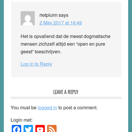
rietpluim
says
2 May 2017 at 16:49
Het is opvallend dat de meest dogmatische
mensen zichzelf altijd een “open en pure
geest” toeschrijven.
Log in to Reply
LEAVE A REPLY
You must be
logged in
to post a comment.
Login met:
F
T
Y
F
Primary