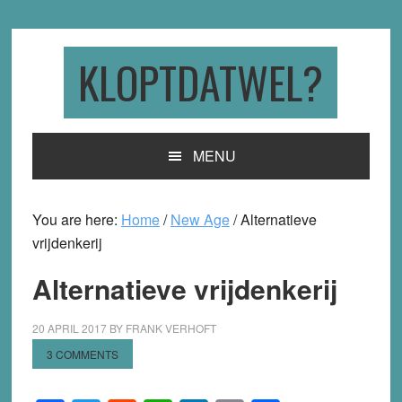
Skip
Skip
Skip
to
to
to
primary
main
primary
KLOPTDATWEL?
navigation
content
sidebar
MENU
You are here:
Home
/
New Age
/
Alternatieve
vrijdenkerij
Alternatieve vrijdenkerij
20 APRIL 2017
BY
FRANK VERHOFT
3 COMMENTS