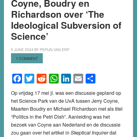
Coyne, Boudry en
Richardson over ‘The
Ideological Subversion of
Science’
5 JUNE 2024
BY
PEPIJN VAN ERP
1 COMMENT
Facebook
Twitter
Reddit
WhatsApp
LinkedIn
Email
Share
Op vrijdag 17 mei jl. was een discussie gepland op
het Science Park van de UvA tussen Jerry Coyne,
Maarten Boudry en Michael Richardson met als titel
“Politics in the Petri Dish”. Aanleiding was het
bezoek van Coyne aan Nederland en de discussie
zou gaan over het artikel in
Skeptical Inquirer
dat