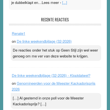
je dubbelklapt en…Lees meer ›
[...]
Pleisterplakkers in de topspsort
RECENTE REACTIES
31 July 2026
-
Ward van Beek
. Na mondtape is nu de neuspleister in trek bij
Renate1
topsporters. Ze hopen ermee hun hartslag te verlagen
on
De linke weekendbijlage (32-2026)
terwijl ze meer zuurstof opnemen. Daarop heeft zo’n
pleister geen effect. Maar het gevoel ‘makkelijker te
De reacties onder het stuk op Geen Stijl zijn wel weer
ademen’ kan goud waard zijn. Door…Lees meer
genoeg om me ver van deze website te krijgen.
Pleisterplakkers in de topspsort ›
[...]
De linke weekendbijlage (32-2026) - Kloptdatwel?
on
Genomineerden voor de Meester Kackadorisprijs
2026
[…] Al gestemd in onze poll voor de Meester
Kackadorisprijs? […]