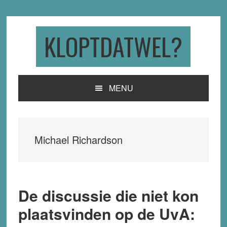
Skip
Skip
Skip
to
to
to
primary
main
primary
KLOPTDATWEL?
navigation
content
sidebar
MENU
Michael Richardson
De discussie die niet kon
plaatsvinden op de UvA: