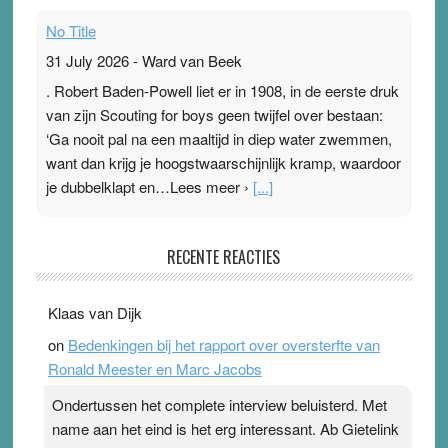
No Title
31 July 2026
-
Ward van Beek
. Robert Baden-Powell liet er in 1908, in de eerste druk
van zijn Scouting for boys geen twijfel over bestaan:
‘Ga nooit pal na een maaltijd in diep water zwemmen,
want dan krijg je hoogstwaarschijnlijk kramp, waardoor
je dubbelklapt en…Lees meer ›
[...]
Pleisterplakkers in de topspsort
RECENTE REACTIES
31 July 2026
-
Ward van Beek
. Na mondtape is nu de neuspleister in trek bij
Klaas van Dijk
topsporters. Ze hopen ermee hun hartslag te verlagen
on
Bedenkingen bij het rapport over oversterfte van
terwijl ze meer zuurstof opnemen. Daarop heeft zo’n
Ronald Meester en Marc Jacobs
pleister geen effect. Maar het gevoel ‘makkelijker te
ademen’ kan goud waard zijn. Door…Lees meer
Ondertussen het complete interview beluisterd. Met
Pleisterplakkers in de topspsort ›
[...]
name aan het eind is het erg interessant. Ab Gietelink