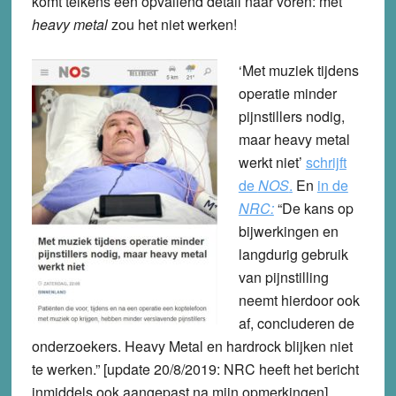
komt telkens een opvallend detail naar voren: met
heavy metal
zou het niet werken!
‘Met muziek tijdens
operatie minder
pijnstillers nodig,
maar heavy metal
werkt niet’
schrijft
de
NOS
.
En
in de
NRC:
“De kans op
bijwerkingen en
langdurig gebruik
van pijnstilling
neemt hierdoor ook
af, concluderen de
onderzoekers. Heavy Metal en hardrock blijken niet
te werken.” [update 20/8/2019: NRC heeft het bericht
inmiddels ook aangepast na mijn opmerkingen].