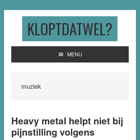
Skip
Skip
Skip
to
to
to
primary
main
primary
KLOPTDATWEL?
navigation
content
sidebar
MENU
muziek
Heavy metal helpt niet bij
pijnstilling volgens