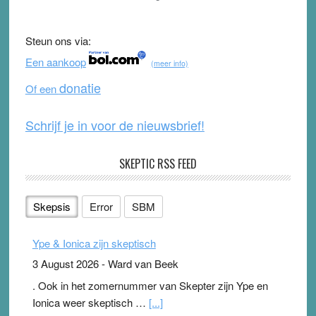
e
er
T
d
b
u
Steun ons via:
o
b
Een aankoop
(meer info)
o
e
donatie
Of een
k
Schrijf je in voor de nieuwsbrief!
SKEPTIC RSS FEED
Skepsis
Error
SBM
Ype & Ionica zijn skeptisch
3 August 2026
-
Ward van Beek
. Ook in het zomernummer van Skepter zijn Ype en
Ionica weer skeptisch …
[...]