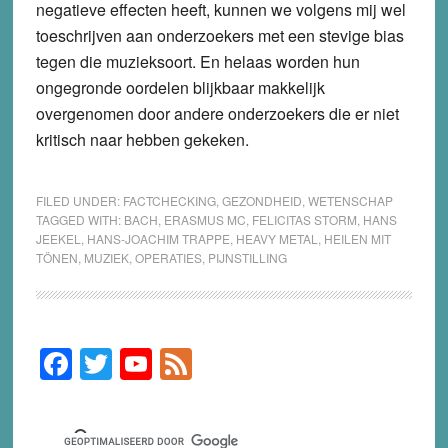
negatieve effecten heeft, kunnen we volgens mij wel
toeschrijven aan onderzoekers met een stevige bias
tegen die muzieksoort. En helaas worden hun
ongegronde oordelen blijkbaar makkelijk
overgenomen door andere onderzoekers die er niet
kritisch naar hebben gekeken.
FILED UNDER:
FACTCHECKING
,
GEZONDHEID
,
WETENSCHAP
TAGGED WITH:
BACH
,
ERASMUS MC
,
FELICITAS STORM
,
HANS
JEEKEL
,
HANS-JOACHIM TRAPPE
,
HEAVY METAL
,
HEILEN MIT
TÖNEN
,
MUZIEK
,
OPERATIES
,
PIJNSTILLING
F
T
Y
F
Primary
Sidebar
a
wi
o
e
c
tt
u
e