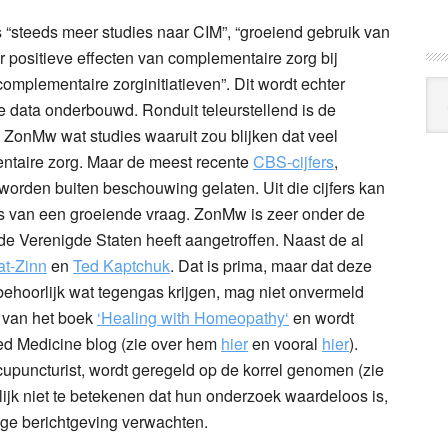
s “steeds meer studies naar CIM”, “groeiend gebruik van
 positieve effecten van complementaire zorg bij
mplementaire zorginitiatieven”. Dit wordt echter
Arc
de data onderbouwd. Ronduit teleurstellend is de
Klo
 ZonMw wat studies waaruit zou blijken dat veel
taire zorg. Maar de meest recente
CBS-cijfers
,
 worden buiten beschouwing gelaten. Uit die cijfers kan
 is van een groeiende vraag. ZonMw is zeer onder de
 de Verenigde Staten heeft aangetroffen. Naast de al
at-Zinn
en
Ted Kaptchuk
. Dat is prima, maar dat deze
 behoorlijk wat tegengas krijgen, mag niet onvermeld
r van het boek
‘
Healing with Homeopathy
‘
en wordt
ed Medicine blog (zie over hem
hier
en vooral
hier
).
upuncturist, wordt geregeld op de korrel genomen (zie
urlijk niet te betekenen dat hun onderzoek waardeloos is,
e berichtgeving verwachten.