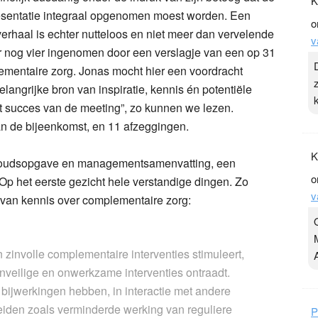
K
esentatie integraal opgenomen moest worden. Een
o
erhaal is echter nutteloos en niet meer dan vervelende
v
r nog vier ingenomen door een verslagje van een op 31
mentaire zorg. Jonas mocht hier een voordracht
angrijke bron van inspiratie, kennis én potentiële
 succes van de meeting”, zo kunnen we lezen.
n de bijeenkomst, en 11 afzeggingen.
K
 inhoudsopgave en managementsamenvatting, een
o
p het eerste gezicht hele verstandige dingen. Zo
v
van kennis over complementaire zorg:
n zinvolle complementaire interventies stimuleert,
nveilige en onwerkzame interventies ontraadt.
ijwerkingen hebben, in interactie met andere
eiden zoals verminderde werking van reguliere
P