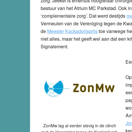
zorg. Jeekel is emeritus hoogleraar chirurg
bestuur van het Atrium MC Parkstad. Ook 
‘complementaire zorg’. Dat werd destijds
me
Vermeulen van de Vereniging tegen de Kwa
de
Meester Kackadorisprijs
toe vanwege het 
niet alles, maar het geeft wel aan dat een k
Signalement.
Ee
Op
im
een
pag
wo
Am
Jo
ZonMw lag al eerder stevig in de clinch
ken