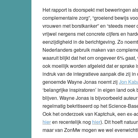
Het rapport is doorspekt met beweringen al
complementaire zorg”, “groeiend bewijs voor
vrouwen met borstkanker” en “steeds meer co
vrijwel nergens met concrete cijfers en har
eenzijdigheid in de berichtgeving. Zo noemt
Nederlanders gebruik maken van complemen
waaruit blijkt dat het om ongeveer 6% gaat,
ook moeilijk worden afgeleid dat er sprake
indruk van de integratieve aanpak die zij in
genoemde Wayne Jonas noemt zij
Jon Kab
‘belangrijke inspiratoren’ in eigen land ook
blijven. Wayne Jonas is bijvoorbeeld auteu
regelmatig bekritiseerd op het Science-Bas
Ook het onderzoek van Kaptchuk, een ex-ac
hier
en recentelijk nog
hier
). Dit hoeft natu
maar van ZonMw mogen we wel evenwichtig