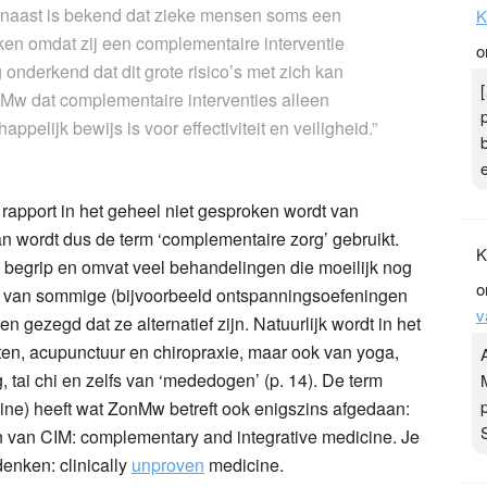
arnaast is bekend dat zieke mensen soms een
K
aken omdat zij een complementaire interventie
o
onderkend dat dit grote risico’s met zich kan
nMw dat complementaire interventies alleen
pelijk bewijs is voor effectiviteit en veiligheid.”
et rapport in het geheel niet gesproken wordt van
an wordt dus de term ‘complementaire zorg’ gebruikt.
K
im begrip en omvat veel behandelingen die moeilijk nog
o
jl van sommige (bijvoorbeeld ontspanningsoefeningen
v
 gezegd dat ze alternatief zijn. Natuurlijk wordt in het
n, acupunctuur en chiropraxie, maar ook van yoga,
 tai chi en zelfs van ‘mededogen’ (p. 14). De term
ne) heeft wat ZonMw betreft ook enigszins afgedaan:
 van CIM: complementary and integrative medicine. Je
enken: clinically
unproven
medicine.