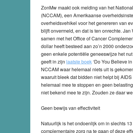
ZonMw maakt ook melding van het National
(NCCAM), een Amerikaanse overheidsinstellin
overheidsvehikel voor het genereren van e
blijft onvermeld, en dat is ten onrechte. J
samen met het Office of Cancer Complement
dollar heeft besteed aan zo’n 2000 onderzo
geen enkele potentiële geneeswijze het nut
geeft in zijn
laatste boek
‘Do You Believe in 
NCCAM waar helemaal niets uit is gekomen,
waaruit bleek dat bidden niet helpt bij AID
helemaal mee te stoppen en geen belastingge
niet bekend mee te zijn. Zouden ze daar we
Geen bewijs van effectiviteit
Natuurlijk is het ondoenlijk om in slechts 
complementaire zorg na te gaan of deze effec