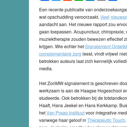
Een recente publicatie van onderzoeksorga
wat opschudding veroorzaakt.
Veel
nieuws
aandacht aan. Het nieuwe rapport zou ervoo
gaan toepassen. Acupunctuur, chiropraxie,
muziektherapie zouden bewezen effectief z
krijgen. Wie echter het
Signalement Ontwikk
complementaire zorg
leest, vindt vrijwel n
betrokken auteurs laat zich kennelijk volled
media.
Het ZonMW-signalement is geschreven door
werkzaam is aan de Haagse Hogeschool en 
studeerde. Ook betrokken bij de totstandko
Haaft, Hans Jeekel en Hans Kerkkamp. Busch
het
Van Praag Instituut
voor
integrative med
vanwege haar geloof in
Therapeutic Touch