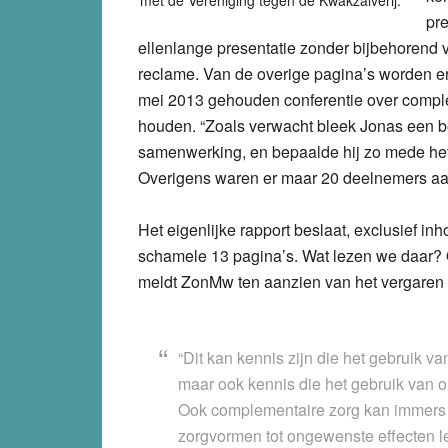
met de Vereniging tegen de Kwakzalverij.
pr
ellenlange presentatie zonder bijbehorend v
reclame. Van de overige pagina’s worden e
mei 2013 gehouden conferentie over comple
houden. “Zoals verwacht bleek Jonas een bel
samenwerking, en bepaalde hij zo mede het
Overigens waren er maar 20 deelnemers aa
Het eigenlijke rapport beslaat, exclusief
schamele 13 pagina’s. Wat lezen we daar? O
meldt ZonMw ten aanzien van het vergaren 
“Dit kan kennis zijn die het gebruik va
maar ook kennis die het gebruik van o
Ook complementaire zorg kan immers b
zorgvormen tot ongewenste effecten l