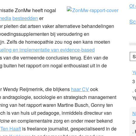
Of
nisatie ZonMw heeft nogal
media
besteedden
er
Sc
r pleiten dat artsen vaker alternatieve behandelingen
 voedingssupplementen bij veroudering en
ijn. Zelfs de homeopathie zou nog een kans moeten
eling en implementatie van evidence-based
S
iets van die vermeende conclusies terug. Eén van de
ig buiten het rapport om nogal enthousiast uit in de
Y
3
 Wendy Reijmerink, die blijkens
haar CV
ook
.
andragologie, sociologie en strategisch management
Y
ming van het rapport waren Martine Busch, Gonny ten
 is van huis uit pedagoge, inmiddels directeur van
N
icine
en complementaire zorg en onder meer bekend
3
.
Ten Haaft
is freelance journalist, gespecialiseerd in de
.