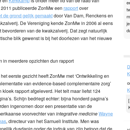
ie en
Kerkkamp
is onder meer lid van de raad van
e
in 2011 publiceerde ZonMw een
rapport
over
t
t de grond gelijk gemaakt
door Van Dam, Renckens en
m
kzalverij. De Vereniging kende ZonMw in 2006 al eens
j
d
bevorderen van de kwakzalverij. Dat zegt natuurlijk
ritische blik gewenst is bij het doorlezen van het nieuwe
P
3
n in meerdere opzichten dun rapport
.
D
t
K
 het eerste gezicht heeft ZonMw met ‘Ontwikkeling en
v
o
plementatie van evidence-based complementaire zorg’
D
K
g
 kloek rapport afgeleverd. Het telt maar liefst 124
z
ina’s. Schijn bedriegt echter: bijna honderd pagina’s
t
rden ingenomen door een presentatie van de
erikaanse voorvechter van
integrative medicine
Wayne
nas
, directeur van het Samueli Institute. Men was
nelijk dusdanig onder de indruk van zijn betoog dat de