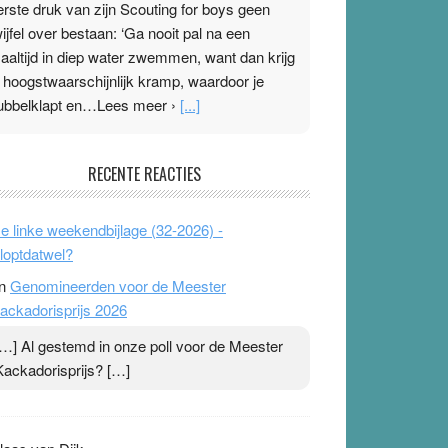
erste druk van zijn Scouting for boys geen
wijfel over bestaan: ‘Ga nooit pal na een
aaltijd in diep water zwemmen, want dan krijg
e hoogstwaarschijnlijk kramp, waardoor je
ubbelklapt en…Lees meer ›
[...]
leisterplakkers in de topspsort
RECENTE REACTIES
1 July 2026
-
Ward van Beek
 Na mondtape is nu de neuspleister in trek bij
e linke weekendbijlage (32-2026) -
opsporters. Ze hopen ermee hun hartslag te
loptdatwel?
erlagen terwijl ze meer zuurstof opnemen.
n
Genomineerden voor de Meester
aarop heeft zo’n pleister geen effect. Maar het
ackadorisprijs 2026
evoel ‘makkelijker te ademen’ kan goud waard
ijn. Door…Lees meer Pleisterplakkers in de
[…] Al gestemd in onze poll voor de Meester
opspsort ›
[...]
Kackadorisprijs? […]