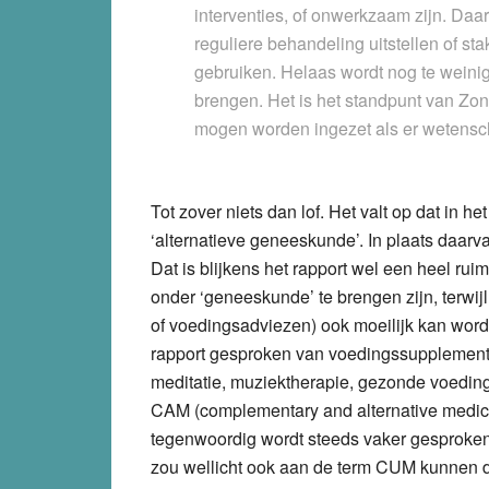
interventies, of onwerkzaam zijn. Da
reguliere behandeling uitstellen of st
gebruiken. Helaas wordt nog te weinig 
brengen. Het is het standpunt van Zo
mogen worden ingezet als er wetenschap
Tot zover niets dan lof. Het valt op dat in h
‘alternatieve geneeskunde’. In plaats daarv
Dat is blijkens het rapport wel een heel ru
onder ‘geneeskunde’ te brengen zijn, terwi
of voedingsadviezen) ook moeilijk kan worden
rapport gesproken van voedingssupplemente
meditatie, muziektherapie, gezonde voeding,
CAM (complementary and alternative medici
tegenwoordig wordt steeds vaker gesproken
zou wellicht ook aan de term CUM kunnen d