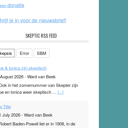
o
e
donatie
 een
k
hrijf je in voor de nieuwsbrief!
SKEPTIC RSS FEED
kepsis
Error
SBM
pe & Ionica zijn skeptisch
 August 2026
-
Ward van Beek
 Ook in het zomernummer van Skepter zijn
pe en Ionica weer skeptisch …
[...]
o Title
1 July 2026
-
Ward van Beek
 Robert Baden-Powell liet er in 1908, in de