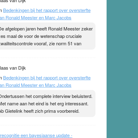
laas van Dijk
n
Bedenkingen bij het rapport over oversterfte
an Ronald Meester en Marc Jacobs
De afgelopen jaren heeft Ronald Meester zeker
zes maal de voor de wetenschap cruciale
kwaliteitscontrole vooraf, zie norm 51 van
laas van Dijk
n
Bedenkingen bij het rapport over oversterfte
an Ronald Meester en Marc Jacobs
Ondertussen het complete interview beluisterd.
Met name aan het eind is het erg interessant.
Ab Gietelink heeft zich prima voorbereid.
recognitie een bayesiaanse update -