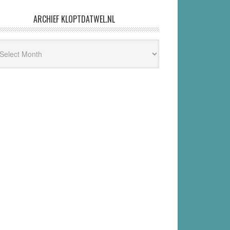
ARCHIEF KLOPTDATWEL.NL
hief
ptdatwel.nl