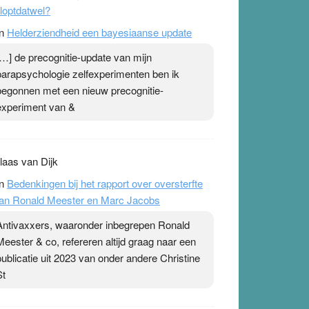
loptdatwel?
n
Helderziendheid een bayesiaanse update
[…] de precognitie-update van mijn
parapsychologie zelfexperimenten ben ik
begonnen met een nieuw precognitie-
experiment van &
laas van Dijk
n
Bedenkingen bij het rapport over oversterfte
an Ronald Meester en Marc Jacobs
Antivaxxers, waaronder inbegrepen Ronald
Meester & co, refereren altijd graag naar een
publicatie uit 2023 van onder andere Christine
St