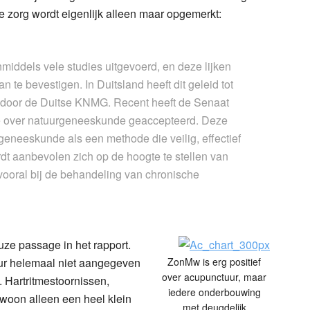
e zorg wordt eigenlijk alleen maar opgemerkt:
nmiddels vele studies uitgevoerd, en deze lijken
van te bevestigen. In Duitsland heeft dit geleid tot
door de Duitse KNMG. Recent heeft de Senaat
ie over natuurgeneeskunde geaccepteerd. Deze
geneeskunde als een methode die veilig, effectief
dt aanbevolen zich op de hoogte te stellen van
ooral bij de behandeling van chronische
ze passage in het rapport.
uur helemaal niet aangegeven
ZonMw is erg positief
over acupunctuur, maar
. Hartritmestoornissen,
iedere onderbouwing
woon alleen een heel klein
met deugdelijk