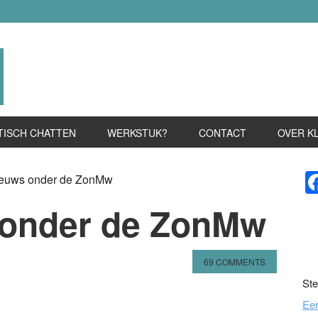
TISCH CHATTEN
WERKSTUK?
CONTACT
OVER K
P
ieuws onder de ZonMw
S
 onder de ZonMw
69 COMMENTS
Ste
n
l
hare
Ee