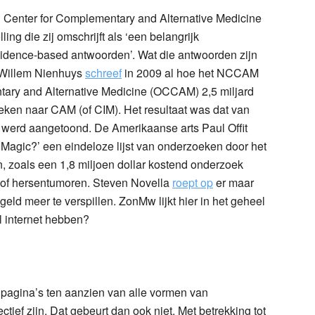
 Center for Complementary and Alternative Medicine
g die zij omschrijft als ‘een belangrijk
vidence-based antwoorden’. Wat die antwoorden zijn
an Willem Nienhuys
schreef
in 2009 al hoe het NCCAM
ary and Alternative Medicine (OCCAM) 2,5 miljard
eken naar CAM (of CIM). Het resultaat was dat van
 werd aangetoond. De Amerikaanse arts Paul Offit
Magic?’ een eindeloze lijst van onderzoeken door het
 zoals een 1,8 miljoen dollar kostend onderzoek
S of hersentumoren. Steven Novella
roept op
er maar
ld meer te verspillen. ZonMw lijkt hier in het geheel
l internet hebben?
13 pagina’s ten aanzien van alle vormen van
tief zijn. Dat gebeurt dan ook niet. Met betrekking tot