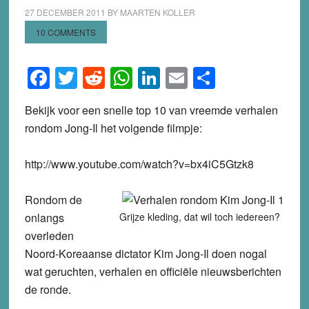
27 DECEMBER 2011
BY
MAARTEN KOLLER
10 COMMENTS
Facebook
Twitter
Reddit
WhatsApp
LinkedIn
Email
Share
Bekijk voor een snelle top 10 van vreemde verhalen
rondom Jong-Il het volgende filmpje:
http://www.youtube.com/watch?v=bx4iC5Gtzk8
Rondom de
onlangs
Grijze kleding, dat wil toch iedereen?
overleden
Noord-Koreaanse dictator Kim Jong-Il doen nogal
wat geruchten, verhalen en officiële nieuwsberichten
de ronde.