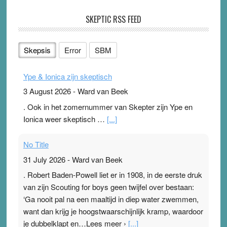
SKEPTIC RSS FEED
Skepsis
Error
SBM
Ype & Ionica zijn skeptisch
3 August 2026
-
Ward van Beek
. Ook in het zomernummer van Skepter zijn Ype en
Ionica weer skeptisch …
[...]
No Title
31 July 2026
-
Ward van Beek
. Robert Baden-Powell liet er in 1908, in de eerste druk
van zijn Scouting for boys geen twijfel over bestaan:
‘Ga nooit pal na een maaltijd in diep water zwemmen,
want dan krijg je hoogstwaarschijnlijk kramp, waardoor
je dubbelklapt en…Lees meer ›
[...]