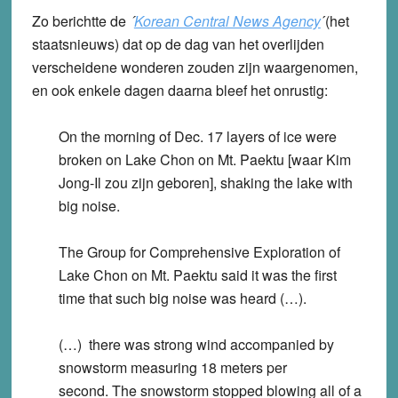
Zo berichtte de
´
Korean Central News Agency
´(het
staatsnieuws) dat op de dag van het overlijden
verscheidene wonderen zouden zijn waargenomen,
en ook enkele dagen daarna bleef het onrustig:
On the morning of Dec. 17 layers of ice were
broken on Lake Chon on Mt. Paektu [waar Kim
Jong-Il zou zijn geboren], shaking the lake with
big noise.
The Group for Comprehensive Exploration of
Lake Chon on Mt. Paektu said it was the first
time that such big noise was heard (…).
(…) there was strong wind accompanied by
snowstorm measuring 18 meters per
second. The snowstorm stopped blowing all of a