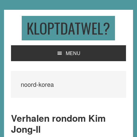
Skip
Skip
Skip
to
to
to
primary
main
primary
KLOPTDATWEL?
navigation
content
sidebar
MENU
noord-korea
Verhalen rondom Kim
Jong-Il