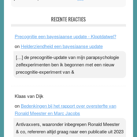
Pleisterplakkers in de topspsort
RECENTE REACTIES
31 July 2026
-
Ward van Beek
. Na mondtape is nu de neuspleister in trek bij
Precognitie een bayesiaanse update - Kloptdatwel?
topsporters. Ze hopen ermee hun hartslag te verlagen
on
Helderziendheid een bayesiaanse update
terwijl ze meer zuurstof opnemen. Daarop heeft zo’n
pleister geen effect. Maar het gevoel ‘makkelijker te
[…] de precognitie-update van mijn parapsychologie
ademen’ kan goud waard zijn. Door…Lees meer
zelfexperimenten ben ik begonnen met een nieuw
Pleisterplakkers in de topspsort ›
[...]
precognitie-experiment van &
Klaas van Dijk
on
Bedenkingen bij het rapport over oversterfte van
Ronald Meester en Marc Jacobs
Antivaxxers, waaronder inbegrepen Ronald Meester
& co, refereren altijd graag naar een publicatie uit 2023