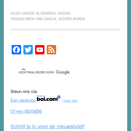
FILED UNDER:
ALGEMEEN
,
OVERIG
TAGGED WITH:
KIM JONG-IL
,
NOORD-KOREA
F
T
Y
F
Primary
Sidebar
a
wi
o
e
c
tt
u
e
e
er
T
d
b
u
Steun ons via:
o
b
Een aankoop
(meer info)
o
e
donatie
Of een
k
Schrijf je in voor de nieuwsbrief!