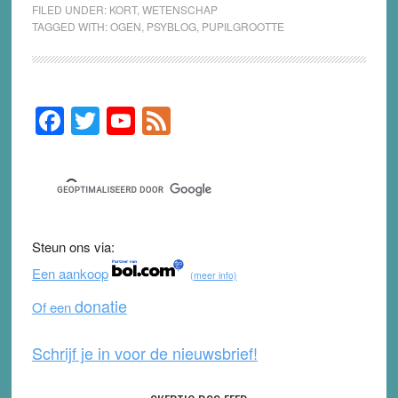
FILED UNDER:
KORT
,
WETENSCHAP
TAGGED WITH:
OGEN
,
PSYBLOG
,
PUPILGROOTTE
F
T
Y
F
Primary
Sidebar
a
wi
o
e
c
tt
u
e
e
er
T
d
b
u
Steun ons via:
o
b
Een aankoop
(meer info)
o
e
donatie
Of een
k
Schrijf je in voor de nieuwsbrief!