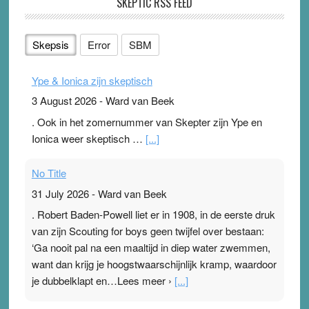
SKEPTIC RSS FEED
Skepsis
Error
SBM
Ype & Ionica zijn skeptisch
3 August 2026
-
Ward van Beek
. Ook in het zomernummer van Skepter zijn Ype en
Ionica weer skeptisch …
[...]
No Title
31 July 2026
-
Ward van Beek
. Robert Baden-Powell liet er in 1908, in de eerste druk
van zijn Scouting for boys geen twijfel over bestaan:
‘Ga nooit pal na een maaltijd in diep water zwemmen,
want dan krijg je hoogstwaarschijnlijk kramp, waardoor
je dubbelklapt en…Lees meer ›
[...]