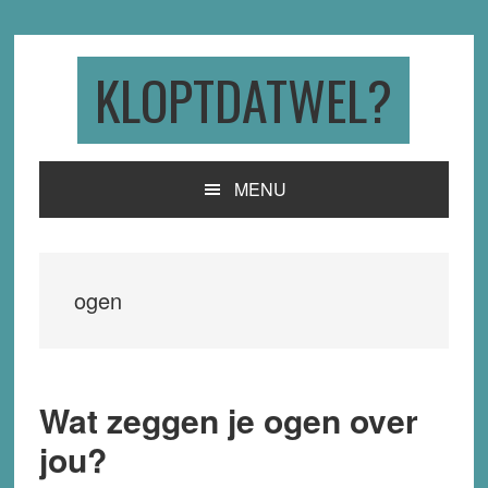
Skip
Skip
Skip
to
to
to
primary
main
primary
KLOPTDATWEL?
navigation
content
sidebar
MENU
ogen
Wat zeggen je ogen over
jou?