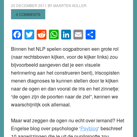
20 DECEMBER 2011
BY
MAARTEN KOLLER
4 COMMENTS
Facebook
Twitter
Reddit
WhatsApp
LinkedIn
Email
Share
Binnen het NLP spelen oogpatronen een grote rol
(naar rechtsboven kijken, voor de kijker links) zou
bijvoorbeeld aangeven dat je een visuele
herinnering aan het construeren bent), iriscopisten
menen diagnoses te kunnen stellen door te kijken
naar de ogen en dan vooral de iris en het zinnetje:
“de ogen zijn de poorten naar de ziel”, kennen we
waarschijnlijk ook allemaal.
Maar wat zeggen de ogen nu echt over iemand? Het
Engelse blog over psychologie ‘
Psyblog
‘ beschreef
10 aanwijzingen die je uit de pupilgrootte zou