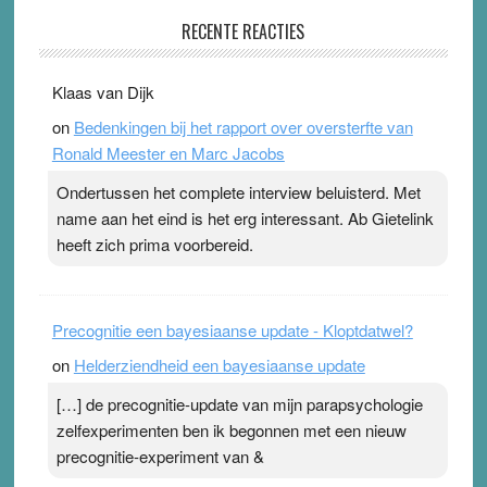
Pleisterplakkers in de topspsort
RECENTE REACTIES
31 July 2026
-
Ward van Beek
. Na mondtape is nu de neuspleister in trek bij
Klaas van Dijk
topsporters. Ze hopen ermee hun hartslag te verlagen
on
Bedenkingen bij het rapport over oversterfte van
terwijl ze meer zuurstof opnemen. Daarop heeft zo’n
Ronald Meester en Marc Jacobs
pleister geen effect. Maar het gevoel ‘makkelijker te
ademen’ kan goud waard zijn. Door…Lees meer
Ondertussen het complete interview beluisterd. Met
Pleisterplakkers in de topspsort ›
[...]
name aan het eind is het erg interessant. Ab Gietelink
heeft zich prima voorbereid.
Precognitie een bayesiaanse update - Kloptdatwel?
on
Helderziendheid een bayesiaanse update
[…] de precognitie-update van mijn parapsychologie
zelfexperimenten ben ik begonnen met een nieuw
precognitie-experiment van &