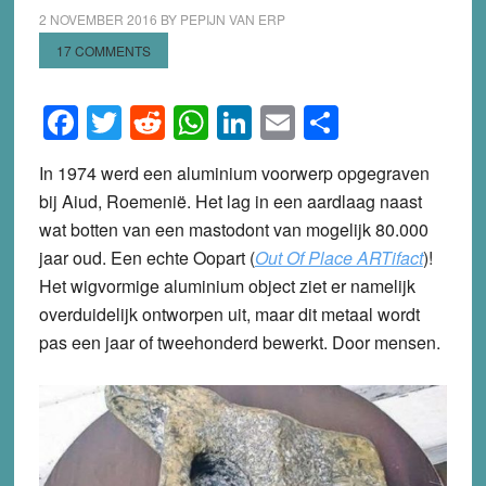
2 NOVEMBER 2016
BY
PEPIJN VAN ERP
17 COMMENTS
Facebook
Twitter
Reddit
WhatsApp
LinkedIn
Email
Share
In 1974 werd een aluminium voorwerp opgegraven
bij Aiud, Roemenië. Het lag in een aardlaag naast
wat botten van een mastodont van mogelijk 80.000
jaar oud. Een echte Oopart (
Out Of Place ARTifact
)!
Het wigvormige aluminium object ziet er namelijk
overduidelijk ontworpen uit, maar dit metaal wordt
pas een jaar of tweehonderd bewerkt. Door mensen.