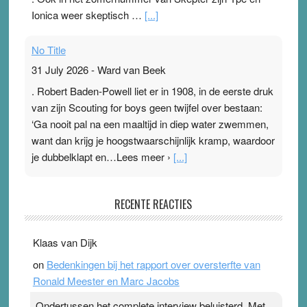
Ionica weer skeptisch …
[...]
No Title
31 July 2026
-
Ward van Beek
. Robert Baden-Powell liet er in 1908, in de eerste druk
van zijn Scouting for boys geen twijfel over bestaan:
‘Ga nooit pal na een maaltijd in diep water zwemmen,
want dan krijg je hoogstwaarschijnlijk kramp, waardoor
je dubbelklapt en…Lees meer ›
[...]
Pleisterplakkers in de topspsort
RECENTE REACTIES
31 July 2026
-
Ward van Beek
. Na mondtape is nu de neuspleister in trek bij
Klaas van Dijk
topsporters. Ze hopen ermee hun hartslag te verlagen
on
Bedenkingen bij het rapport over oversterfte van
terwijl ze meer zuurstof opnemen. Daarop heeft zo’n
Ronald Meester en Marc Jacobs
pleister geen effect. Maar het gevoel ‘makkelijker te
ademen’ kan goud waard zijn. Door…Lees meer
Ondertussen het complete interview beluisterd. Met