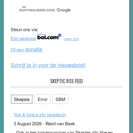
c
tt
u
e
e
er
T
d
b
u
Steun ons via:
o
b
Een aankoop
(meer info)
o
e
donatie
Of een
k
Schrijf je in voor de nieuwsbrief!
SKEPTIC RSS FEED
Skepsis
Error
SBM
Ype & Ionica zijn skeptisch
3 August 2026
-
Ward van Beek
. Ook in het zomernummer van Skepter zijn Ype en