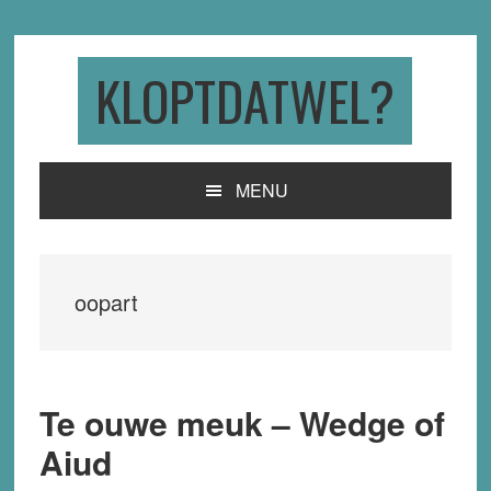
Skip
Skip
Skip
to
to
to
primary
main
primary
KLOPTDATWEL?
navigation
content
sidebar
MENU
oopart
Te ouwe meuk – Wedge of
Aiud