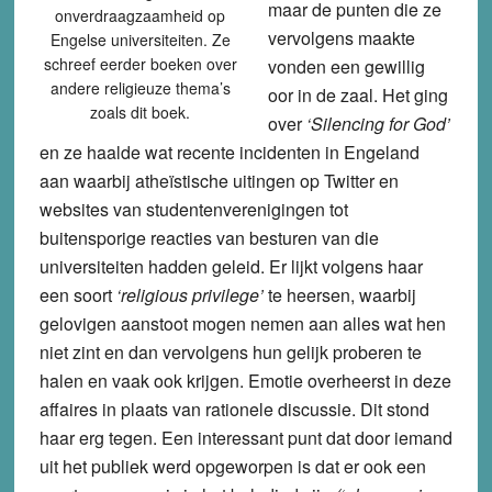
maar de punten die ze
onverdraagzaamheid op
vervolgens maakte
Engelse universiteiten. Ze
schreef eerder boeken over
vonden een gewillig
andere religieuze thema’s
oor in de zaal. Het ging
zoals dit boek.
over
‘Silencing for God’
en ze haalde wat recente incidenten in Engeland
aan waarbij atheïstische uitingen op Twitter en
websites van studentenverenigingen tot
buitensporige reacties van besturen van die
universiteiten hadden geleid. Er lijkt volgens haar
een soort
‘religious privilege’
te heersen, waarbij
gelovigen aanstoot mogen nemen aan alles wat hen
niet zint en dan vervolgens hun gelijk proberen te
halen en vaak ook krijgen. Emotie overheerst in deze
affaires in plaats van rationele discussie. Dit stond
haar erg tegen. Een interessant punt dat door iemand
uit het publiek werd opgeworpen is dat er ook een