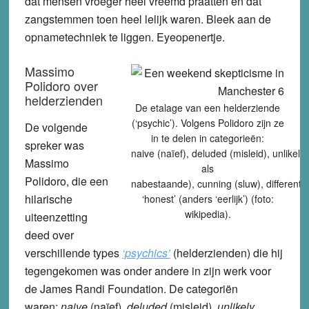
dat mensen vroeger heel vreemd praatten en dat
zangstemmen toen heel lelijk waren. Bleek aan de
opnametechniek te liggen. Eyeopenertje.
Massimo
Polidoro over
helderzienden
De etalage van een helderziende
(‘psychic’). Volgens Polidoro zijn ze
De volgende
in te delen in categorieën:
spreker was
naive (naïef), deluded (misleid), unlikel
Massimo
als
Polidoro, die een
nabestaande), cunning (sluw), differently
hilarische
‘honest’ (anders ‘eerlijk’) (foto:
wikipedia).
uiteenzetting
deed over
verschillende types
‘psychics’
(helderzienden) die hij
tegengekomen was onder andere in zijn werk voor
de James Randi Foundation. De categoriën
waren:
naive
(naïef),
deluded
(misleid),
unlikely