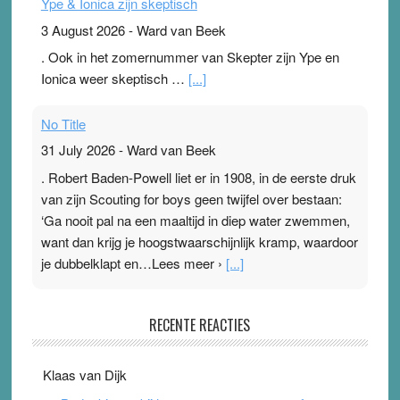
Ype & Ionica zijn skeptisch
3 August 2026
-
Ward van Beek
. Ook in het zomernummer van Skepter zijn Ype en
Ionica weer skeptisch …
[...]
No Title
31 July 2026
-
Ward van Beek
. Robert Baden-Powell liet er in 1908, in de eerste druk
van zijn Scouting for boys geen twijfel over bestaan:
‘Ga nooit pal na een maaltijd in diep water zwemmen,
want dan krijg je hoogstwaarschijnlijk kramp, waardoor
je dubbelklapt en…Lees meer ›
[...]
Pleisterplakkers in de topspsort
RECENTE REACTIES
31 July 2026
-
Ward van Beek
. Na mondtape is nu de neuspleister in trek bij
Klaas van Dijk
topsporters. Ze hopen ermee hun hartslag te verlagen