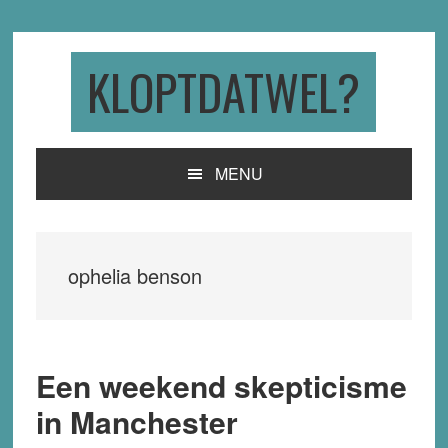
Skip
Skip
Skip
to
to
to
primary
main
primary
KLOPTDATWEL?
navigation
content
sidebar
MENU
ophelia benson
Een weekend skepticisme
in Manchester