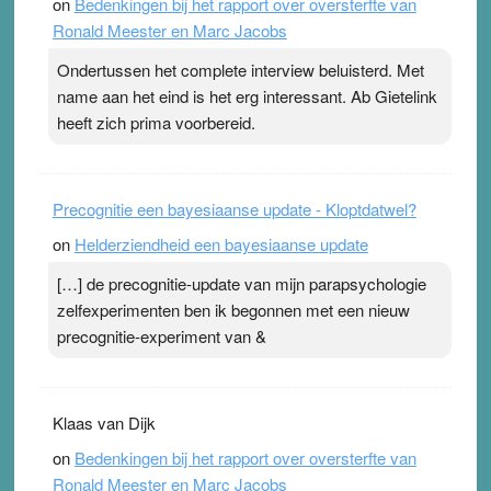
on
Bedenkingen bij het rapport over oversterfte van
terwijl ze meer zuurstof opnemen. Daarop heeft zo’n
Ronald Meester en Marc Jacobs
pleister geen effect. Maar het gevoel ‘makkelijker te
ademen’ kan goud waard zijn. Door…Lees meer
Ondertussen het complete interview beluisterd. Met
Pleisterplakkers in de topspsort ›
[...]
name aan het eind is het erg interessant. Ab Gietelink
heeft zich prima voorbereid.
Precognitie een bayesiaanse update - Kloptdatwel?
on
Helderziendheid een bayesiaanse update
[…] de precognitie-update van mijn parapsychologie
zelfexperimenten ben ik begonnen met een nieuw
precognitie-experiment van &
Klaas van Dijk
on
Bedenkingen bij het rapport over oversterfte van
Ronald Meester en Marc Jacobs