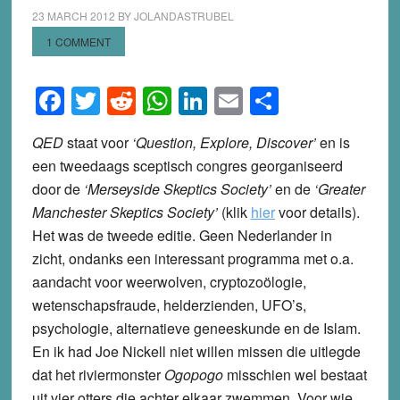
23 MARCH 2012
BY
JOLANDASTRUBEL
1 COMMENT
Facebook
Twitter
Reddit
WhatsApp
LinkedIn
Email
Share
QED
staat voor
‘Question, Explore, Discover’
en is
een tweedaags sceptisch congres georganiseerd
door de
‘Merseyside Skeptics Society’
en de
‘Greater
Manchester Skeptics Society’
(klik
hier
voor details).
Het was de tweede editie. Geen Nederlander in
zicht, ondanks een interessant programma met o.a.
aandacht voor weerwolven, cryptozoölogie,
wetenschapsfraude, helderzienden, UFO’s,
psychologie, alternatieve geneeskunde en de Islam.
En ik had Joe Nickell niet willen missen die uitlegde
dat het riviermonster
Ogopogo
misschien wel bestaat
uit vier otters die achter elkaar zwemmen. Voor wie