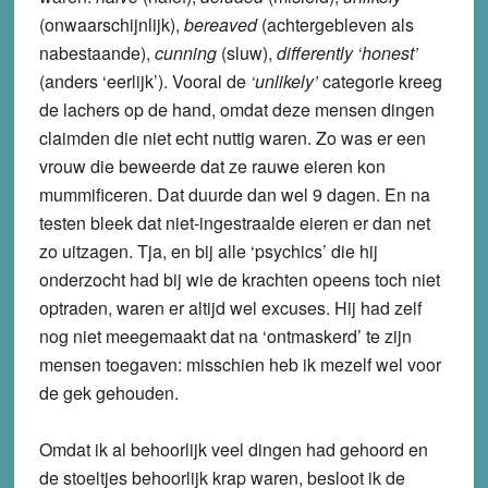
(onwaarschijnlijk),
bereaved
(achtergebleven als
nabestaande),
cunning
(sluw),
differently ‘honest’
(anders ‘eerlijk’). Vooral de
‘unlikely’
categorie kreeg
de lachers op de hand, omdat deze mensen dingen
claimden die niet echt nuttig waren. Zo was er een
vrouw die beweerde dat ze rauwe eieren kon
mummificeren. Dat duurde dan wel 9 dagen. En na
testen bleek dat niet-ingestraalde eieren er dan net
zo uitzagen. Tja, en bij alle ‘psychics’ die hij
onderzocht had bij wie de krachten opeens toch niet
optraden, waren er altijd wel excuses. Hij had zelf
nog niet meegemaakt dat na ‘ontmaskerd’ te zijn
mensen toegaven: misschien heb ik mezelf wel voor
de gek gehouden.
Omdat ik al behoorlijk veel dingen had gehoord en
de stoeltjes behoorlijk krap waren, besloot ik de