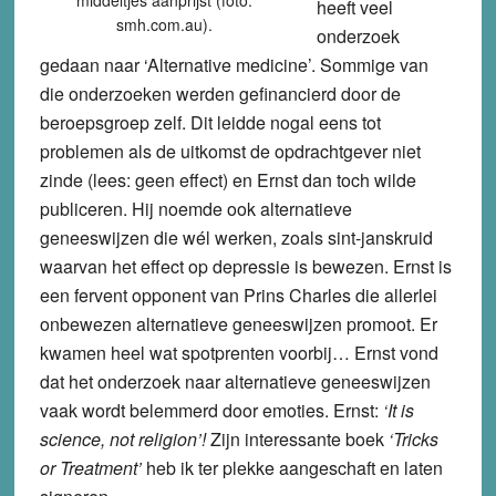
middeltjes aanprijst (foto:
heeft veel
smh.com.au).
onderzoek
gedaan naar ‘Alternative medicine’. Sommige van
die onderzoeken werden gefinancierd door de
beroepsgroep zelf. Dit leidde nogal eens tot
problemen als de uitkomst de opdrachtgever niet
zinde (lees: geen effect) en Ernst dan toch wilde
publiceren. Hij noemde ook alternatieve
geneeswijzen die wél werken, zoals sint-janskruid
waarvan het effect op depressie is bewezen. Ernst is
een fervent opponent van Prins Charles die allerlei
onbewezen alternatieve geneeswijzen promoot. Er
kwamen heel wat spotprenten voorbij… Ernst vond
dat het onderzoek naar alternatieve geneeswijzen
vaak wordt belemmerd door emoties. Ernst:
‘It is
science, not religion’!
Zijn interessante boek
‘Tricks
or Treatment’
heb ik ter plekke aangeschaft en laten