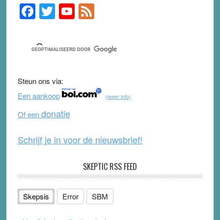
F
T
Y
F
Primary
Sidebar
a
wi
o
e
c
tt
u
e
e
er
T
d
b
u
Steun ons via:
o
b
Een aankoop
(meer info)
o
e
donatie
Of een
k
Schrijf je in voor de nieuwsbrief!
SKEPTIC RSS FEED
Skepsis
Error
SBM