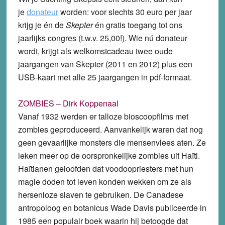
je
donateur
worden: voor slechts 30 euro per jaar
krijg je én de
Skepter
én gratis toegang tot ons
jaarlijks congres (t.w.v. 25,00!). Wie nú donateur
wordt, krijgt als welkomstcadeau twee oude
jaargangen van Skepter (2011 en 2012) plus een
USB-kaart met alle 25 jaargangen in pdf-formaat.
ZOMBIES – Dirk Koppenaal
Vanaf 1932 werden er talloze bioscoopfilms met
zombies geproduceerd. Aanvankelijk waren dat nog
geen gevaarlijke monsters die mensenvlees aten. Ze
leken meer op de oorspronkelijke zombies uit Haïti.
Haïtianen geloofden dat voodoopriesters met hun
magie doden tot leven konden wekken om ze als
hersenloze slaven te gebruiken. De Canadese
antropoloog en botanicus Wade Davis publiceerde in
1985 een populair boek waarin hij betoogde dat