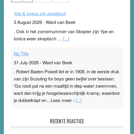
Ype & Ionica zijn skeptisch
3 August 2026
-
Ward van Beek
. Ook in het zomernummer van Skepter zijn Ype en
Ionica weer skeptisch …
[...]
No Title
31 July 2026
-
Ward van Beek
. Robert Baden-Powell liet er in 1908, in de eerste druk
van zijn Scouting for boys geen twijfel over bestaan:
‘Ga nooit pal na een maaltijd in diep water zwemmen,
want dan krijg je hoogstwaarschijnlijk kramp, waardoor
je dubbelklapt en…Lees meer ›
[...]
Pleisterplakkers in de topspsort
RECENTE REACTIES
31 July 2026
-
Ward van Beek
. Na mondtape is nu de neuspleister in trek bij