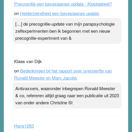
Precognitie een bayesiaanse update - Kloptdatwel?
topsporters. Ze hopen ermee hun hartslag te verlagen
on
Helderziendheid een bayesiaanse update
terwijl ze meer zuurstof opnemen. Daarop heeft zo’n
pleister geen effect. Maar het gevoel ‘makkelijker te
[…] de precognitie-update van mijn parapsychologie
ademen’ kan goud waard zijn. Door…Lees meer
zelfexperimenten ben ik begonnen met een nieuw
Pleisterplakkers in de topspsort ›
[...]
precognitie-experiment van &
Klaas van Dijk
on
Bedenkingen bij het rapport over oversterfte van
Ronald Meester en Marc Jacobs
Antivaxxers, waaronder inbegrepen Ronald Meester
& co, refereren altijd graag naar een publicatie uit 2023
van onder andere Christine St
Hans1263