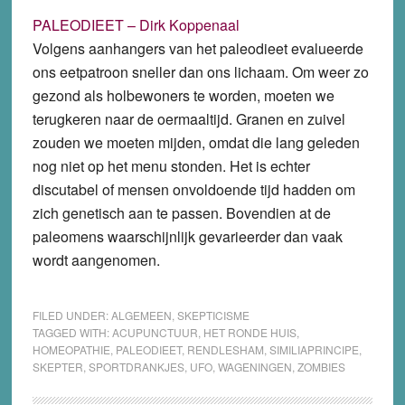
PALEODIEET – Dirk Koppenaal
Volgens aanhangers van het paleodieet evalueerde
ons eetpatroon sneller dan ons lichaam. Om weer zo
gezond als holbewoners te worden, moeten we
terugkeren naar de oermaaltijd. Granen en zuivel
zouden we moeten mijden, omdat die lang geleden
nog niet op het menu stonden. Het is echter
discutabel of mensen onvoldoende tijd hadden om
zich genetisch aan te passen. Bovendien at de
paleomens waarschijnlijk gevarieerder dan vaak
wordt aangenomen.
FILED UNDER:
ALGEMEEN
,
SKEPTICISME
TAGGED WITH:
ACUPUNCTUUR
,
HET RONDE HUIS
,
HOMEOPATHIE
,
PALEODIEET
,
RENDLESHAM
,
SIMILIAPRINCIPE
,
SKEPTER
,
SPORTDRANKJES
,
UFO
,
WAGENINGEN
,
ZOMBIES