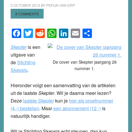
3 OCTOBER 2013
BY
PEPIJN VAN ERP
8 COMMENTS
Facebook
Twitter
Reddit
WhatsApp
LinkedIn
Email
Share
Skepter
is een
uitgave van
de
Stichting
De cover van Skepter jaargang 26
nummer 1.
Skepsis
.
Hieronder volgt een samenvatting van de artikelen
uit de laatste
Skepter
. Wil je daarna meer lezen?
Deze
laatste
Skepter
kun je
hier als proefnummer
(4,-) bestellen
.
Maar
een abonnement (12,-)
is
natuurlijk handiger.
Wil je Stichting Skepsis echt steunen, dan kun