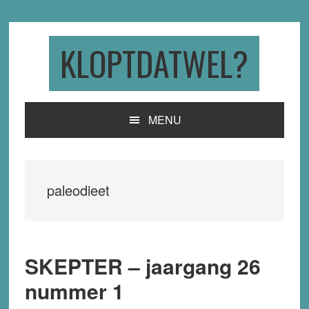
Skip
Skip
Skip
to
to
to
primary
main
primary
KLOPTDATWEL?
navigation
content
sidebar
MENU
paleodieet
SKEPTER – jaargang 26
nummer 1