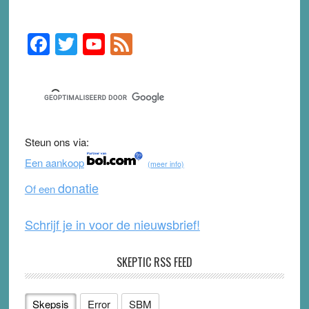
F
T
Y
F
Primary
Sidebar
a
wi
o
e
c
tt
u
e
e
er
T
d
b
u
Steun ons via:
o
b
Een aankoop
(meer info)
o
e
donatie
Of een
k
Schrijf je in voor de nieuwsbrief!
SKEPTIC RSS FEED
Skepsis
Error
SBM