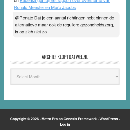
on
Bedenkingen bij het rapport over oversterfte van
Ronald Meester en Marc Jacobs
@Renate Dat je een aantal richtingen hebt binnen de
alternatieve maar ook de reguliere gezondheidszorg,
is op zich niet zo
ARCHIEF KLOPTDATWEL.NL
Archief
Kloptdatwel.nl
Copyright © 2026 ·
Metro Pro
on
Genesis Framework
·
WordPress
·
Log in