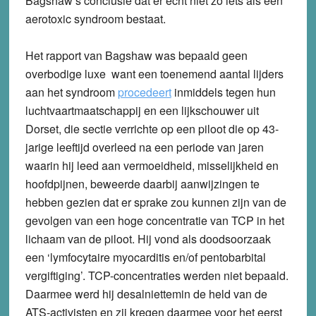
Bagshaw’s conclusie dat er echt niet zo iets als een
aerotoxic syndroom bestaat.
Het rapport van Bagshaw was bepaald geen
overbodige luxe want een toenemend aantal lijders
aan het syndroom
procedeert
inmiddels tegen hun
luchtvaartmaatschappij en een lijkschouwer uit
Dorset, die sectie verrichte op een piloot die op 43-
jarige leeftijd overleed na een periode van jaren
waarin hij leed aan vermoeidheid, misselijkheid en
hoofdpijnen, beweerde daarbij aanwijzingen te
hebben gezien dat er sprake zou kunnen zijn van de
gevolgen van een hoge concentratie van TCP in het
lichaam van de piloot. Hij vond als doodsoorzaak
een ‘lymfocytaire myocarditis en/of pentobarbital
vergiftiging’. TCP-concentraties werden niet bepaald.
Daarmee werd hij desalniettemin de held van de
ATS-activisten en zij kregen daarmee voor het eerst