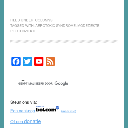
FILED UNDER:
COLUMNS
TAGGED WITH:
AEROTOXIC SYNDROME
,
MODEZIEKTE
,
PILOTENZIEKTE
F
T
Y
F
Primary
Sidebar
a
wi
o
e
c
tt
u
e
e
er
T
d
b
u
Steun ons via:
o
b
Een aankoop
(meer info)
o
e
donatie
Of een
k