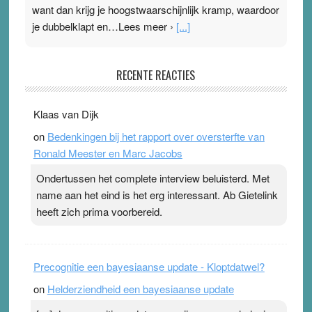
want dan krijg je hoogstwaarschijnlijk kramp, waardoor
je dubbelklapt en…Lees meer ›
[...]
Pleisterplakkers in de topspsort
RECENTE REACTIES
31 July 2026
-
Ward van Beek
. Na mondtape is nu de neuspleister in trek bij
Klaas van Dijk
topsporters. Ze hopen ermee hun hartslag te verlagen
on
Bedenkingen bij het rapport over oversterfte van
terwijl ze meer zuurstof opnemen. Daarop heeft zo’n
Ronald Meester en Marc Jacobs
pleister geen effect. Maar het gevoel ‘makkelijker te
ademen’ kan goud waard zijn. Door…Lees meer
Ondertussen het complete interview beluisterd. Met
Pleisterplakkers in de topspsort ›
[...]
name aan het eind is het erg interessant. Ab Gietelink
heeft zich prima voorbereid.
Precognitie een bayesiaanse update - Kloptdatwel?
on
Helderziendheid een bayesiaanse update