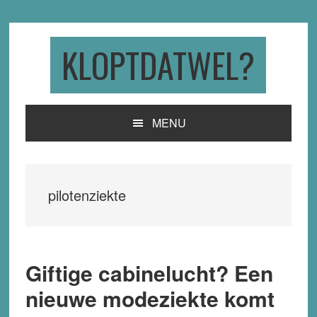
Skip
Skip
Skip
to
to
to
primary
main
primary
KLOPTDATWEL?
navigation
content
sidebar
MENU
pilotenziekte
Giftige cabinelucht? Een
nieuwe modeziekte komt