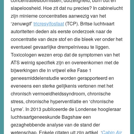
concentratiestoornissen, duizeligheid, burn out en
slapeloosheid. Hoe zit dat nu precies? In cabinelucht
zijn minieme concentraties aanwezig van het
‘zenuwgif’
tricresylfosfaat
(TCP). Britse luchtvaart
autoriteiten deden als eerste onderzoek naar de
concentratie van deze stof en die bleek ver onder het
eventueel gevaarlijke drempelniveau te liggen.
Toxicologen wezen erop dat de symptomen van het
ATS weinig specifiek zijn en overeenkomen met de
bijwerkingen die in vrijwel elke Fase 1
geneesmiddelenstudie worden gerapporteerd en
eveneens een sterke gelijkenis vertonen met het
chronisch vermoeidheidssyndroom, chronische
stress, chronische hyperventilatie en ‘chronische
Lyme’. In 2013 publiceerde de Londense hoogleraar
luchtvaartgeneeskunde Bagshaw een
gezaghebbende analyse van de stand der
wetenschap. Enkele citaten uit zijn artikel
‘
Cabin Air