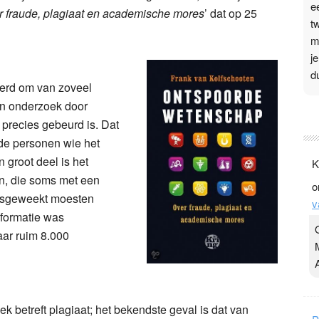
e
 fraude, plagiaat en academische mores
’ dat op 25
t
m
j
d
eerd om van zoveel
an onderzoek door
P
 precies gebeurd is. Dat
3
 de personen wie het
.
 groot deel is het
K
t
n, die soms met een
o
v
losgeweekt moesten
v
D
nformatie was
g
aar ruim 8.000
z
t
k betreft plagiaat; het bekendste geval is dat van