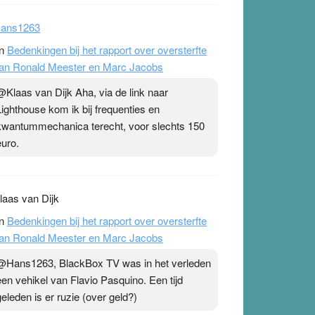
ans1263
n
Bedenkingen bij het rapport over oversterfte
an Ronald Meester en Marc Jacobs
@Klaas van Dijk Aha, via de link naar
Lighthouse kom ik bij frequenties en
kwantummechanica terecht, voor slechts 150
euro.
laas van Dijk
n
Bedenkingen bij het rapport over oversterfte
an Ronald Meester en Marc Jacobs
@Hans1263, BlackBox TV was in het verleden
een vehikel van Flavio Pasquino. Een tijd
geleden is er ruzie (over geld?)