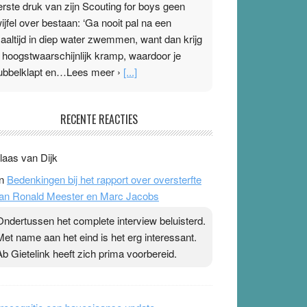
erste druk van zijn Scouting for boys geen
wijfel over bestaan: ‘Ga nooit pal na een
aaltijd in diep water zwemmen, want dan krijg
e hoogstwaarschijnlijk kramp, waardoor je
ubbelklapt en…Lees meer ›
[...]
leisterplakkers in de topspsort
RECENTE REACTIES
1 July 2026
-
Ward van Beek
 Na mondtape is nu de neuspleister in trek bij
laas van Dijk
opsporters. Ze hopen ermee hun hartslag te
n
Bedenkingen bij het rapport over oversterfte
erlagen terwijl ze meer zuurstof opnemen.
an Ronald Meester en Marc Jacobs
aarop heeft zo’n pleister geen effect. Maar het
evoel ‘makkelijker te ademen’ kan goud waard
Ondertussen het complete interview beluisterd.
ijn. Door…Lees meer Pleisterplakkers in de
Met name aan het eind is het erg interessant.
opspsort ›
[...]
Ab Gietelink heeft zich prima voorbereid.