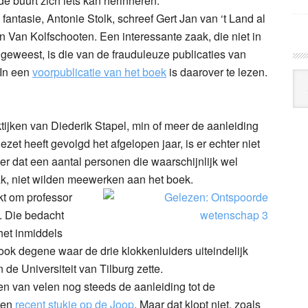
e buurt zich iets kan herinneren.
antasie, Antonie Stolk, schreef Gert Jan van ‘t Land al
 Van Kolfschooten. Een interessante zaak, die niet in
eweest, is die van de frauduleuze publicaties van
 In een
voorpublicatie van het boek
is daarover te lezen.
Arc
Klo
ktijken van Diederik Stapel, min of meer de aanleiding
et heeft gevolgd het afgelopen jaar, is er echter niet
er dat een aantal personen die waarschijnlijk wel
ak, niet wilden meewerken aan het boek.
kt om professor
. Die bedacht
het inmiddels
ook degene waar de drie klokkenluiders uiteindelijk
 de Universiteit van Tilburg zette.
en van velen nog steeds de aanleiding tot de
een
recent stukje op de Joop
. Maar dat klopt niet, zoals