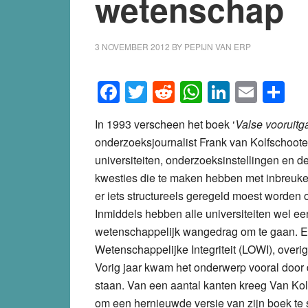
wetenschap
3 NOVEMBER 2012
BY
PEPIJN VAN ERP
Facebook
Twitter
Reddit
WhatsApp
LinkedI
Emai
S
In 1993 verscheen het boek ‘
Valse vooruit
onderzoeksjournalist Frank van Kolfschooten
universiteiten, onderzoeksinstellingen e
kwesties die te maken hebben met inbreuken
er iets structureels geregeld moest worden
Inmiddels hebben alle universiteiten wel 
wetenschappelijk wangedrag om te gaan. E
Wetenschappelijke Integriteit (LOWI), overi
Vorig jaar kwam het onderwerp vooral door
staan. Van een aantal kanten kreeg Van Kolf
om een hernieuwde versie van zijn boek te 