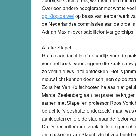
dodelijke slachtoffers, waarvan niemand in d
Over een andere hoogleraar met wat te veel f
op Kloptdatwel
op basis van eerder werk van
de Nederlandse commissies aan de orde is g
Adrian Maxim over satellietontvangerchips.
Affaire Stapel
Ruime aandacht is er natuurlijk voor de pra
voor het boek. Voor degene die zaak nauwgez
zo veel nieuws in te ontdekken. Het is jamm
nieuw licht kunnen doen schijnen op de za
Zo is het Van Kolfschooten helaas niet gelu
Marcel Zeelenberg aan het praten te krijgen
samen met Stapel en professor Roos Vonk 
beruchte ‘vleeshufteronderzoek’, maar was 
aanklopten en die de stap naar de rector van
Dat ‘vleeshufteronderzoek’ is in de gedacht
ontmaskering van Stapel, zie bijvoorbeeld 