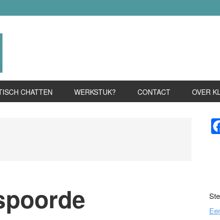
TISCH CHATTEN
WERKSTUK?
CONTACT
OVER K
P
S
spoorde
Ste
Ee