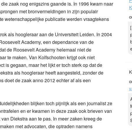
P
t die zaak nog enigszins gaande is. In 1996 kwam naar
K
sprongen met bronvermeldingen in zijn populair
o
te wetenschappelijke publicatie werden vraagtekens
trok als hoogleraar aan de Universiteit Leiden. In 2004
de Roosevelt Academy, een dependance van de
 dat de Roosevelt Academy helemaal niet de
 te maken. Van Kolfschooten krijgt ook niet
ct is gegaan, maar het lijkt er toch sterk op dat de
K
ekstra als hoogleraar heeft aangesteld, zonder de
ns doet de zaak anno 2012 echter af als een
o
v
duidelijkheden blijken toch pijnlijk als een journalist ze
 ontrafelen en er kwamen in deze zaak ook brieven van
 van Diekstra aan te pas. In meer zaken kreeg de
te maken met advocaten, die optraden namens