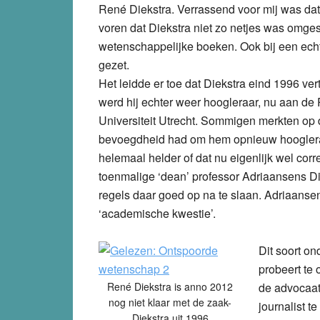
René Diekstra. Verrassend voor mij was da
voren dat Diekstra niet zo netjes was omge
wetenschappelijke boeken. Ook bij een ech
gezet.
Het leidde er toe dat Diekstra eind 1996 ver
werd hij echter weer hoogleraar, nu aan 
Universiteit Utrecht. Sommigen merkten op
bevoegdheid had om hem opnieuw hoogleraar
helemaal helder of dat nu eigenlijk wel corre
toenmalige ‘dean’ professor Adriaansens Di
regels daar goed op na te slaan. Adriaanse
‘academische kwestie’.
Dit soort on
probeert te
René Diekstra is anno 2012
de advocaat
nog niet klaar met de zaak-
journalist 
Diekstra uit 1996