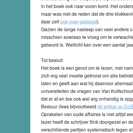
in het boek ook naar voren komt. Het onde
maar was niet de reden dat de drie klokkenlu
daar zelf
ook over geblogd
).
Gezien de lange nasleep van veel andere ca
misschien sowieso te vroeg om te verwacht
gebeurd is. Wellicht kan over een aantal jaar
Tot besluit
Het boek is een genot om te lezen, met name 
zich erg veel moeite getroost om alle betro
laten en geeft aan wat hij daarvoor allemaal
universiteiten de vragen van Van Kolfschoo
dat er af en toe ook wel erg onhandig is o
Bestuur (lees bijvoorbeeld
dit artikel op DU
Oprakelen van oude affaires is niet altijd e
lezer heeft de schrijver flink doorgezet en 
verschillende partijen systematisch tegen e