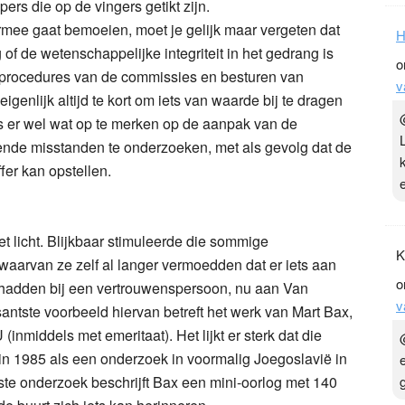
rs die op de vingers getikt zijn.
mee gaat bemoeien, moet je gelijk maar vergeten dat
H
 of de wetenschappelijke integriteit in het gedrang is
o
 procedures van de commissies en besturen van
v
eigenlijk altijd te kort om iets van waarde bij te dragen
is er wel wat op te merken op de aanpak van de
ende misstanden te onderzoeken, met als gevolg dat de
fer kan opstellen.
 licht. Blijkbaar stimuleerde die sommige
K
arvan ze zelf al langer vermoedden dat er iets aan
o
d hadden bij een vertrouwenspersoon, nu aan Van
v
santste voorbeeld hiervan betreft het werk van Mart Bax,
inmiddels met emeritaat). Het lijkt er sterk dat die
in 1985 als een onderzoek in voormalig Joegoslavië in
atste onderzoek beschrijft Bax een mini-oorlog met 140