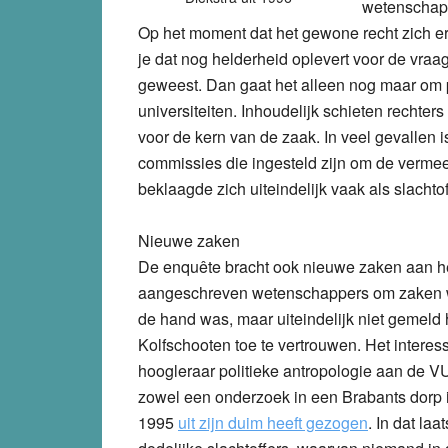
wetenschappe
Op het moment dat het gewone recht zich er
je dat nog helderheid oplevert voor de vraag
geweest. Dan gaat het alleen nog maar om
universiteiten. Inhoudelijk schieten rechters 
voor de kern van de zaak. In veel gevallen 
commissies die ingesteld zijn om de verme
beklaagde zich uiteindelijk vaak als slachtof
Nieuwe zaken
De enquête bracht ook nieuwe zaken aan het
aangeschreven wetenschappers om zaken wa
de hand was, maar uiteindelijk niet gemel
Kolfschooten toe te vertrouwen. Het interes
hoogleraar politieke antropologie aan de VU (
zowel een onderzoek in een Brabants dorp 
1995
uit zijn duim heeft gezogen
. In dat la