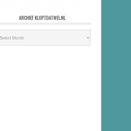
ARCHIEF KLOPTDATWEL.NL
hief
ptdatwel.nl