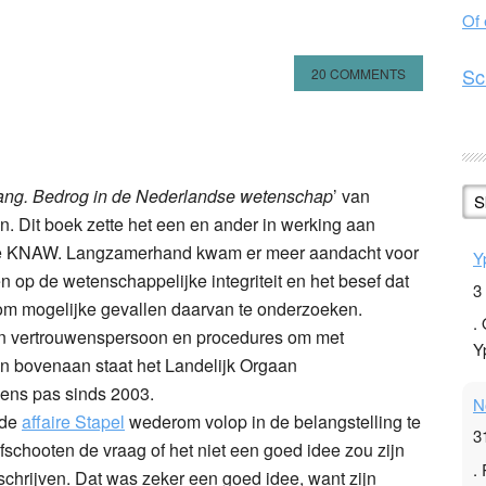
Of
Sc
20 COMMENTS
n
l
hare
gang. Bedrog in de Nederlandse wetenschap
’ van
S
. Dit boek zette het een en ander in werking aan
n de KNAW. Langzamerhand kwam er meer aandacht voor
Y
 op de wetenschappelijke integriteit en het besef dat
3
 om mogelijke gevallen daarvan te onderzoeken.
.
een vertrouwenspersoon en procedures om met
Y
n bovenaan staat het Landelijk Orgaan
gens pas sinds 2003.
N
 de
affaire Stapel
wederom volop in de belangstelling te
3
schooten de vraag of het niet een goed idee zou zijn
.
schrijven. Dat was zeker een goed idee, want zijn