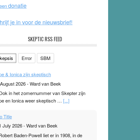
o
e
donatie
 een
k
hrijf je in voor de nieuwsbrief!
SKEPTIC RSS FEED
kepsis
Error
SBM
pe & Ionica zijn skeptisch
 August 2026
-
Ward van Beek
 Ook in het zomernummer van Skepter zijn
pe en Ionica weer skeptisch …
[...]
o Title
1 July 2026
-
Ward van Beek
 Robert Baden-Powell liet er in 1908, in de