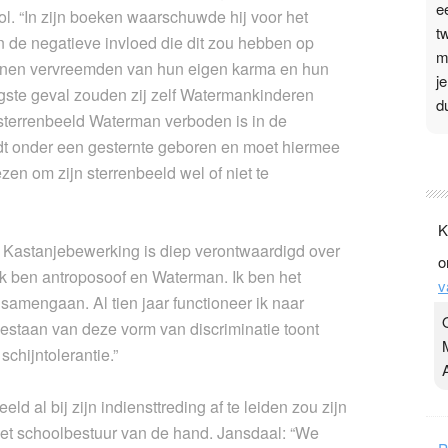
e
ol. “In zijn boeken waarschuwde hij voor het
t
n de negatieve invloed die dit zou hebben op
m
nnen vervreemden van hun eigen karma en hun
j
rgste geval zouden zij zelf Watermankinderen
d
 sterrenbeeld Waterman verboden is in de
rdt onder een gesternte geboren en moet hiermee
P
ezen om zijn sterrenbeeld wel of niet te
3
.
K
t
Kastanjebewerking is diep verontwaardigd over
o
v
Ik ben antroposoof en Waterman. Ik ben het
v
D
amengaan. Al tien jaar functioneer ik naar
g
oestaan van deze vorm van discriminatie toont
z
chijntolerantie.”
t
d al bij zijn indiensttreding af te leiden zou zijn
het schoolbestuur van de hand. Jansdaal: “We