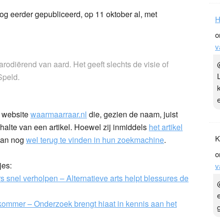
og eerder gepubliceerd, op 11 oktober al, met
H
o
v
f parodiërend van aard. Het geeft slechts de visie of
Speld.
e website
waarmaarraar.nl
die, gezien de naam, juist
alte van een artikel. Hoewel zij inmiddels
het artikel
K
van nog
wel terug te vinden in hun zoekmachine
.
o
jes:
v
snel verholpen – Alternatieve arts helpt blessures de
ommer – Onderzoek brengt hiaat in kennis aan het