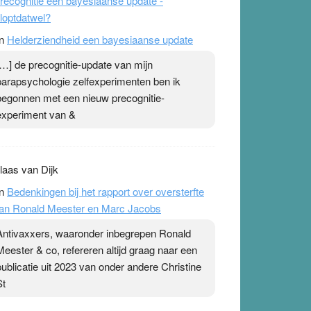
recognitie een bayesiaanse update -
loptdatwel?
n
Helderziendheid een bayesiaanse update
[…] de precognitie-update van mijn
parapsychologie zelfexperimenten ben ik
begonnen met een nieuw precognitie-
experiment van &
laas van Dijk
n
Bedenkingen bij het rapport over oversterfte
an Ronald Meester en Marc Jacobs
Antivaxxers, waaronder inbegrepen Ronald
Meester & co, refereren altijd graag naar een
publicatie uit 2023 van onder andere Christine
St