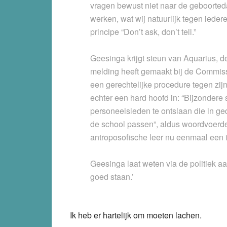
vragen bewust niet naar de geboorteda
werken, wat wij natuurlijk tegen ieder
principe “Don’t ask, don’t tell.”
Geesinga krijgt steun van Aquarius, 
melding heeft gemaakt bij de Commis
een gerechtelijke procedure tegen zi
echter een hard hoofd in: “Bijzondere
personeelsleden te ontslaan die in ged
de school passen”, aldus woordvoerde
antroposofische leer nu eenmaal een i
Geesinga laat weten via de politiek aa
goed staan.’
Ik heb er hartelijk om moeten lachen.