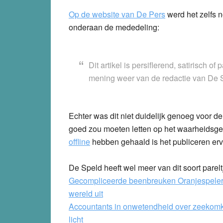
Op de website van De Pers
werd het zelfs n
onderaan de mededeling:
Dit artikel is persiflerend, satirisch o
mening weer van de redactie van De 
Echter was dit niet duidelijk genoeg voor d
goed zou moeten letten op het waarheidsgeh
offline
hebben gehaald is het publiceren er
De Speld heeft wel meer van dit soort parelt
Gecompliceerde beenbreuken Oranjespelers 
wereld uit
Accountants in onwetendheid over zeekomk
licht