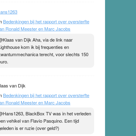
ans1263
n
Bedenkingen bij het rapport over oversterfte
an Ronald Meester en Marc Jacobs
@Klaas van Dijk Aha, via de link naar
Lighthouse kom ik bij frequenties en
kwantummechanica terecht, voor slechts 150
euro.
laas van Dijk
n
Bedenkingen bij het rapport over oversterfte
an Ronald Meester en Marc Jacobs
@Hans1263, BlackBox TV was in het verleden
een vehikel van Flavio Pasquino. Een tijd
geleden is er ruzie (over geld?)