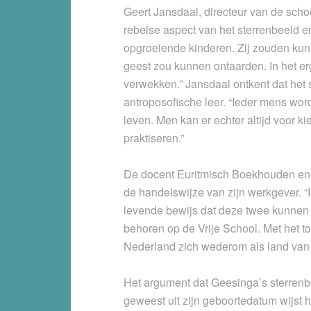
Geert Jansdaal, directeur van de scho
rebelse aspect van het sterrenbeeld e
opgroeiende kinderen. Zij zouden ku
geest zou kunnen ontaarden. In het e
verwekken.” Jansdaal ontkent dat het
antroposofische leer. “Ieder mens wo
leven. Men kan er echter altijd voor ki
praktiseren.”
De docent Euritmisch Boekhouden en 
de handelswijze van zijn werkgever. “
levende bewijs dat deze twee kunnen s
behoren op de Vrije School. Met het t
Nederland zich wederom als land van s
Het argument dat Geesinga’s sterrenbeel
geweest uit zijn geboortedatum wijst 