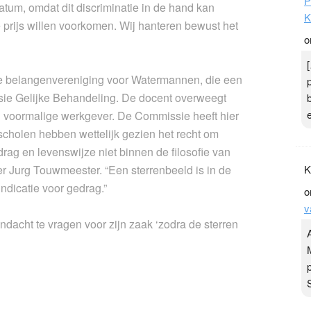
P
tum, omdat dit discriminatie in de hand kan
K
e prijs willen voorkomen. Wij hanteren bewust het
o
de belangenvereniging voor Watermannen, die een
sie Gelijke Behandeling. De docent overweegt
jn voormalige werkgever. De Commissie heeft hier
 scholen hebben wettelijk gezien het recht om
rag en levenswijze niet binnen de filosofie van
r Jurg Touwmeester. “Een sterrenbeeld is in de
K
ndicatie voor gedrag.”
o
v
ndacht te vragen voor zijn zaak ‘zodra de sterren