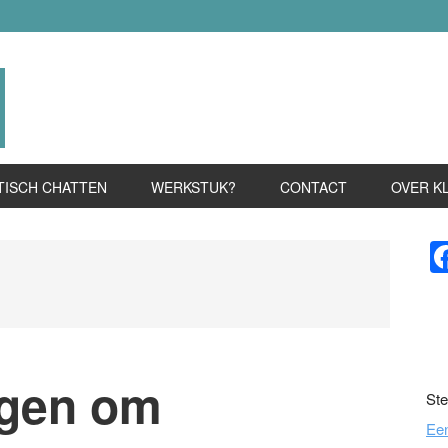
TISCH CHATTEN
WERKSTUK?
CONTACT
OVER K
P
S
agen om
Ste
Ee