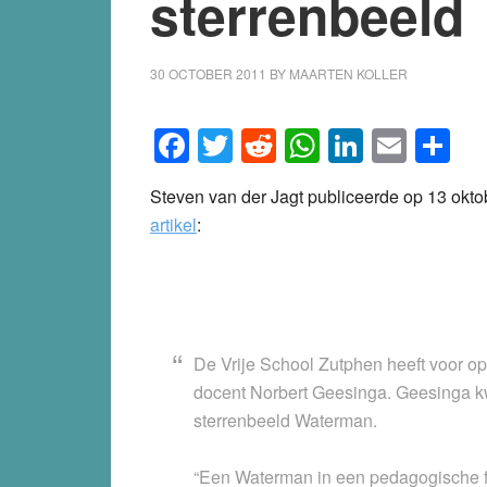
sterrenbeeld
30 OCTOBER 2011
BY
MAARTEN KOLLER
Facebook
Twitter
Reddit
WhatsApp
LinkedI
Emai
S
Steven van der Jagt publiceerde op 13 okto
artikel
:
De Vrije School Zutphen heeft voor op
docent Norbert Geesinga. Geesinga kwa
sterrenbeeld Waterman.
“Een Waterman in een pedagogische fu