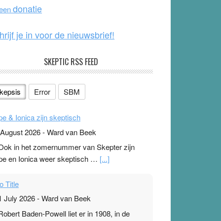
o
e
donatie
 een
k
hrijf je in voor de nieuwsbrief!
SKEPTIC RSS FEED
kepsis
Error
SBM
pe & Ionica zijn skeptisch
 August 2026
-
Ward van Beek
 Ook in het zomernummer van Skepter zijn
pe en Ionica weer skeptisch …
[...]
o Title
1 July 2026
-
Ward van Beek
 Robert Baden-Powell liet er in 1908, in de