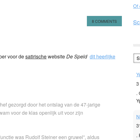
Of
Sc
8 COMMENTS
n
l
hare
ber voor de
satirische
website
De Speld
dit heerlijke
S
Y
3
.
Y
hef gezorgd door het ontslag van de 47-jarige
m voor de klas openlijk uit voor zijn
N
3
.
nctie was Rudolf Steiner een gruwel”, aldus