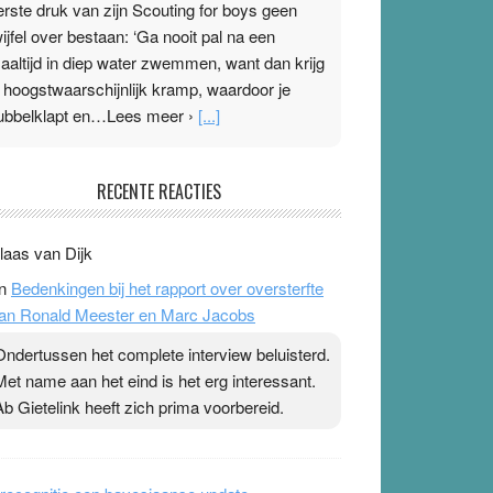
erste druk van zijn Scouting for boys geen
wijfel over bestaan: ‘Ga nooit pal na een
aaltijd in diep water zwemmen, want dan krijg
e hoogstwaarschijnlijk kramp, waardoor je
ubbelklapt en…Lees meer ›
[...]
leisterplakkers in de topspsort
RECENTE REACTIES
1 July 2026
-
Ward van Beek
 Na mondtape is nu de neuspleister in trek bij
laas van Dijk
opsporters. Ze hopen ermee hun hartslag te
n
Bedenkingen bij het rapport over oversterfte
erlagen terwijl ze meer zuurstof opnemen.
an Ronald Meester en Marc Jacobs
aarop heeft zo’n pleister geen effect. Maar het
evoel ‘makkelijker te ademen’ kan goud waard
Ondertussen het complete interview beluisterd.
ijn. Door…Lees meer Pleisterplakkers in de
Met name aan het eind is het erg interessant.
opspsort ›
[...]
Ab Gietelink heeft zich prima voorbereid.