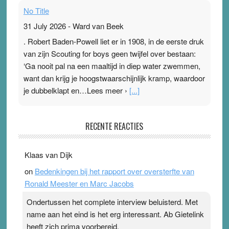
No Title
31 July 2026
-
Ward van Beek
. Robert Baden-Powell liet er in 1908, in de eerste druk
van zijn Scouting for boys geen twijfel over bestaan:
‘Ga nooit pal na een maaltijd in diep water zwemmen,
want dan krijg je hoogstwaarschijnlijk kramp, waardoor
je dubbelklapt en…Lees meer ›
[...]
Pleisterplakkers in de topspsort
RECENTE REACTIES
31 July 2026
-
Ward van Beek
. Na mondtape is nu de neuspleister in trek bij
Klaas van Dijk
topsporters. Ze hopen ermee hun hartslag te verlagen
on
Bedenkingen bij het rapport over oversterfte van
terwijl ze meer zuurstof opnemen. Daarop heeft zo’n
Ronald Meester en Marc Jacobs
pleister geen effect. Maar het gevoel ‘makkelijker te
ademen’ kan goud waard zijn. Door…Lees meer
Ondertussen het complete interview beluisterd. Met
Pleisterplakkers in de topspsort ›
[...]
name aan het eind is het erg interessant. Ab Gietelink
heeft zich prima voorbereid.