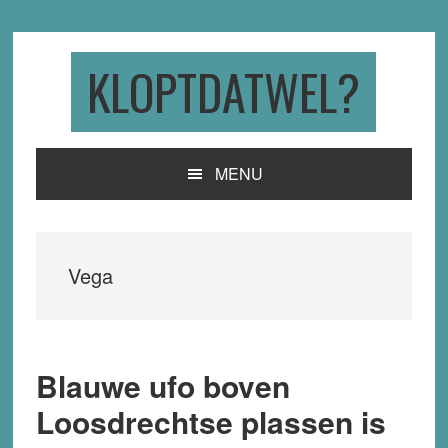
Skip
Skip
Skip
to
to
to
primary
main
primary
KLOPTDATWEL?
navigation
content
sidebar
MENU
Vega
Blauwe ufo boven
Loosdrechtse plassen is