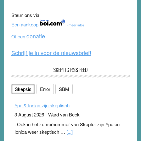
e
er
T
d
b
u
Steun ons via:
o
b
Een aankoop
(meer info)
o
e
donatie
Of een
k
Schrijf je in voor de nieuwsbrief!
SKEPTIC RSS FEED
Skepsis
Error
SBM
Ype & Ionica zijn skeptisch
3 August 2026
-
Ward van Beek
. Ook in het zomernummer van Skepter zijn Ype en
Ionica weer skeptisch …
[...]