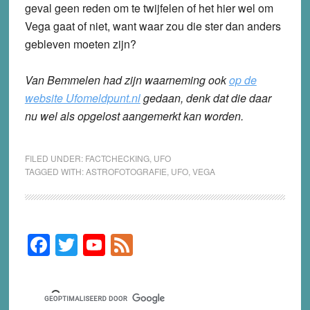
geval geen reden om te twijfelen of het hier wel om
Vega gaat of niet, want waar zou die ster dan anders
gebleven moeten zijn?
Van Bemmelen had zijn waarneming ook
op de
website Ufomeldpunt.nl
gedaan, denk dat die daar
nu wel als opgelost aangemerkt kan worden.
FILED UNDER:
FACTCHECKING
,
UFO
TAGGED WITH:
ASTROFOTOGRAFIE
,
UFO
,
VEGA
F
T
Y
F
Primary
Sidebar
a
wi
o
e
c
tt
u
e