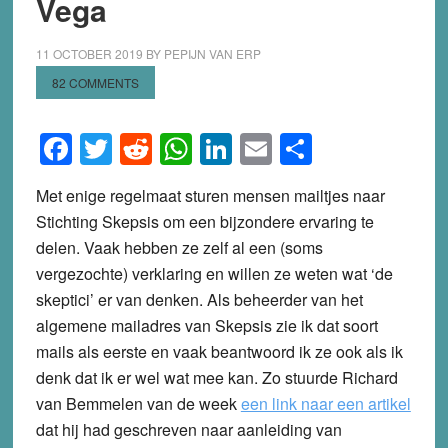
Vega
11 OCTOBER 2019
BY
PEPIJN VAN ERP
82 COMMENTS
Facebook
Twitter
Reddit
WhatsApp
LinkedIn
Email
Share
Met enige regelmaat sturen mensen mailtjes naar
Stichting Skepsis om een bijzondere ervaring te
delen. Vaak hebben ze zelf al een (soms
vergezochte) verklaring en willen ze weten wat ‘de
skeptici’ er van denken. Als beheerder van het
algemene mailadres van Skepsis zie ik dat soort
mails als eerste en vaak beantwoord ik ze ook als ik
denk dat ik er wel wat mee kan. Zo stuurde Richard
van Bemmelen van de week
een link naar een artikel
dat hij had geschreven naar aanleiding van