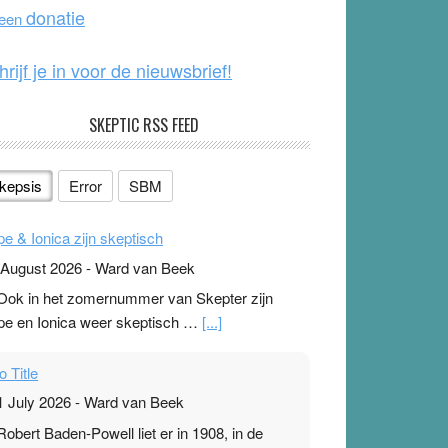
o
e
donatie
 een
k
hrijf je in voor de nieuwsbrief!
SKEPTIC RSS FEED
kepsis
Error
SBM
pe & Ionica zijn skeptisch
 August 2026
-
Ward van Beek
 Ook in het zomernummer van Skepter zijn
pe en Ionica weer skeptisch …
[...]
o Title
1 July 2026
-
Ward van Beek
 Robert Baden-Powell liet er in 1908, in de