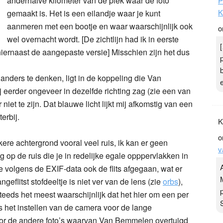
anderhalve kilometer van de plek waar de foto
P
K
gemaakt is. Het is een eilandje waar je kunt
aanmeren met een bootje en waar waarschijnlijk ook
o
wel overnacht wordt. [De zichtlijn had ik in eerste
 hiernaast de aangepaste versie] Misschien zijn het dus
anders te denken, ligt in de koppeling die Van
 eerder ongeveer in dezelfde richting zag (zie een van
niet te zijn. Dat blauwe licht lijkt mij afkomstig van een
erbij.
K
o
ere achtergrond vooral veel ruis, ik kan er geen
v
g op de ruis die je in redelijke egale opppervlakken in
 de volgens de EXIF-data ook de flits afgegaan, wat er
geflitst stofdeeltje is niet ver van de lens (zie
orbs
),
 steeds het meest waarschijnlijk dat het hier om een per
s het instellen van de camera voor de lange
 voor de andere foto’s waarvan Van Bemmelen overtuigd