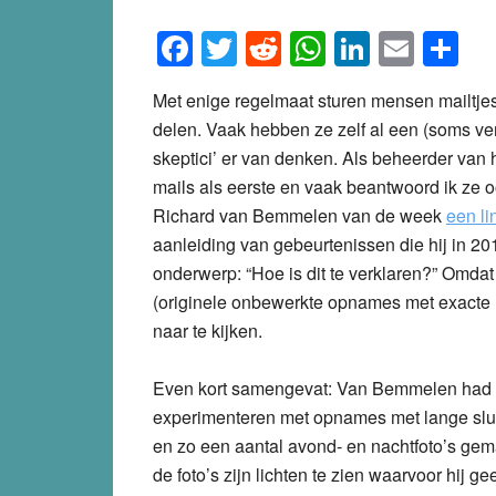
Facebook
Twitter
Reddit
WhatsApp
LinkedI
Emai
S
Met enige regelmaat sturen mensen mailtjes
delen. Vaak hebben ze zelf al een (soms ver
skeptici’ er van denken. Als beheerder van 
mails als eerste en vaak beantwoord ik ze o
Richard van Bemmelen van de week
een li
aanleiding van gebeurtenissen die hij in 2
onderwerp: “Hoe is dit te verklaren?” Omdat
(originele onbewerkte opnames met exacte lo
naar te kijken.
Even kort samengevat: Van Bemmelen had z
experimenteren met opnames met lange slui
en zo een aantal avond- en nachtfoto’s gem
de foto’s zijn lichten te zien waarvoor hij ge