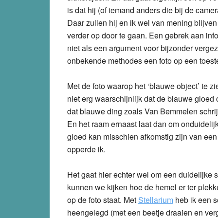
is dat hij (of iemand anders die bij de came
Daar zullen hij en ik wel van mening blijven 
verder op door te gaan. Een gebrek aan infor
niet als een argument voor bijzonder vergez
onbekende methodes een foto op een toestel
Met de foto waarop het ‘blauwe object’ te 
niet erg waarschijnlijk dat de blauwe gloed 
dat blauwe ding zoals Van Bemmelen schrijf
En het raam ernaast laat dan om onduidelijk
gloed kan misschien afkomstig zijn van een 
opperde ik.
Het gaat hier echter wel om een duidelijke s
kunnen we kijken hoe de hemel er ter plekk
op de foto staat. Met
Stellarium
heb ik een s
heengelegd (met een beetje draaien en verg