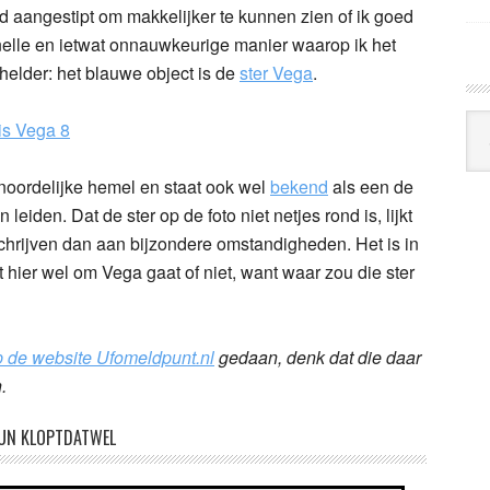
od aangestipt om makkelijker te kunnen zien of ik goed
 snelle en ietwat onnauwkeurige manier waarop ik het
helder: het blauwe object is de
ster Vega
.
Arc
Klo
 noordelijke hemel en staat ook wel
bekend
als een de
iden. Dat de ster op de foto niet netjes rond is, lijkt
chrijven dan aan bijzondere omstandigheden. Het is in
t hier wel om Vega gaat of niet, want waar zou die ster
p de website Ufomeldpunt.nl
gedaan, denk dat die daar
.
UN KLOPTDATWEL