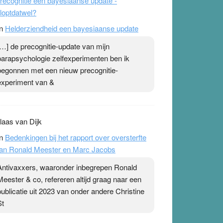
recognitie een bayesiaanse update -
loptdatwel?
n
Helderziendheid een bayesiaanse update
[…] de precognitie-update van mijn
parapsychologie zelfexperimenten ben ik
begonnen met een nieuw precognitie-
experiment van &
laas van Dijk
n
Bedenkingen bij het rapport over oversterfte
an Ronald Meester en Marc Jacobs
Antivaxxers, waaronder inbegrepen Ronald
Meester & co, refereren altijd graag naar een
publicatie uit 2023 van onder andere Christine
St