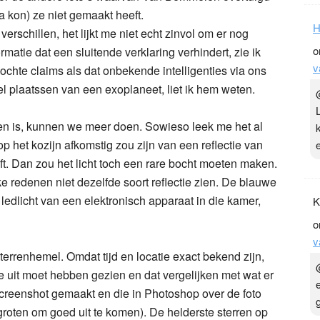
ra kon) ze niet gemaakt heeft.
H
verschillen, het lijkt me niet echt zinvol om er nog
o
matie dat een sluitende verklaring verhindert, zie ik
v
ochte claims als dat onbekende intelligenties via ons
 plaatssen van een exoplaneet, liet ik hem weten.
zien is, kunnen we meer doen. Sowieso leek me het al
op het kozijn afkomstig zou zijn van een reflectie van
t. Dan zou het licht toch een rare bocht moeten maken.
e redenen niet dezelfde soort reflectie zien. De blauwe
ledlicht van een elektronisch apparaat in die kamer,
K
o
v
terrenhemel. Omdat tijd en locatie exact bekend zijn,
e uit moet hebben gezien en dat vergelijken met wat er
creenshot gemaakt en die in Photoshop over de foto
roten om goed uit te komen). De helderste sterren op