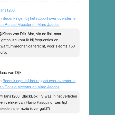
ans1263
n
Bedenkingen bij het rapport over oversterfte
an Ronald Meester en Marc Jacobs
@Klaas van Dijk Aha, via de link naar
Lighthouse kom ik bij frequenties en
kwantummechanica terecht, voor slechts 150
euro.
laas van Dijk
n
Bedenkingen bij het rapport over oversterfte
an Ronald Meester en Marc Jacobs
@Hans1263, BlackBox TV was in het verleden
een vehikel van Flavio Pasquino. Een tijd
geleden is er ruzie (over geld?)