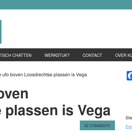
TISCH CHATTEN
WERKSTUK?
CONTACT
OVER K
P
 ufo boven Loosdrechtse plassen is Vega
S
oven
 plassen is Vega
Ste
82 COMMENTS
Ee