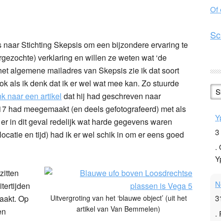
Of
n
l
hare
Sc
 naar Stichting Skepsis om een bijzondere ervaring te
gezochte) verklaring en willen ze weten wat ‘de
het algemene mailadres van Skepsis zie ik dat soort
ok als ik denk dat ik er wel wat mee kan. Zo stuurde
S
nk naar een artikel
dat hij had geschreven naar
017 had meegemaakt (en deels gefotografeerd) met als
Y
 er in dit geval redelijk wat harde gegevens waren
3
catie en tijd) had ik er wel schik in om er eens goed
.
Y
itten
N
tertijden
aakt. Op
Uitvergroting van het ‘blauwe object’ (uit het
3
artikel van Van Bemmelen)
en
.