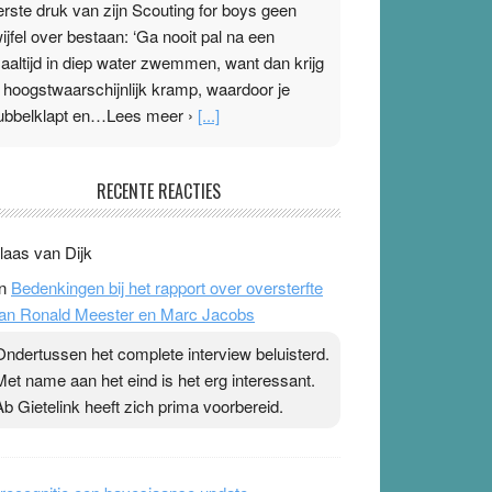
erste druk van zijn Scouting for boys geen
wijfel over bestaan: ‘Ga nooit pal na een
aaltijd in diep water zwemmen, want dan krijg
e hoogstwaarschijnlijk kramp, waardoor je
ubbelklapt en…Lees meer ›
[...]
leisterplakkers in de topspsort
RECENTE REACTIES
1 July 2026
-
Ward van Beek
 Na mondtape is nu de neuspleister in trek bij
laas van Dijk
opsporters. Ze hopen ermee hun hartslag te
n
Bedenkingen bij het rapport over oversterfte
erlagen terwijl ze meer zuurstof opnemen.
an Ronald Meester en Marc Jacobs
aarop heeft zo’n pleister geen effect. Maar het
evoel ‘makkelijker te ademen’ kan goud waard
Ondertussen het complete interview beluisterd.
ijn. Door…Lees meer Pleisterplakkers in de
Met name aan het eind is het erg interessant.
opspsort ›
[...]
Ab Gietelink heeft zich prima voorbereid.