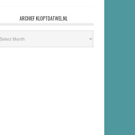
ARCHIEF KLOPTDATWEL.NL
hief
ptdatwel.nl