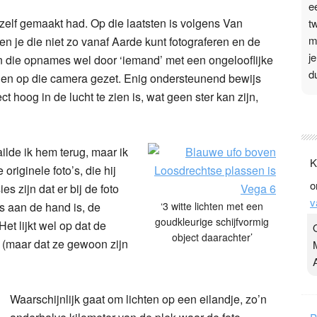
e
zelf gemaakt had. Op die laatsten is volgens Van
t
m
 je die niet zo vanaf Aarde kunt fotograferen en de
j
n die opnames wel door ‘iemand’ met een ongelooflijke
d
 en op die camera gezet. Enig ondersteunend bewijs
 hoog in de lucht te zien is, wat geen ster kan zijn,
P
3
ailde ik hem terug, maar ik
.
K
t
riginele foto’s, die hij
o
v
s zijn dat er bij de foto
v
D
rs aan de hand is, de
‘3 witte lichten met een
g
goudkleurige schijfvormig
Het lijkt wel op dat de
z
object daarachter’
 (maar dat ze gewoon zijn
t
Waarschijnlijk gaat om lichten op een eilandje, zo’n