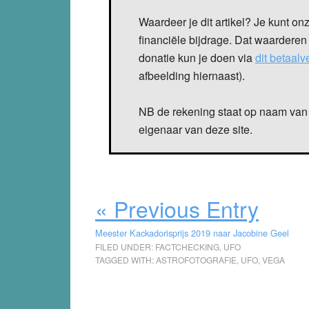
Waardeer je dit artikel? Je kunt on
financiële bijdrage. Dat waarderen
donatie kun je doen via
dit betaal
afbeelding hiernaast).
NB de rekening staat op naam van 
eigenaar van deze site.
« Previous Entry
Meester Kackadorisprijs 2019 naar Jacobine Geel
FILED UNDER:
FACTCHECKING
,
UFO
TAGGED WITH:
ASTROFOTOGRAFIE
,
UFO
,
VEGA
Reader