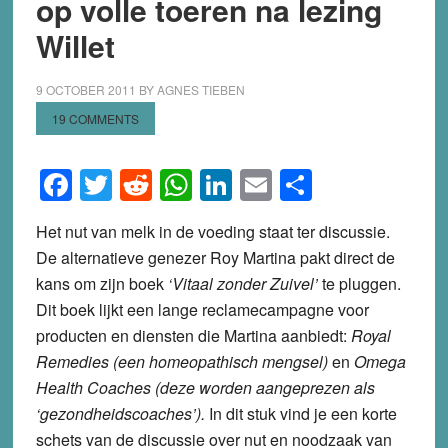
op volle toeren na lezing
Willet
9 OCTOBER 2011
BY
AGNES TIEBEN
19 COMMENTS
Facebook
Twitter
Reddit
WhatsApp
LinkedIn
Email
Share
Het nut van melk in de voeding staat ter discussie.
De alternatieve genezer Roy Martina pakt direct de
kans om zijn boek
‘Vitaal zonder Zuivel’
te pluggen.
Dit boek lijkt een lange reclamecampagne voor
producten en diensten die Martina aanbiedt:
Royal
Remedies (een homeopathisch mengsel)
en
Omega
Health Coaches (deze worden aangeprezen als
‘gezondheidscoaches’).
In dit stuk vind je een korte
schets van de discussie over nut en noodzaak van