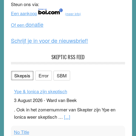
Steun ons via:
o
b
Een aankoop
(meer info)
o
e
donatie
Of een
k
Schrijf je in voor de nieuwsbrief!
SKEPTIC RSS FEED
Skepsis
Error
SBM
Ype & Ionica zijn skeptisch
3 August 2026
-
Ward van Beek
. Ook in het zomernummer van Skepter zijn Ype en
Ionica weer skeptisch …
[...]
No Title