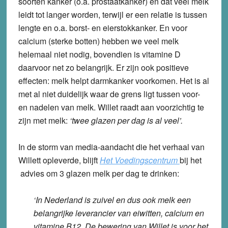
soorten kanker (o.a. prostaatkanker) en dat veel melk
leidt tot langer worden, terwijl er een relatie is tussen
lengte en o.a. borst- en eierstokkanker. En voor
calcium (sterke botten) hebben we veel melk
helemaal niet nodig, bovendien is vitamine D
daarvoor net zo belangrijk. Er zijn ook positieve
effecten: melk helpt darmkanker voorkomen. Het is al
met al niet duidelijk waar de grens ligt tussen voor-
en nadelen van melk. Willet raadt aan voorzichtig te
zijn met melk:
‘twee glazen per dag is al veel’.
In de storm van media-aandacht die het verhaal van
Willett opleverde, blijft
Het Voedingscentrum
bij het
advies om 3 glazen melk per dag te drinken:
‘In Nederland is zuivel en dus ook melk een
belangrijke leverancier van eiwitten, calcium en
vitamine B12. De bewering van Willet is voor het