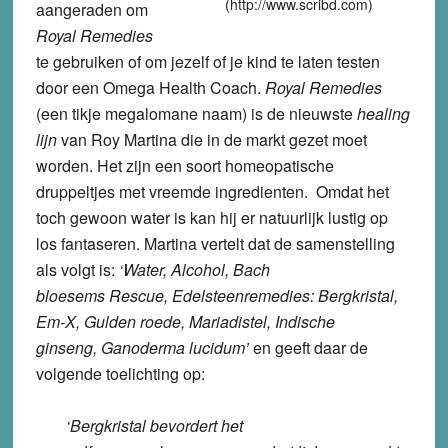
(http://www.scribd.com)
aangeraden om
Royal Remedies
te gebruiken of om jezelf of je kind te laten testen
door een Omega Health Coach.
Royal Remedies
(een tikje megalomane naam) is de nieuwste
healing
lijn
van Roy Martina die in de markt gezet moet
worden. Het zijn een soort homeopatische
druppeltjes met vreemde ingredienten. Omdat het
toch gewoon water is kan hij er natuurlijk lustig op
los fantaseren. Martina vertelt dat de samenstelling
als volgt is:
‘Water, Alcohol, Bach
bloesems Rescue, Edelsteenremedies: Bergkristal,
Em-X, Gulden roede, Mariadistel, Indische
ginseng, Ganoderma lucidum’
en geeft daar de
volgende toelichting op:
‘Bergkristal bevordert het