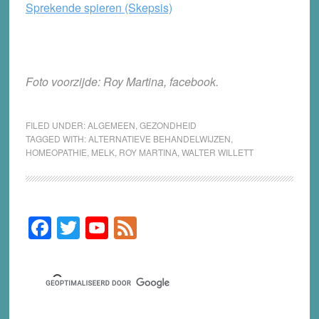
Sprekende spieren (Skepsis)
Foto voorzijde: Roy Martina, facebook.
FILED UNDER:
ALGEMEEN
,
GEZONDHEID
TAGGED WITH:
ALTERNATIEVE BEHANDELWIJZEN
,
HOMEOPATHIE
,
MELK
,
ROY MARTINA
,
WALTER WILLETT
F
T
Y
F
Primary
Sidebar
a
wi
o
e
c
tt
u
e
e
er
T
d
b
u