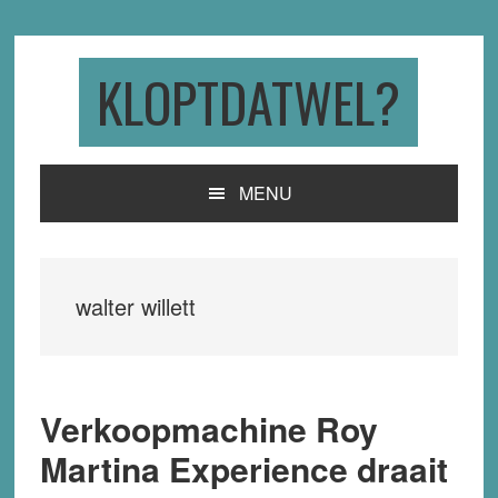
Skip
Skip
Skip
to
to
to
primary
main
primary
KLOPTDATWEL?
navigation
content
sidebar
MENU
walter willett
Verkoopmachine Roy
Martina Experience draait