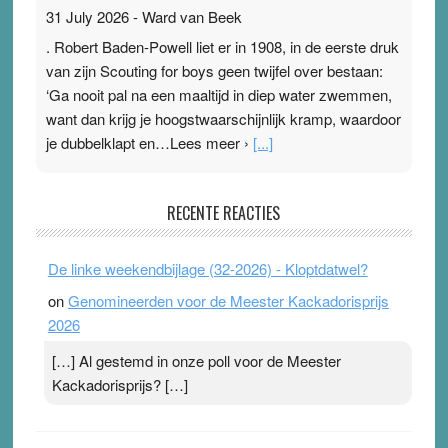
31 July 2026
-
Ward van Beek
. Robert Baden-Powell liet er in 1908, in de eerste druk
van zijn Scouting for boys geen twijfel over bestaan:
‘Ga nooit pal na een maaltijd in diep water zwemmen,
want dan krijg je hoogstwaarschijnlijk kramp, waardoor
je dubbelklapt en…Lees meer ›
[...]
Pleisterplakkers in de topspsort
RECENTE REACTIES
31 July 2026
-
Ward van Beek
. Na mondtape is nu de neuspleister in trek bij
De linke weekendbijlage (32-2026) - Kloptdatwel?
topsporters. Ze hopen ermee hun hartslag te verlagen
on
Genomineerden voor de Meester Kackadorisprijs
terwijl ze meer zuurstof opnemen. Daarop heeft zo’n
2026
pleister geen effect. Maar het gevoel ‘makkelijker te
ademen’ kan goud waard zijn. Door…Lees meer
[…] Al gestemd in onze poll voor de Meester
Pleisterplakkers in de topspsort ›
[...]
Kackadorisprijs? […]