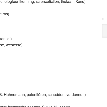
chologieontkenning, sciencefiction, thetaan, Xenu)
elras)
Arc
Klo
an, qi)
rse, westerse)
F.S. Hahnemann, potentiëren, schudden, verdunnen)
er, kosmische energie, Sylvia Millecam)