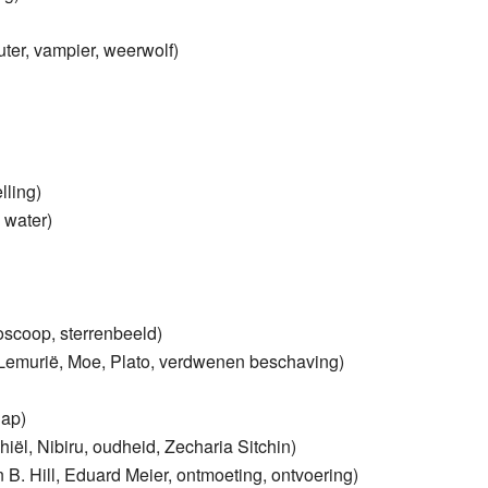
ter, vampier, weerwolf)
lling)
 water)
roscoop, sterrenbeeld)
y, Lemurië, Moe, Plato, verdwenen beschaving)
hap)
ël, Nibiru, oudheid, Zecharia Sitchin)
 B. Hill, Eduard Meier, ontmoeting, ontvoering)