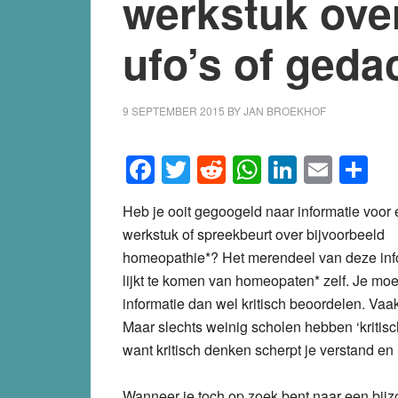
werkstuk ove
ufo’s of geda
9 SEPTEMBER 2015
BY
JAN BROEKHOF
Facebook
Twitter
Reddit
WhatsApp
LinkedI
Emai
S
Heb je ooit gegoogeld naar informatie voor
werkstuk of spreekbeurt over bijvoorbeeld
homeopathie*? Het merendeel van deze inf
lijkt te komen van homeopaten* zelf. Je moe
informatie dan wel kritisch beoordelen. Vaa
Maar slechts weinig scholen hebben ‘kritis
want kritisch denken scherpt je verstand en
Wanneer je toch op zoek bent naar een bijzo