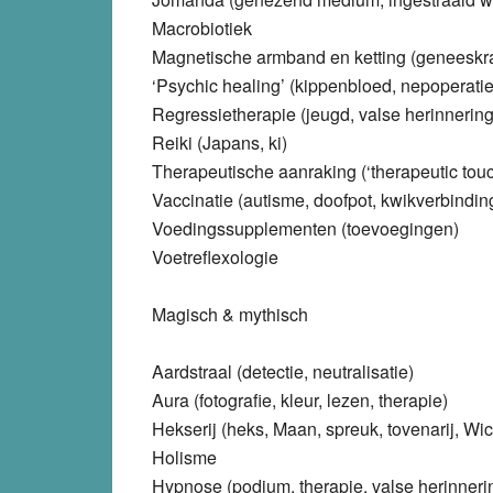
Macrobiotiek
Magnetische armband en ketting (geneeskr
‘Psychic healing’ (kippenbloed, nepoperatie
Regressietherapie (jeugd, valse herinnering
Reiki (Japans, ki)
Therapeutische aanraking (‘therapeutic touc
Vaccinatie (autisme, doofpot, kwikverbindin
Voedingssupplementen (toevoegingen)
Voetreflexologie
Magisch & mythisch
Aardstraal (detectie, neutralisatie)
Aura (fotografie, kleur, lezen, therapie)
Hekserij (heks, Maan, spreuk, tovenarij, Wi
Holisme
Hypnose (podium, therapie, valse herinneri