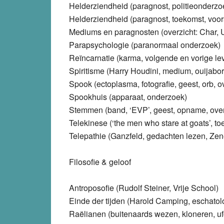
Helderziendheid (paragnost, politieonderzo
Helderziendheid (paragnost, toekomst, voor
Mediums en paragnosten (overzicht: Char, U
Parapsychologie (paranormaal onderzoek)
Reïncarnatie (karma, volgende en vorige le
Spiritisme (Harry Houdini, medium, ouijabo
Spook (ectoplasma, fotografie, geest, orb, 
Spookhuis (apparaat, onderzoek)
Stemmen (band, ‘EVP’, geest, opname, ove
Telekinese (‘the men who stare at goats’, t
Telepathie (Ganzfeld, gedachten lezen, Zen
Filosofie & geloof
Antroposofie (Rudolf Steiner, Vrije School)
Einde der tijden (Harold Camping, eschato
Raëlianen (buitenaards wezen, kloneren, uf