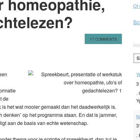
r homeopathie,
Of
chtelezen?
Sc
17 COMMENTS
n
l
hare
S
 een
Y
3
ormatie
.
t de
Y
k is het wat mooier gemaakt dan het daadwerkelijk is.
ch denken’ op het programma staan. En dat is jammer,
N
 ligt aan de basis van echte wetenschap.
3
.
nder thema voor je scriptie of spreekbeurt, dan zul je