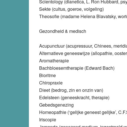
Scientology (dianetica, L. Ron Hubbard, psy
Sekte (cultus, goeroe, volgeling)
Theosofie (madame Helena Blavatsky, wort
Gezondheid & medisch
Acupunctuur (acupressuur, Chinees, meridia
Alternatieve geneeswijze (allopathie, ooste
Aromatherapie
Bachbloesemtherapie (Edward Bach)
Bioritme
Chiropraxie
Dieet (bedrog, zin en onzin van)
Edelsteen (geneeskracht, therapie)
Gebedsgenezing
Homeopathie (‘gelijke geneest gelijke’, C.
Iriscopie
Jomanda (genezend medium, ingestraald wat