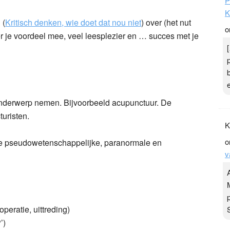
P
K
 (
Kritisch denken, wie doet dat nou niet
) over (het nut
o
r je voordeel mee, veel leesplezier en … succes met je
onderwerp nemen. Bijvoorbeeld acupunctuur. De
uristen.
K
o
e pseudowetenschappelijke, paranormale en
v
eratie, uittreding)
’)