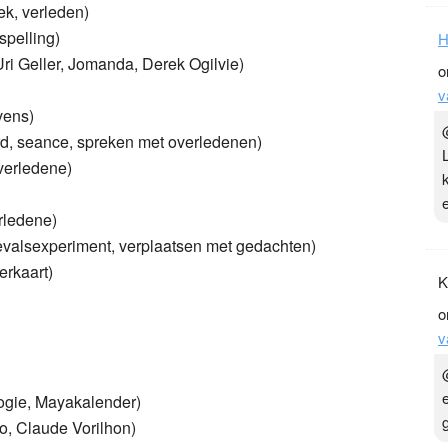
ek, verleden)
spelling)
H
ri Geller, Jomanda, Derek Ogilvie)
o
v
vens)
rd, seance, spreken met overledenen)
overledene)
rledene)
oevalsexperiment, verplaatsen met gedachten)
erkaart)
K
o
v
logie, Mayakalender)
o, Claude Vorilhon)