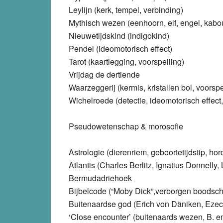
Leylijn (kerk, tempel, verbinding)
Mythisch wezen (eenhoorn, elf, engel, kabou
Nieuwetijdskind (indigokind)
Pendel (ideomotorisch effect)
Tarot (kaartlegging, voorspelling)
Vrijdag de dertiende
Waarzeggerij (kermis, kristallen bol, voorspe
Wichelroede (detectie, ideomotorisch effect,
Pseudowetenschap & morosofie
Astrologie (dierenriem, geboortetijdstip, ho
Atlantis (Charles Berlitz, Ignatius Donnell
Bermudadriehoek
Bijbelcode (“Moby Dick”,verborgen boodsc
Buitenaardse god (Erich von Däniken, Ezechi
‘Close encounter’ (buitenaards wezen, B. en