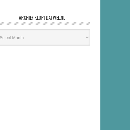
ARCHIEF KLOPTDATWEL.NL
hief
ptdatwel.nl