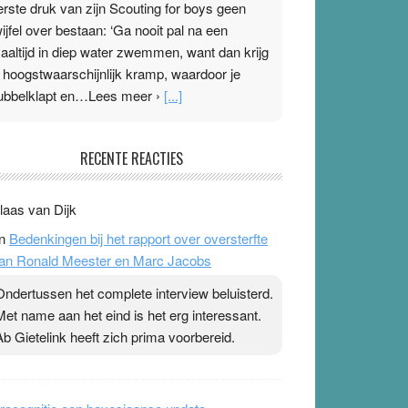
erste druk van zijn Scouting for boys geen
wijfel over bestaan: ‘Ga nooit pal na een
aaltijd in diep water zwemmen, want dan krijg
e hoogstwaarschijnlijk kramp, waardoor je
ubbelklapt en…Lees meer ›
[...]
leisterplakkers in de topspsort
RECENTE REACTIES
1 July 2026
-
Ward van Beek
 Na mondtape is nu de neuspleister in trek bij
laas van Dijk
opsporters. Ze hopen ermee hun hartslag te
n
Bedenkingen bij het rapport over oversterfte
erlagen terwijl ze meer zuurstof opnemen.
an Ronald Meester en Marc Jacobs
aarop heeft zo’n pleister geen effect. Maar het
evoel ‘makkelijker te ademen’ kan goud waard
Ondertussen het complete interview beluisterd.
ijn. Door…Lees meer Pleisterplakkers in de
Met name aan het eind is het erg interessant.
opspsort ›
[...]
Ab Gietelink heeft zich prima voorbereid.