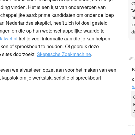
e
ading vinden. Het is een lijst van onderwerpen van
t
chappelijke aard: prima kandidaten om onder de loep
m
n Nederlandse skeptici, heeft zich tot doel gesteld
j
weringen en die op hun wetenschappelijke waarde te
d
datwel.nl
tref je veel informatie aan die je kan helpen
ken of spreekbeurt te houden. Of gebruik deze
P
 sites doorzoekt:
Skeptische Zoekmachine
.
3
.
K
geven we alvast een opzet aan voor het maken van een
t
 kapstok om je werkstuk, scriptie of spreekbeurt
o
v
v
D
g
z
t