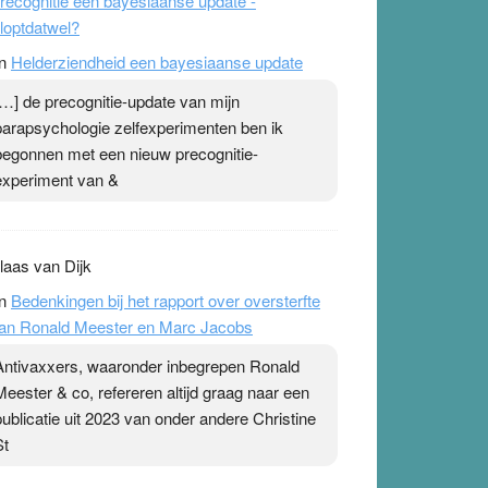
recognitie een bayesiaanse update -
loptdatwel?
n
Helderziendheid een bayesiaanse update
[…] de precognitie-update van mijn
parapsychologie zelfexperimenten ben ik
begonnen met een nieuw precognitie-
experiment van &
laas van Dijk
n
Bedenkingen bij het rapport over oversterfte
an Ronald Meester en Marc Jacobs
Antivaxxers, waaronder inbegrepen Ronald
Meester & co, refereren altijd graag naar een
publicatie uit 2023 van onder andere Christine
St