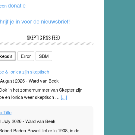
o
e
donatie
 een
k
hrijf je in voor de nieuwsbrief!
SKEPTIC RSS FEED
kepsis
Error
SBM
pe & Ionica zijn skeptisch
 August 2026
-
Ward van Beek
 Ook in het zomernummer van Skepter zijn
pe en Ionica weer skeptisch …
[...]
o Title
1 July 2026
-
Ward van Beek
 Robert Baden-Powell liet er in 1908, in de