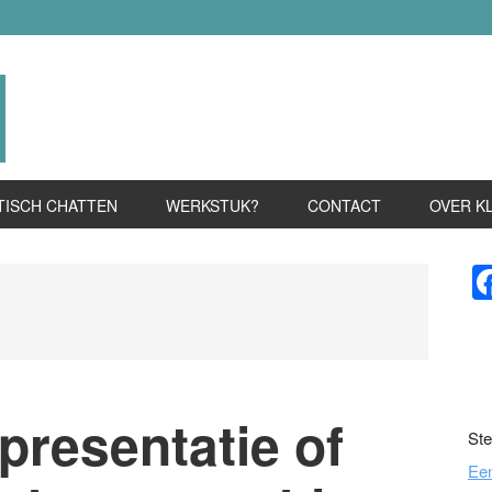
TISCH CHATTEN
WERKSTUK?
CONTACT
OVER K
P
S
presentatie of
Ste
Ee