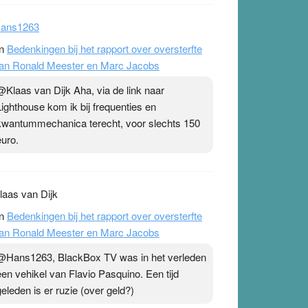
ans1263
n
Bedenkingen bij het rapport over oversterfte
an Ronald Meester en Marc Jacobs
@Klaas van Dijk Aha, via de link naar
Lighthouse kom ik bij frequenties en
kwantummechanica terecht, voor slechts 150
euro.
laas van Dijk
n
Bedenkingen bij het rapport over oversterfte
an Ronald Meester en Marc Jacobs
@Hans1263, BlackBox TV was in het verleden
een vehikel van Flavio Pasquino. Een tijd
geleden is er ruzie (over geld?)