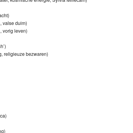
acht)
, valse duim)
, vorig leven)
h’)
g, religieuze bezwaren)
cca)
ng)