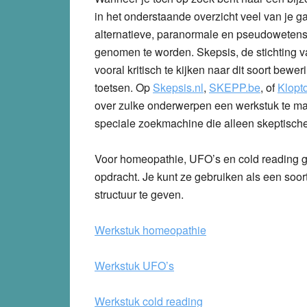
in het onderstaande overzicht veel van je g
alternatieve, paranormale en pseudowetens
genomen te worden. Skepsis, de stichting va
vooral kritisch te kijken naar dit soort be
toetsen. Op
Skepsis.nl
,
SKEPP.be
, of
Klopt
over zulke onderwerpen een werkstuk te ma
speciale zoekmachine die alleen skeptische
Voor homeopathie, UFO’s en cold reading 
opdracht. Je kunt ze gebruiken als een soort
structuur te geven.
Werkstuk homeopathie
Werkstuk UFO’s
Werkstuk cold reading