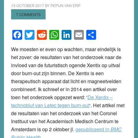
13 OCTOBER 2017
BY
PEPIJN VAN ERP
7 COMMENTS
Facebook
Twitter
Reddit
WhatsApp
LinkedIn
Email
Share
We moesten er even op wachten, maar eindelijk is
het zover: de resultaten van het onderzoek naar de
invloed van de futuristisch ogende Xentix op uitval
door burn-out zijn binnen. De Xentix is een
therapeutisch apparaat dat licht en magneetvelden
combineert. Ik schreef er in 2014 een artikel over
toen het onderzoek opgezet werd: ‘
De Xentix –
technobluf van Letec tegen burn-out
‘. Het artikel met
de resultaten van het onderzoek van het Coronel
Instituut van het Academisch Medisch Centrum te
Amsterdam is op 2 oktober jl.
gepubliceerd in
BMC
Public Health
.