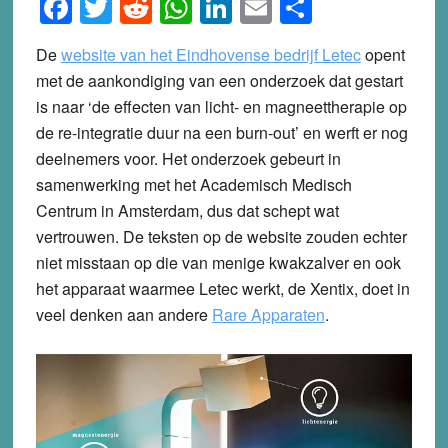
Facebook
Twitter
Reddit
WhatsApp
LinkedIn
Email
Share
De
website van het Eindhovense bedrijf Letec
opent
met de aankondiging van een onderzoek dat gestart
is naar ‘de effecten van licht- en magneettherapie op
de re-integratie duur na een burn-out’ en werft er nog
deelnemers voor. Het onderzoek gebeurt in
samenwerking met het Academisch Medisch
Centrum in Amsterdam, dus dat schept wat
vertrouwen. De teksten op de website zouden echter
niet misstaan op die van menige kwakzalver en ook
het apparaat waarmee Letec werkt, de Xentix, doet in
veel denken aan andere
Rare Apparaten
.