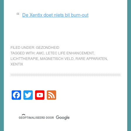
De Xentix doet niets bij burn-out
FILED UNDER:
GEZONDHEID
TAGGED WITH:
AMC
,
LETEC LIFE ENHANCEMENT
,
LICHTTHERAPIE
,
MAGNETISCH VELD
,
RARE APPARATEN
,
XENTIX
F
T
Y
F
Primary
Sidebar
a
wi
o
e
c
tt
u
e
e
er
T
d