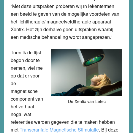
“Met deze uitspraken proberen wij in lekentermen
een beeld te geven van de
mogelijke
voordelen van
het lichttherapie/ magneetveldtherapie apparaat
Xentix. Het zijn derhalve geen uitspraken waarbij
een medische behandeling wordt aangeprezen.”
Toen ik de lijst
begon door te
nemen, viel me
op dat er voor
de
magnetische
component van
De Xentix van Letec
het verhaal,
nogal wat
referenties werden gegeven die te maken hebben
met
Transcraniale Magnetische Stimulatie
. Bij deze