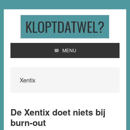
Skip
Skip
Skip
to
to
to
primary
main
primary
KLOPTDATWEL?
navigation
content
sidebar
MENU
Xentix
De Xentix doet niets bij
burn-out