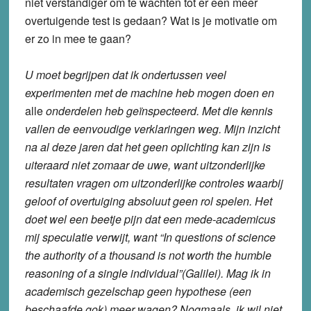
niet verstandiger om te wachten tot er een meer
overtuigende test is gedaan?
Wat is je motivatie om
er zo in mee te gaan?
U moet begrijpen dat ik ondertussen veel
experimenten met de machine heb mogen doen en
alle
onderdelen heb geïnspecteerd. Met die kennis
vallen de eenvoudige verklaringen weg. Mijn inzicht
na al deze jaren dat het geen oplichting kan zijn is
uiteraard niet zomaar de uwe, want uitzonderlijke
resultaten vragen om uitzonderlijke controles waarbij
geloof of overtuiging absoluut geen rol spelen.
Het
doet wel een beetje pijn dat een mede-academicus
mij speculatie verwijt, want “In questions of science
the authority of a thousand is not worth the humble
reasoning of a single individual”(Galilei).
Mag ik in
academisch gezelschap geen hypothese (een
beschaafde gok) meer wagen? Nogmaals, ik wil niet