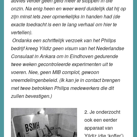
advies verder geen geld meer te stoppen in die
onzin. Na enig heen en weer werd duidelijk dat hij op
zijn minst iets zeer opmerkelijks in handen had (de
exacte toedracht is een te lang verhaal om hier te
vertellen).
Ondanks een schriftelijk verzoek van het Philips
bedrijf kreeg Yildiz geen visum van het Nederlandse
Consulaat in Ankara om in Eindhoven gedurende
twee weken gecontroleerde experimenten uit te
voeren. Nee, geen MIB complot, gewoon
vreemdelingenbeleid. (Ik kan je in contact brengen
met twee betrokken Philips medewerkers die dit
zullen bevestigen.)
2. Je onderzocht
ook een eerder
apparaat van
Yildiz (die ‘koffer’).