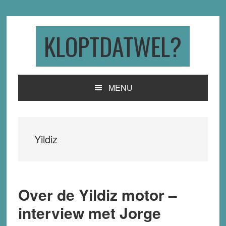
Skip
Skip
Skip
to
to
to
primary
main
primary
KLOPTDATWEL?
navigation
content
sidebar
MENU
Yildiz
Over de Yildiz motor –
interview met Jorge