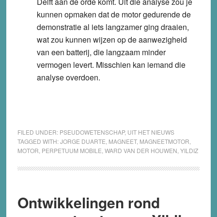
Delft aan de orde komt. Uit die analyse zou je
kunnen opmaken dat de motor gedurende de
demonstratie al iets langzamer ging draaien,
wat zou kunnen wijzen op de aanwezigheid
van een batterij, die langzaam minder
vermogen levert. Misschien kan iemand die
analyse overdoen.
FILED UNDER:
PSEUDOWETENSCHAP
,
UIT HET NIEUWS
TAGGED WITH:
JORGE DUARTE
,
MAGNEET
,
MAGNEETMOTOR
,
MOTOR
,
PERPETUUM MOBILE
,
WARD VAN DER HOUWEN
,
YILDIZ
Ontwikkelingen rond