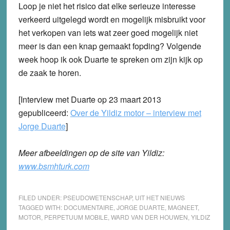
Loop je niet het risico dat elke serieuze interesse
verkeerd uitgelegd wordt en mogelijk misbruikt voor
het verkopen van iets wat zeer goed mogelijk niet
meer is dan een knap gemaakt fopding? Volgende
week hoop ik ook Duarte te spreken om zijn kijk op
de zaak te horen.
[Interview met Duarte op 23 maart 2013
gepubliceerd:
Over de Yildiz motor – interview met
Jorge Duarte
]
Meer afbeeldingen op de site van Yildiz:
www.bsmhturk.com
FILED UNDER:
PSEUDOWETENSCHAP
,
UIT HET NIEUWS
TAGGED WITH:
DOCUMENTAIRE
,
JORGE DUARTE
,
MAGNEET
,
MOTOR
,
PERPETUUM MOBILE
,
WARD VAN DER HOUWEN
,
YILDIZ