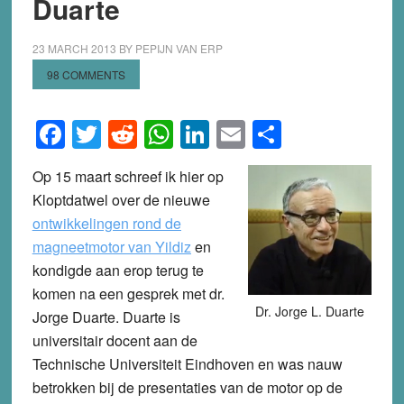
Duarte
23 MARCH 2013
BY
PEPIJN VAN ERP
98 COMMENTS
Facebook
Twitter
Reddit
WhatsApp
LinkedIn
Email
Share
Op 15 maart schreef ik hier op
Kloptdatwel over de nieuwe
ontwikkelingen rond de
magneetmotor van Yildiz
en
kondigde aan erop terug te
komen na een gesprek met dr.
Dr. Jorge L. Duarte
Jorge Duarte. Duarte is
universitair docent aan de
Technische Universiteit Eindhoven en was nauw
betrokken bij de presentaties van de motor op de