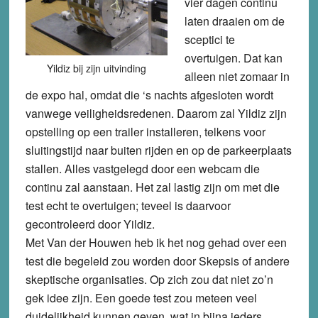
vier dagen continu
laten draaien om de
sceptici te
overtuigen. Dat kan
Yildiz bij zijn uitvinding
alleen niet zomaar in
de expo hal, omdat die ‘s nachts afgesloten wordt
vanwege veiligheidsredenen. Daarom zal Yildiz zijn
opstelling op een trailer installeren, telkens voor
sluitingstijd naar buiten rijden en op de parkeerplaats
stallen. Alles vastgelegd door een webcam die
continu zal aanstaan. Het zal lastig zijn om met die
test echt te overtuigen; teveel is daarvoor
gecontroleerd door Yildiz.
Met Van der Houwen heb ik het nog gehad over een
test die begeleid zou worden door Skepsis of andere
skeptische organisaties. Op zich zou dat niet zo’n
gek idee zijn. Een goede test zou meteen veel
duidelijkheid kunnen geven, wat in bijna ieders