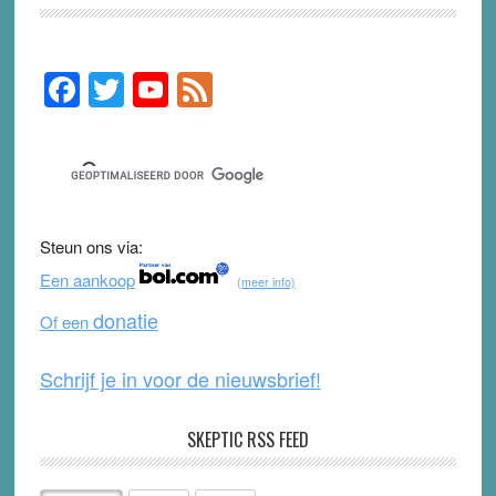
F
T
Y
F
Primary
Sidebar
a
wi
o
e
c
tt
u
e
e
er
T
d
b
u
Steun ons via:
o
b
Een aankoop
(meer info)
o
e
donatie
Of een
k
Schrijf je in voor de nieuwsbrief!
SKEPTIC RSS FEED