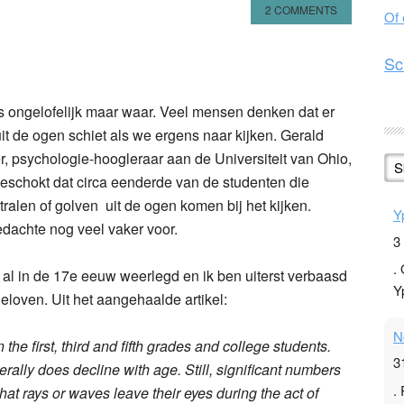
2 COMMENTS
Of
n
l
hare
Sc
is ongelofelijk maar waar. Veel mensen denken dat er
uit de ogen schiet als we ergens naar kijken. Gerald
r, psychologie-hoogleraar aan de Universiteit van Ohio,
S
eschokt dat circa eenderde van de studenten die
alen of golven uit de ogen komen bij het kijken.
Y
dachte nog veel vaker voor.
3
.
d al in de 17e eeuw weerlegd en ik ben uiterst verbaasd
Y
eloven. Uit het aangehaalde artikel:
N
the first, third and fifth grades and college students.
3
erally does decline with age. Still, significant numbers
.
hat rays or waves leave their eyes during the act of