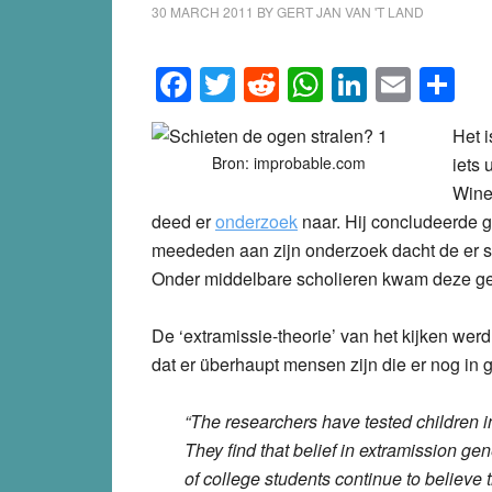
30 MARCH 2011
BY
GERT JAN VAN 'T LAND
Facebook
Twitter
Reddit
WhatsApp
LinkedI
Emai
S
Het 
Bron: improbable.com
iets 
Wine
deed er
onderzoek
naar. Hij concludeerde g
meededen aan zijn onderzoek dacht de er str
Onder middelbare scholieren kwam deze ge
De ‘extramissie-theorie’ van het kijken wer
dat er überhaupt mensen zijn die er nog in g
“The researchers have tested children in 
They find that belief in extramission gen
of college students continue to believe t