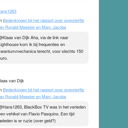
ans1263
n
Bedenkingen bij het rapport over oversterfte
an Ronald Meester en Marc Jacobs
@Klaas van Dijk Aha, via de link naar
Lighthouse kom ik bij frequenties en
kwantummechanica terecht, voor slechts 150
euro.
laas van Dijk
n
Bedenkingen bij het rapport over oversterfte
an Ronald Meester en Marc Jacobs
@Hans1263, BlackBox TV was in het verleden
een vehikel van Flavio Pasquino. Een tijd
geleden is er ruzie (over geld?)