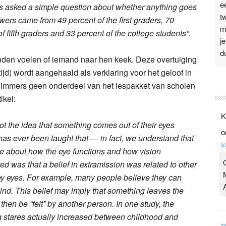
e
rs asked a simple question about whether anything goes
t
wers came from 49 percent of the first graders, 70
m
of fifth graders and 33 percent of the college students”.
j
d
nden voelen of iemand naar hen keek. Deze overtuiging
tijd) wordt aangehaald als verklaring voor het geloof in
P
rmt immers geen onderdeel van het lespakket van scholen
3
ikel:
.
K
t
got the idea that something comes out of their eyes
o
v
has ever been taught that — in fact, we understand that
v
D
ade about how the eye functions and how vision
g
ed was that a belief in extramission was related to other
z
ey eyes. For example, many people believe they can
t
ind. This belief may imply that something leaves the
then be “felt” by another person. In one study, the
ing stares actually increased between childhood and