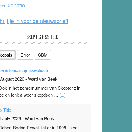
o
e
donatie
 een
k
hrijf je in voor de nieuwsbrief!
SKEPTIC RSS FEED
kepsis
Error
SBM
pe & Ionica zijn skeptisch
 August 2026
-
Ward van Beek
 Ook in het zomernummer van Skepter zijn
pe en Ionica weer skeptisch …
[...]
o Title
1 July 2026
-
Ward van Beek
 Robert Baden-Powell liet er in 1908, in de