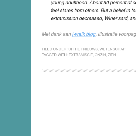
young adulthood. About 90 percent of col
feel stares from others. But a belief in f
extramission decreased, Winer said, and
Met dank aan
j-walk blog
, illustratie voorpa
FILED UNDER:
UIT HET NIEUWS
,
WETENSCHAP
TAGGED WITH:
EXTRAMISSIE
,
ONZIN
,
ZIEN