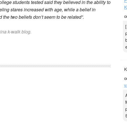
P
lege students tested said they believed in the ability to
K
eeling stares increased with age, while a belief in
o
 the two beliefs don’t seem to be related”.
gina k-walk blog.
K
o
v