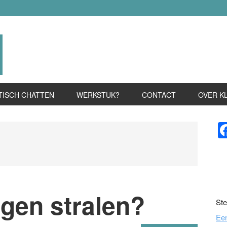
TISCH CHATTEN
WERKSTUK?
CONTACT
OVER K
P
S
gen stralen?
Ste
Ee