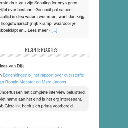
erste druk van zijn Scouting for boys geen
wijfel over bestaan: ‘Ga nooit pal na een
aaltijd in diep water zwemmen, want dan krijg
e hoogstwaarschijnlijk kramp, waardoor je
ubbelklapt en…Lees meer ›
[...]
leisterplakkers in de topspsort
RECENTE REACTIES
1 July 2026
-
Ward van Beek
 Na mondtape is nu de neuspleister in trek bij
laas van Dijk
opsporters. Ze hopen ermee hun hartslag te
n
Bedenkingen bij het rapport over oversterfte
erlagen terwijl ze meer zuurstof opnemen.
an Ronald Meester en Marc Jacobs
aarop heeft zo’n pleister geen effect. Maar het
evoel ‘makkelijker te ademen’ kan goud waard
Ondertussen het complete interview beluisterd.
ijn. Door…Lees meer Pleisterplakkers in de
Met name aan het eind is het erg interessant.
opspsort ›
[...]
Ab Gietelink heeft zich prima voorbereid.