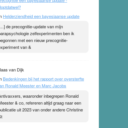
recognitie een bayesiaanse update -
loptdatwel?
n
Helderziendheid een bayesiaanse update
[…] de precognitie-update van mijn
parapsychologie zelfexperimenten ben ik
begonnen met een nieuw precognitie-
experiment van &
laas van Dijk
n
Bedenkingen bij het rapport over oversterfte
an Ronald Meester en Marc Jacobs
Antivaxxers, waaronder inbegrepen Ronald
Meester & co, refereren altijd graag naar een
publicatie uit 2023 van onder andere Christine
St