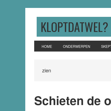
Skip
Skip
Skip
to
to
to
primary
main
primary
KLOPTDATWEL?
navigation
content
sidebar
HOME
ONDERWERPEN
SKEP
zien
Schieten de o