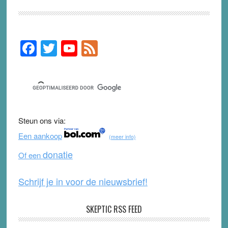
F
T
Y
F
Primary
Sidebar
a
wi
o
e
c
tt
u
e
e
er
T
d
b
u
Steun ons via:
o
b
Een aankoop
(meer info)
o
e
donatie
Of een
k
Schrijf je in voor de nieuwsbrief!
SKEPTIC RSS FEED