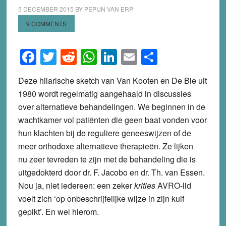
5 DECEMBER 2015
BY
PEPIJN VAN ERP
9 COMMENTS
Facebook
Twitter
Reddit
WhatsApp
LinkedIn
Email
Share
Deze hilarische sketch van Van Kooten en De Bie uit
1980 wordt regelmatig aangehaald in discussies
over alternatieve behandelingen. We beginnen in de
wachtkamer vol patiënten die geen baat vonden voor
hun klachten bij de reguliere geneeswijzen of de
meer orthodoxe alternatieve therapieën. Ze lijken
nu zeer tevreden te zijn met de behandeling die is
uitgedokterd door dr. F. Jacobo en dr. Th. van Essen.
Nou ja, niet iedereen: een zeker
krities
AVRO-lid
voelt zich ‘op onbeschrijfelijke wijze in zijn kuif
gepikt’. En wel hierom.