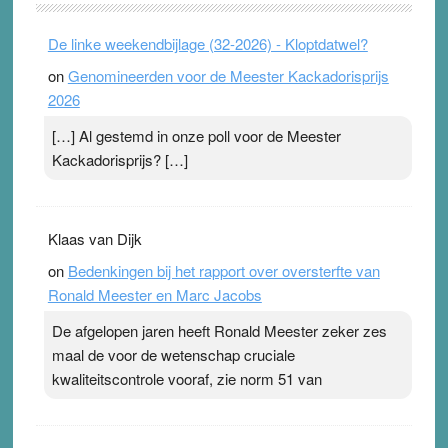
. Na mondtape is nu de neuspleister in trek bij
De linke weekendbijlage (32-2026) - Kloptdatwel?
topsporters. Ze hopen ermee hun hartslag te verlagen
on
Genomineerden voor de Meester Kackadorisprijs
terwijl ze meer zuurstof opnemen. Daarop heeft zo’n
2026
pleister geen effect. Maar het gevoel ‘makkelijker te
ademen’ kan goud waard zijn. Door…Lees meer
[…] Al gestemd in onze poll voor de Meester
Pleisterplakkers in de topspsort ›
[...]
Kackadorisprijs? […]
Klaas van Dijk
on
Bedenkingen bij het rapport over oversterfte van
Ronald Meester en Marc Jacobs
De afgelopen jaren heeft Ronald Meester zeker zes
maal de voor de wetenschap cruciale
kwaliteitscontrole vooraf, zie norm 51 van