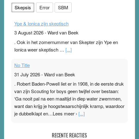
Skepsis
Error
SBM
Ype & Ionica zijn skeptisch
3 August 2026
-
Ward van Beek
. Ook in het zomernummer van Skepter zijn Ype en
Ionica weer skeptisch …
[...]
No Title
31 July 2026
-
Ward van Beek
. Robert Baden-Powell liet er in 1908, in de eerste druk
van zijn Scouting for boys geen twijfel over bestaan:
‘Ga nooit pal na een maaltijd in diep water zwemmen,
want dan krijg je hoogstwaarschijnlijk kramp, waardoor
je dubbelklapt en…Lees meer ›
[...]
Pleisterplakkers in de topspsort
RECENTE REACTIES
31 July 2026
-
Ward van Beek