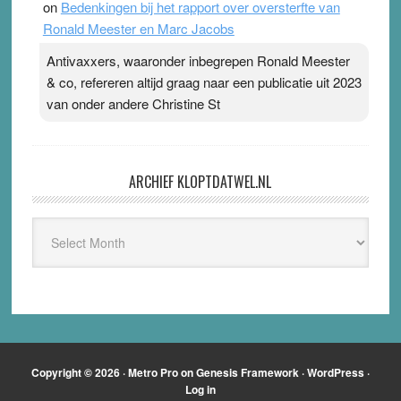
on
Bedenkingen bij het rapport over oversterfte van
Ronald Meester en Marc Jacobs
Antivaxxers, waaronder inbegrepen Ronald Meester
& co, refereren altijd graag naar een publicatie uit 2023
van onder andere Christine St
ARCHIEF KLOPTDATWEL.NL
Archief
Kloptdatwel.nl
Copyright © 2026 ·
Metro Pro
on
Genesis Framework
·
WordPress
·
Log in