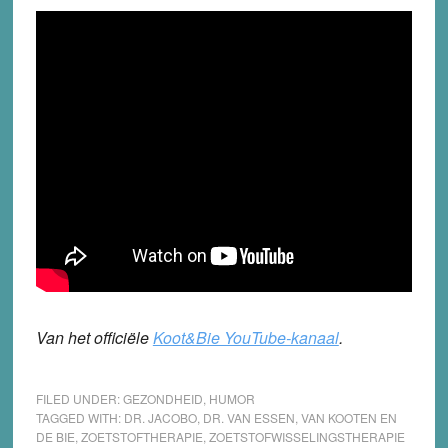
Van het officiële
Koot&Bie YouTube-kanaal
.
FILED UNDER:
GEZONDHEID
,
HUMOR
TAGGED WITH:
DR. JACOBO
,
DR. VAN ESSEN
,
VAN KOOTEN EN
DE BIE
,
ZOETSTOFTHERAPIE
,
ZOETSTOFWISSELINGSTHERAPIE